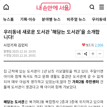
본
페
내
문
이
내
손
검
메
바
지
손
안
색
뉴
로
상
안
주
에
창
전
가
단
에
뉴스홈
기획·이슈
분야별 뉴스
비주얼 뉴스
우리동네
요
서
열
체
기
으
서
서
울
기
보
로
울
비
기
이
-
우리동네 새로운 도서관 '해담는 도서관'을 소개합
스
동
서
니다!
바
울
로
시
가
좋
시민기자 김민지
5
조회
2,006
대
기
아
표
발행일
2025.12.16. 10:55
요
소
페
S
글
글
수정일
2025.12.16. 20:01
통
이
N
자
자
포
지
S
크
크
털
U
공
기
기
집 근처에 있는 도서관이 1년 남짓 리모델링을 하고 있다. 주말이면
R
유
크
작
L
하
게
게
아이와 함께 독서도 하고 문화 생활도 즐겼던 도서관에 갈 수 없게
복
기
변
변
되어 매우 아쉽게 생각하고 있었는데,얼마 전
가좌2동 주민센터
건
사
경
경
물에 도서관이 생겼다고 해 아이와 함께 가보았다.
하
하
기
기
해담는 도서관
은 북가좌2동 복합청사 2층과 3층에 위치하고 있으며
지하철로는 증산역이 가장 가깝다. 월요일부터 목요일은 9시부터 1