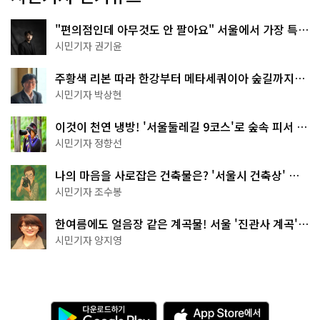
"편의점인데 아무것도 안 팔아요" 서울에서 가장 특별
한 편의점의 정체
시민기자 권기윤
주황색 리본 따라 한강부터 메타세쿼이아 숲길까지…
서울둘레길 15코스
시민기자 박상현
이것이 천연 냉방! '서울둘레길 9코스'로 숲속 피서 떠
나볼까
시민기자 정향선
나의 마음을 사로잡은 건축물은? '서울시 건축상' 수
상작 공개!
시민기자 조수봉
한여름에도 얼음장 같은 계곡물! 서울 '진관사 계곡'이
천국이네~
시민기자 양지영
다
A
운
p