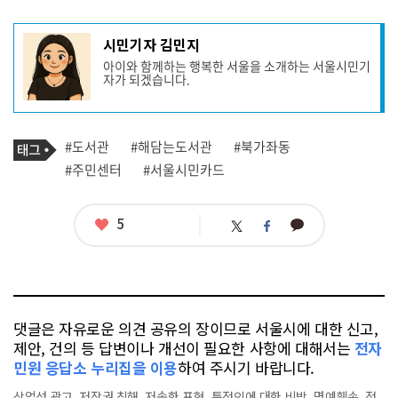
기
시민기자 김민지
사
아이와 함께하는 행복한 서울을 소개하는 서울시민기
작
자가 되겠습니다.
성
자
프
로
기
필
태
#도서관
#해담는도서관
#북가좌동
사
그
관
#주민센터
#서울시민카드
련
태
그
좋
5
카
트
페
아
카
위
이
요
오
터
스
톡
북
댓글은 자유로운 의견 공유의 장이므로 서울시에 대한 신고,
제안, 건의 등 답변이나 개선이 필요한 사항에 대해서는
전자
민원 응답소 누리집을 이용
하여 주시기 바랍니다.
상업성 광고, 저작권 침해, 저속한 표현, 특정인에 대한 비방, 명예훼손, 정