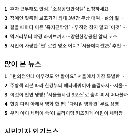
1
혼자 근무해도 안심! '소상공인안심벨' 신청하세요
2
장애인 맞춤형 보조기기 최대 3년간 무상 대여…삶의 질 높인다
3
걸을 때마다 아픈 '족저근막염'…무작정 참지 말고 '이것' 해보세요!
4
먹거리부터 야경 라이브까지…망원한강공원 알짜 코스
5
시민이 사랑한 '찐' 로컬 명소 어디? '서울에디션25' 추천 코스
많이 본 뉴스
1
"편의점인데 아무것도 안 팔아요" 서울에서 가장 특별한 편의점의 정체
2
주황색 리본 따라 한강부터 메타세쿼이아 숲길까지…서울둘레길 15코스
3
이것이 천연 냉방! '서울둘레길 9코스'로 숲속 피서 떠나볼까
4
한강 다리 아래서 영화 한 편! '다리밑 영화관' 무료 상영
5
우리 아이 체력이 쑥쑥! 클라이밍 키즈카페·어린이 체력장
시민기자 인기뉴스