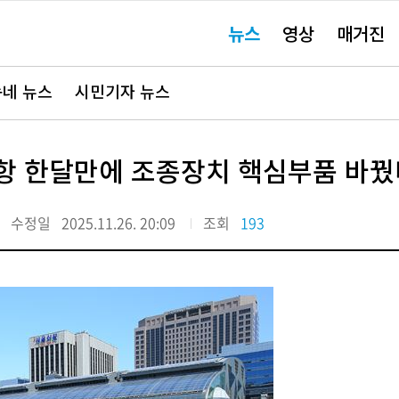
주
뉴스
영상
매거진
요
서
비
스
바
네 뉴스
시민기자 뉴스
로
가
기"
운항 한달만에 조종장치 핵심부품 바꿨
수정일
2025.11.26. 20:09
조회
193