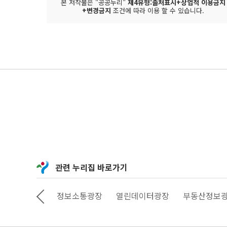
본 저작물은 "공공누리"
제4유형:출처표시+상업적 이용금지
+변경금지
조건에 따라 이용 할 수 있습니다.
관련 누리집 바로가기
상상대로 서울
정보소통광장
열린데이터광장
부동산정보