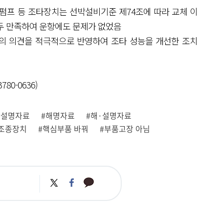
압펌프 등 조타장치는 선박설비기준 제74조에 따라 교체 이
두 만족하여 운항에도 문제가 없었음
들의 의견을 적극적으로 반영하여 조타 성능을 개선한 조치
0-0636)
#설명자료
#해명자료
#해·설명자료
조종장치
#핵심부품 바꿔
#부품고장 아님
카
트
페
카
위
이
오
터
스
톡
북