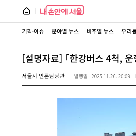
본
페
문
이
뉴
바
지
스
로
상
룸
가
단
뉴
기
으
스
로
기획·이슈
분야별 뉴스
비주얼 뉴스
우리동
주
이
요
동
서
비
스
[설명자료] ｢한강버스 4척, 
바
로
가
기
서울시 언론담당관
발행일
2025.11.26. 20:09