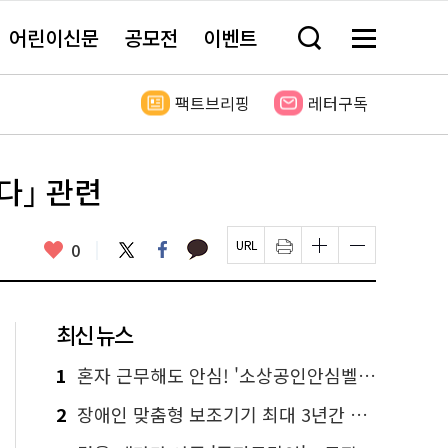
어린이신문
공모전
이벤트
검
메
색
뉴
창
전
열
체
팩트브리핑
레터구독
기
보
기
다｣ 관련
카
좋
트
페
0
페
인
글
글
카
위
이
아
이
쇄
자
자
오
터
스
요
지
하
크
크
톡
북
U
기
기
기
R
새
크
작
L
창
게
게
최신 뉴스
복
열
변
변
사
림
경
경
하
하
1
혼자 근무해도 안심! '소상공인안심벨' 신청하세요
기
기
2
장애인 맞춤형 보조기기 최대 3년간 무상 대여…삶의 질 높인다