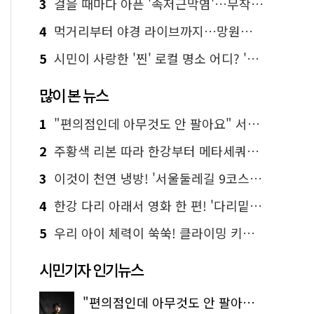
3
걸을 때마다 아픈 '족저근막염'…무작정 참지 말고 '이것' 해보세요!
4
먹거리부터 야경 라이브까지…망원한강공원 알짜 코스
5
시민이 사랑한 '찐' 로컬 명소 어디? '서울에디션25' 추천 코스
많이 본 뉴스
1
"편의점인데 아무것도 안 팔아요" 서울에서 가장 특별한 편의점의 정체
2
주황색 리본 따라 한강부터 메타세쿼이아 숲길까지…서울둘레길 15코스
3
이것이 천연 냉방! '서울둘레길 9코스'로 숲속 피서 떠나볼까
4
한강 다리 아래서 영화 한 편! '다리밑 영화관' 무료 상영
5
우리 아이 체력이 쑥쑥! 클라이밍 키즈카페·어린이 체력장
시민기자 인기뉴스
"편의점인데 아무것도 안 팔아요" 서울에서 가장 특별한 편의점의 정체