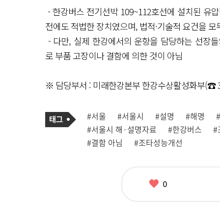
- 한강버스 전기선박 109~112호선에 설치된 유
전에도 적법한 장치였으며, 법적·기술적 요건을 모
- 다만, 실제 한강에서의 운항을 담당하는 선장
로 부품 고장이나 결함에 의한 것이 아님
※ 담당부서 : 미래한강본부 한강수상활성화부(☎ 378
기
태
#서울
#서울시
#설명
#해명
사
그
관
#서울시 해·설명자료
#한강버스
#
련
태
#결함 아님
#조타성능개선
그
좋
0
아
요