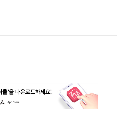
평생학습포털
청년포털
대기환경정보
에코마일리지
A
p
p
S