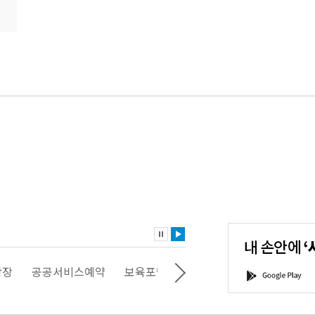
내
손
안
에
'서
광장
공공서비스예약
보육포털
일자리포털
문화포털
G
울'을
o
다
o
운
g
로