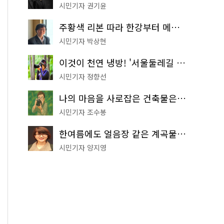
시민기자 권기윤
주황색 리본 따라 한강부터 메타세쿼이아 숲길까지…서울둘레길 15코스
시민기자 박상현
이것이 천연 냉방! '서울둘레길 9코스'로 숲속 피서 떠나볼까
시민기자 정향선
나의 마음을 사로잡은 건축물은? '서울시 건축상' 수상작 공개!
시민기자 조수봉
한여름에도 얼음장 같은 계곡물! 서울 '진관사 계곡'이 천국이네~
시민기자 양지영