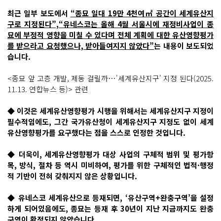
기
기
최근 일부 보도에서
“종묘 일대 19만 4천여㎡ 공간이 세계유산지
구로 지정된다”,“유네스코는 올해 4월 서울시에 재정비사업이 종
묘에 부정적 영향을 미칠 수 있다며 전체 계획에 대한 유산영향평가
를 받으라고 요청했으나, 받아들여지지 않았다”
는 내용이 보도되었
습니다.
<종묘 앞 고층 개발, 제동 걸릴까…'세계유산지구' 지정 된다(2025.
11.13. 연합뉴스 등)> 관련
◆ 이것은 세계유산영향평가 시행을 위해서는 세계유산지구 지정이
필수적임에도, 그간 국가유산청이 세계유산지구 지정도 없이 세계
유산영향평가를 요구했다는 점을 스스로 인정한 것입니다.
◆ 더욱이, 세계유산영향평가 대상 사업의 구체적 범위 및 평가항
목, 방식, 절차 등 역시 미비하여, 평가를 위한 구체적인 법적·행정
적 기반이 전혀 갖춰지지 않은 상황입니다.
◆ 유네스코 세계유산으로 등재되면, ‘유산구역+완충구역’을 설정
하게 되어있음에도, 종묘는 등재 후 30년이 지난 지금까지도 완충
구역이 확정되지 않았습니다.