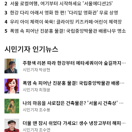
2
서울 로컬여행, 여기부터 시작하세요 '서울에디션25'
3
한강 다리 아래서 영화 한 편! '다리밑 영화관' 무료 상영
4
우리 아이 체력이 쑥쑥! 클라이밍 키즈카페·어린이 체력장
5
폭염 속 피어난 진분홍 물결! 국립중앙박물관 배롱나무 명소
시민기자 인기뉴스
주황색 리본 따라 한강부터 메타세쿼이아 숲길까지…
서울둘레길 15코스
시민기자 박상현
폭염 속 피어난 진분홍 물결! 국립중앙박물관 배롱나
무 명소
시민기자 최정윤
나의 마음을 사로잡은 건축물은? '서울시 건축상' 수
상작 공개!
시민기자 조수봉
더울 땐 잠시 쉬었다 가세요! 생수 냉장고부터 해피소
·무더위쉼터까지
시민기자 조수연