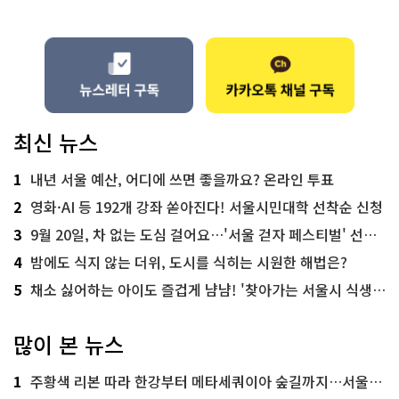
최신 뉴스
1
내년 서울 예산, 어디에 쓰면 좋을까요? 온라인 투표
2
영화·AI 등 192개 강좌 쏟아진다! 서울시민대학 선착순 신청
3
9월 20일, 차 없는 도심 걸어요…'서울 걷자 페스티벌' 선착순 5천명
4
밤에도 식지 않는 더위, 도시를 식히는 시원한 해법은?
5
채소 싫어하는 아이도 즐겁게 냠냠! '찾아가는 서울시 식생활 교육' 현장
많이 본 뉴스
1
주황색 리본 따라 한강부터 메타세쿼이아 숲길까지…서울둘레길 15코스