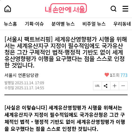
본
페
내
문
이
내
손
검
메
바
지
손
안
색
뉴
로
상
안
주
에
창
전
가
단
에
뉴스홈
기획·이슈
분야별 뉴스
비주얼 뉴스
우리동네
요
서
열
체
기
으
서
서
울
기
보
로
울
비
기
이
-
[서울시 팩트브리핑] 세계유산영향평가 시행을 위해
스
동
서
서는 세계유산지구 지정이 필수적임에도 국가유산
바
울
로
청은 그간 구체적인 법적·행정적 기반도 없이 세계
시
가
대
유산영향평가 이행을 요구했다는 점을 스스로 인정
기
표
한 것입니다.
소
통
좋
서울시 언론담당관
1
조회
773
포
아
털
발행일
2025.11.14. 17:09
요
페
S
글
글
수정일
2025.11.17. 14:55
이
N
자
자
지
S
크
크
U
공
기
기
[사실은 이렇습니다] 세계유산영향평가 시행을 위해서는
R
유
크
작
L
하
게
게
세계유산지구 지정이 필수적임에도 국가유산청은 그간 구
복
기
변
변
체적인 법적‧행정적 기반도 없이 세계유산영향평가 이행
사
경
경
하
하
을 요구했다는 점을 스스로 인정한 것입니다.