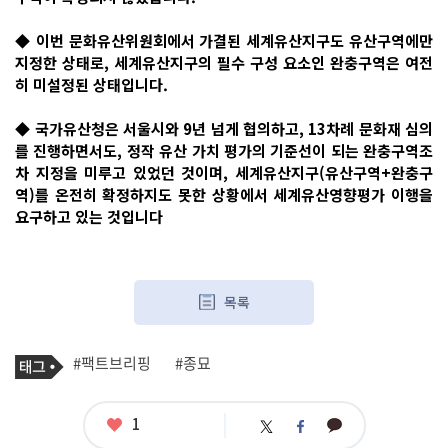
◆ 이번 문화유산위원회에서 가결된 세계유산지구도 유산구역에만
지정한 상태로, 세계유산지구의 필수 구성 요소인 완충구역은 여전
히 미설정된 상태입니다.
◆ 국가유산청은 서울시와 9년 넘게 협의하고, 13차례 문화재 심의
를 진행하면서도, 정작 유산 가치 평가의 기준선이 되는 완충구역조
차 지정을 미루고 있었던 것이며, 세계유산지구(유산구역+완충구
역)를 온전히 확정하지도 못한 상황에서 세계유산영향평가 이행을
요구하고 있는 것입니다
목록
기
태
#팩트브리핑
#종묘
사
그
관
련
태
좋
1
카
트
페
그
아
카
위
이