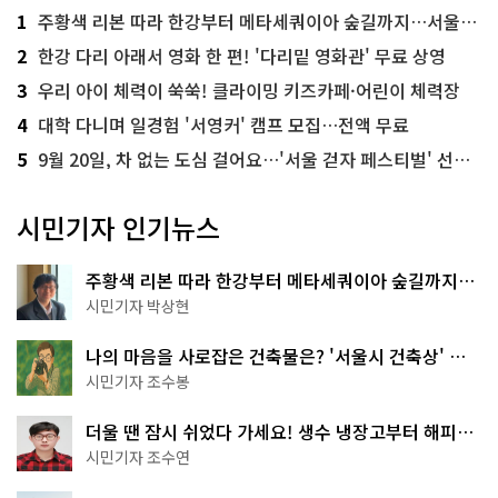
1
주황색 리본 따라 한강부터 메타세쿼이아 숲길까지…서울둘레길 15코스
2
한강 다리 아래서 영화 한 편! '다리밑 영화관' 무료 상영
3
우리 아이 체력이 쑥쑥! 클라이밍 키즈카페·어린이 체력장
4
대학 다니며 일경험 '서영커' 캠프 모집…전액 무료
5
9월 20일, 차 없는 도심 걸어요…'서울 걷자 페스티벌' 선착순 5천명
시민기자 인기뉴스
주황색 리본 따라 한강부터 메타세쿼이아 숲길까지…
서울둘레길 15코스
시민기자 박상현
나의 마음을 사로잡은 건축물은? '서울시 건축상' 수
상작 공개!
시민기자 조수봉
더울 땐 잠시 쉬었다 가세요! 생수 냉장고부터 해피소
·무더위쉼터까지
시민기자 조수연