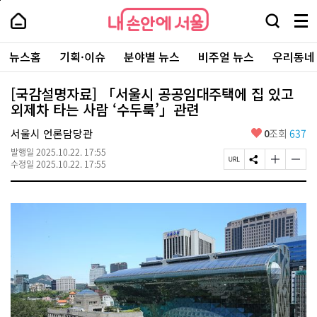
본
페
내
문
이
내
손
검
메
바
지
손
안
색
뉴
로
상
안
주
에
창
전
가
단
에
뉴스홈
기획·이슈
분야별 뉴스
비주얼 뉴스
우리동네
요
서
열
체
기
으
서
서
울
기
보
로
울
비
기
이
-
[국감설명자료] 「서울시 공공임대주택에 집 있고
스
동
서
외제차 타는 사람 ‘수두룩’」관련
바
울
로
시
가
좋
서울시 언론담당관
0
조회
637
대
기
아
표
발행일
2025.10.22. 17:55
요
소
페
S
글
글
수정일
2025.10.22. 17:55
통
이
N
자
자
포
지
S
크
크
털
U
공
기
기
R
유
크
작
L
하
게
게
복
기
변
변
사
경
경
하
하
기
기