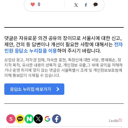
좋
0
카
트
페
아
카
위
이
요
오
터
스
톡
북
댓글은 자유로운 의견 공유의 장이므로 서울시에 대한 신고,
제안, 건의 등 답변이나 개선이 필요한 사항에 대해서는
전자
민원 응답소 누리집을 이용
하여 주시기 바랍니다.
상업성 광고, 저작권 침해, 저속한 표현, 특정인에 대한 비방, 명예훼손, 정
치적 목적, 유사한 내용의 반복적 글, 개인정보 유출,그 밖에 공익을 저해하
거나 운영 취지에 맞지 않는 댓글은 서울특별시 조례 및 개인정보보호법에
의해 통보없이 삭제될 수 있습니다.
응답소 누리집 바로가기