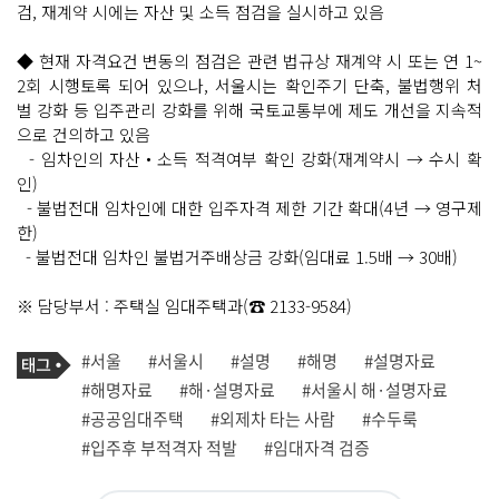
검, 재계약 시에는 자산 및 소득 점검을 실시하고 있음
◆ 현재 자격요건 변동의 점검은 관련 법규상 재계약 시 또는 연 1~
2회 시행토록 되어 있으나, 서울시는 확인주기 단축, 불법행위 처
벌 강화 등 입주관리 강화를 위해 국토교통부에 제도 개선을 지속적
으로 건의하고 있음
- 임차인의 자산‧소득 적격여부 확인 강화(재계약시 → 수시 확
인)
- 불법전대 임차인에 대한 입주자격 제한 기간 확대(4년 → 영구제
한)
- 불법전대 임차인 불법거주배상금 강화(임대료 1.5배 → 30배)
※ 담당부서 : 주택실 임대주택과(☎ 2133-9584)
기
태
#서울
#서울시
#설명
#해명
#설명자료
사
그
관
#해명자료
#해·설명자료
#서울시 해·설명자료
련
#공공임대주택
#외제차 타는 사람
#수두룩
태
그
#입주후 부적격자 적발
#임대자격 검증