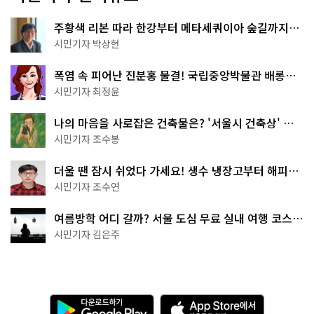
주황색 리본 따라 한강부터 메타세쿼이아 숲길까지…
서울둘레길 15코스
시민기자 박상현
폭염 속 피어난 진분홍 물결! 국립중앙박물관 배롱나
무 명소
시민기자 최정윤
나의 마음을 사로잡은 건축물은? '서울시 건축상' 수
상작 공개!
시민기자 조수봉
더울 땐 잠시 쉬었다 가세요! 생수 냉장고부터 해피소
·무더위쉼터까지
시민기자 조수연
여름방학 어디 갈까? 서울 도심 무료 실내 여행 코스
추천
시민기자 김은주
다
A
운
p