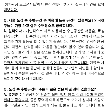
'청계광장 토크콘서트'에서 인상깊었던 몇 가지 질문과 답변을 요약
해보았다.
Q. 서울 도심 속 수변공간 중 마음에 드는 공간이 있을까요? 외국친
구들이 가장 가고 싶은 수변장소도 궁금합니다.
A. 일라이다 :
개인적으로 자주 이용하는 수변공간은 서울숲, 뚝섬
한강공원입니다. 수변공간에서 자전거도 타고, 잔디 밭에서 책도 읽
고 여러가지 활동을 할 수 있는게 좋습니다. 수변공간이 감성적인 공
간이 되면서, 산책을 하며 마음을 평안하게 할 수 있어 좋습니다.
외
국인 친구들과 가고 싶은 장소는 청계천
입니다.
걷기 좋고 서울의 중
심에 있어 접근성이 좋고, 책읽는 행사를 통해 날씨 좋은 날 책을 읽
으면서 청계천에 발을 담굴 수 있어서 좋은 것 같습니다.
건물들 사
이에 물이 흐르는 공간이, 현대와 전통이 만나면서 시민들과 함께 어
울어져서 특별한 공간인 것 같습니다. 외국인의 눈에서 이색적으로
느껴질 것이라 생각됩니다.
Q. 도심 속 수변공간이 주는 이로운 점은 어떤 것이 있을까요?
A. 유현준 :
수변공간은
단순한 물만 있지 않고 상업시설과 연결이
된다면 좋습니다.
물은 중력에 의해서 밑으로 모이게 됩니다. 사람도
내리막길로 자연스럽게 모이게 되는데, 물길에 모이게 됩니다. 물길