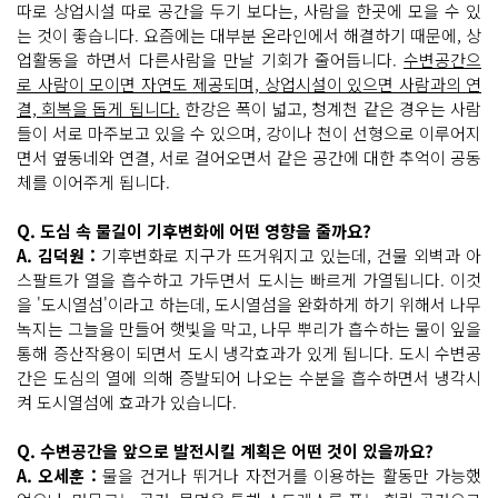
따로 상업시설 따로 공간을 두기 보다는, 사람을 한곳에 모을 수 있
는 것이 좋습니다. 요즘에는 대부분 온라인에서 해결하기 때문에, 상
업활동을 하면서 다른사람을 만날 기회가 줄어듭니다.
수변공간으
로 사람이 모이면 자연도 제공되며, 상업시설이 있으면 사람과의 연
결, 회복을 돕게 됩니다.
한강은 폭이 넓고, 청계천 같은 경우는 사람
들이 서로 마주보고 있을 수 있으며, 강이나 천이 선형으로 이루어지
면서 옆동네와 연결, 서로 걸어오면서 같은 공간에 대한 추억이 공동
체를 이어주게 됩니다.
Q. 도심 속 물길이 기후변화에 어떤 영향을 줄까요?
A. 김덕원 :
기후변화로 지구가 뜨거워지고 있는데, 건물 외벽과 아
스팔트가 열을 흡수하고 가두면서 도시는 빠르게 가열됩니다. 이것
을 '도시열섬'이라고 하는데, 도시열섬을 완화하게 하기 위해서 나무
녹지는 그늘을 만들어 햇빛을 막고, 나무 뿌리가 흡수하는 물이 잎을
통해 증산작용이 되면서 도시 냉각효과가 있게 됩니다. 도시 수변공
간은 도심의 열에 의해 증발되어 나오는 수분을 흡수하면서 냉각시
켜 도시열섬에 효과가 있습니다.
Q. 수변공간을 앞으로 발전시킬 계획은 어떤 것이 있을까요?
A. 오세훈 :
물을 건거나 뛰거나 자전거를 이용하는 활동만 가능했