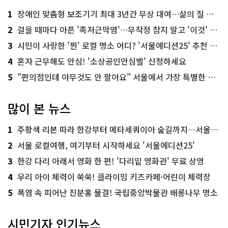
1
장애인 맞춤형 보조기기 최대 3년간 무상 대여…삶의 질 높인다
2
걸을 때마다 아픈 '족저근막염'…무작정 참지 말고 '이것' 해보세요!
3
시민이 사랑한 '찐' 로컬 명소 어디? '서울에디션25' 추천 코스
4
혼자 근무해도 안심! '소상공인안심벨' 신청하세요
5
"편의점인데 아무것도 안 팔아요" 서울에서 가장 특별한 편의점의 정체
많이 본 뉴스
1
주황색 리본 따라 한강부터 메타세쿼이아 숲길까지…서울둘레길 15코스
2
서울 로컬여행, 여기부터 시작하세요 '서울에디션25'
3
한강 다리 아래서 영화 한 편! '다리밑 영화관' 무료 상영
4
우리 아이 체력이 쑥쑥! 클라이밍 키즈카페·어린이 체력장
5
폭염 속 피어난 진분홍 물결! 국립중앙박물관 배롱나무 명소
시민기자 인기뉴스