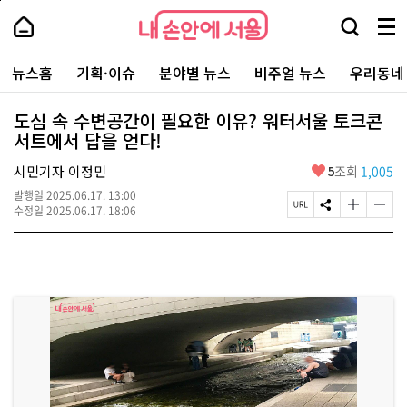
본
페
내
문
이
내
손
검
메
바
지
손
안
색
뉴
로
상
안
주
에
창
전
가
단
에
뉴스홈
기획·이슈
분야별 뉴스
비주얼 뉴스
우리동네
요
서
열
체
기
으
서
서
울
기
보
로
울
비
기
이
-
도심 속 수변공간이 필요한 이유? 워터서울 토크콘
스
동
서
서트에서 답을 얻다!
바
울
로
시
가
좋
시민기자 이정민
5
조회
1,005
대
기
아
표
발행일
2025.06.17. 13:00
요
소
페
S
글
글
수정일
2025.06.17. 18:06
통
이
N
자
자
포
지
S
크
크
털
U
공
기
기
R
유
크
작
L
하
게
게
복
기
변
변
사
경
경
하
하
기
기