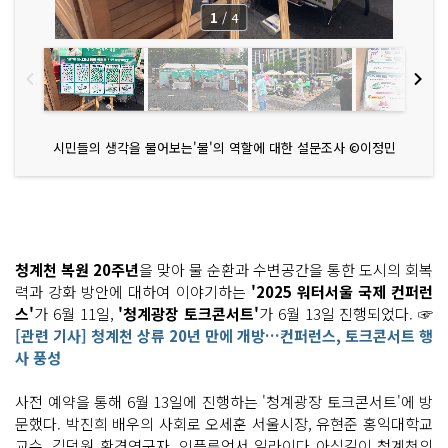
1
/
4
시민들의 생각을 물어보는'물'의 역할에 대한 설문조사 ©이정민
청계천 복원 20주년
을 맞아 물 순환과 수변공간을 통한 도시의 회복
력과 강화 방안에 대하여 이야기하는
'2025 워터서울 국제 컨퍼런
스'
가 6월 11일,
'청계광장 토크콘서트'
가 6월 13일 진행되었다. ☞
[관련 기사] 청계천 상류 20년 만에 개방…컨퍼런스, 토크콘서트 행
사 풍성
사전 예약을 통해 6월 13일에 진행하는 '청계광장 토크콘서트'에 방
문했다. 박진희 배우의 사회로 오세훈 서울시장, 유현준 홍익대학교
교수, 김덕원 환경연구자, 인플루언서 일라이다 아심길이 청계천의