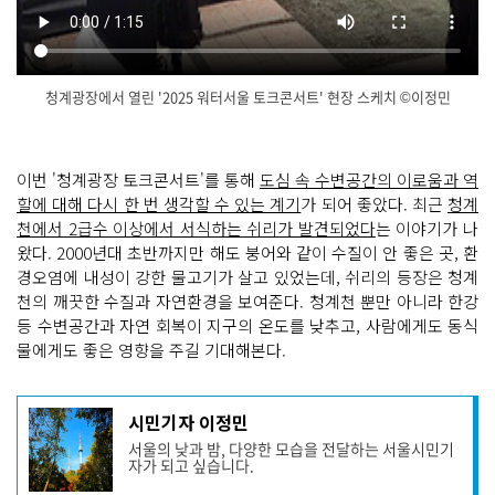
청계광장에서 열린 '2025 워터서울 토크콘서트' 현장 스케치 ©이정민
닫
기
이번 '청계광장 토크콘서트'를 통해
도심 속 수변공간의 이로움과 역
할에 대해 다시 한 번 생각할 수 있는 계기
가 되어 좋았다. 최근
청계
천에서 2급수 이상에서 서식하는 쉬리가 발견되었다
는 이야기가 나
왔다. 2000년대 초반까지만 해도 붕어와 같이 수질이 안 좋은 곳, 환
경오염에 내성이 강한 물고기가 살고 있었는데, 쉬리의 등장은 청계
천의 깨끗한 수질과 자연환경을 보여준다. 청계천 뿐만 아니라 한강
등 수변공간과 자연 회복이 지구의 온도를 낮추고, 사람에게도 동식
물에게도 좋은 영향을 주길 기대해본다.
기
시민기자 이정민
사
서울의 낮과 밤, 다양한 모습을 전달하는 서울시민기
작
자가 되고 싶습니다.
성
자