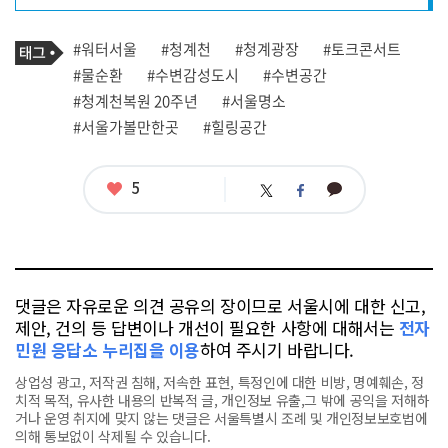
프
로
기
필
태
#워터서울
#청계천
#청계광장
#토크콘서트
사
그
관
#물순환
#수변감성도시
#수변공간
련
#청계천복원 20주년
#서울명소
태
그
#서울가볼만한곳
#힐링공간
좋
5
카
트
페
아
카
위
이
요
오
터
스
톡
북
댓글은 자유로운 의견 공유의 장이므로 서울시에 대한 신고,
제안, 건의 등 답변이나 개선이 필요한 사항에 대해서는
전자
민원 응답소 누리집을 이용
하여 주시기 바랍니다.
상업성 광고, 저작권 침해, 저속한 표현, 특정인에 대한 비방, 명예훼손, 정
치적 목적, 유사한 내용의 반복적 글, 개인정보 유출,그 밖에 공익을 저해하
거나 운영 취지에 맞지 않는 댓글은 서울특별시 조례 및 개인정보보호법에
의해 통보없이 삭제될 수 있습니다.