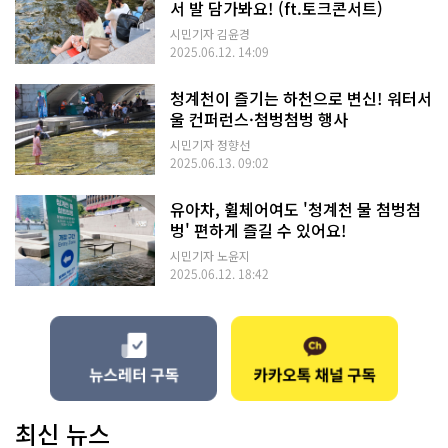
서 발 담가봐요! (ft.토크콘서트)
시민기자 김윤경
2025.06.12. 14:09
청계천이 즐기는 하천으로 변신! 워터서
울 컨퍼런스·첨벙첨벙 행사
시민기자 정향선
2025.06.13. 09:02
유아차, 휠체어여도 '청계천 물 첨벙첨
벙' 편하게 즐길 수 있어요!
시민기자 노윤지
2025.06.12. 18:42
최신 뉴스