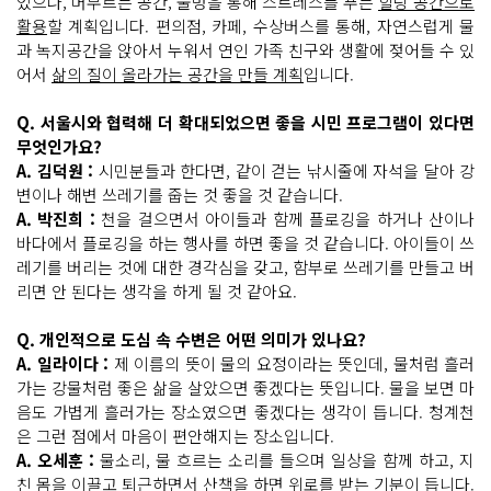
었으나, 머무르는 공간, 물멍을 통해 스트레스를 푸는
힐링 공간으로
활용
할 계획입니다. 편의점, 카페, 수상버스를 통해, 자연스럽게 물
과 녹지공간을 앉아서 누워서 연인 가족 친구와 생활에 젖어들 수 있
어서
삶의 질이 올라가는 공간을 만들 계획
입니다.
Q. 서울시와 협력해 더 확대되었으면 좋을 시민 프로그램이 있다면
무엇인가요?
A. 김덕원 :
시민분들과 한다면, 같이 걷는 낚시줄에 자석을 달아 강
변이나 해변 쓰레기를 줍는 것 좋을 것 같습니다.
A. 박진희 :
천을 걸으면서 아이들과 함께 플로깅을 하거나 산이나
바다에서 플로깅을 하는 행사를 하면 좋을 것 같습니다. 아이들이 쓰
레기를 버리는 것에 대한 경각심을 갖고, 함부로 쓰레기를 만들고 버
리면 안 된다는 생각을 하게 될 것 같아요.
Q. 개인적으로 도심 속 수변은 어떤 의미가 있나요?
A. 일라이다 :
제 이름의 뜻이 물의 요정이라는 뜻인데, 물처럼 흘러
가는 강물처럼 좋은 삶을 살았으면 좋겠다는 뜻입니다. 물을 보면 마
음도 가볍게 흘러가는 장소였으면 좋겠다는 생각이 듭니다. 청계천
은 그런 점에서 마음이 편안해지는 장소입니다.
A. 오세훈 :
물소리, 물 흐르는 소리를 들으며 일상을 함께 하고, 지
친 몸을 이끌고 퇴근하면서 산책을 하면 위로를 받는 기분이 듭니다.