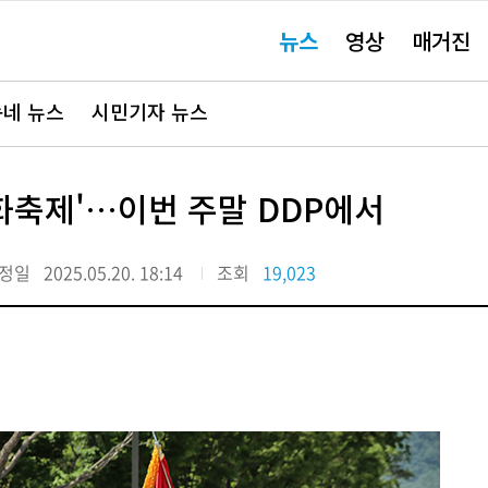
주
뉴스
영상
매거진
요
서
비
스
바
네 뉴스
시민기자 뉴스
로
가
기"
화축제'…이번 주말 DDP에서
정일
2025.05.20. 18:14
조회
19,023
제