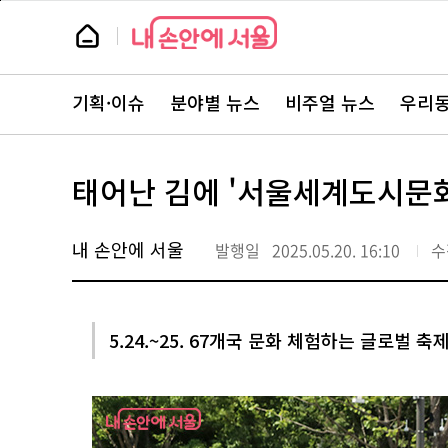
본
페
문
이
뉴
바
지
스
로
상
룸
가
단
뉴
기
으
스
로
기획·이슈
분야별 뉴스
비주얼 뉴스
우리동
주
이
요
동
서
비
스
태어난 김에 '서울세계도시문
바
로
가
기
내 손안에 서울
발행일
2025.05.20. 16:10
수
5.24.~25. 67개국 문화 체험하는 글로벌 축