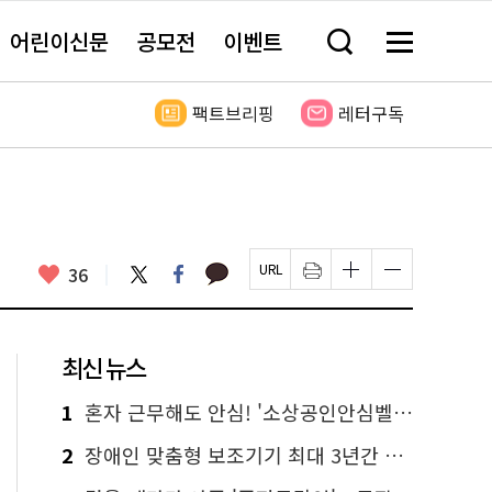
어린이신문
공모전
이벤트
검
메
색
뉴
창
전
열
체
팩트브리핑
레터구독
기
보
기
카
좋
트
페
36
페
인
글
글
카
위
이
아
이
쇄
자
자
오
터
스
요
지
하
크
크
톡
북
U
기
기
기
R
새
크
작
L
창
게
게
최신 뉴스
복
열
변
변
사
림
경
경
하
하
1
혼자 근무해도 안심! '소상공인안심벨' 신청하세요
기
기
2
장애인 맞춤형 보조기기 최대 3년간 무상 대여…삶의 질 높인다