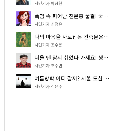
시민기자 박상현
폭염 속 피어난 진분홍 물결! 국립중앙박물관 배롱나무 명소
시민기자 최정윤
나의 마음을 사로잡은 건축물은? '서울시 건축상' 수상작 공개!
시민기자 조수봉
더울 땐 잠시 쉬었다 가세요! 생수 냉장고부터 해피소·무더위쉼터까지
시민기자 조수연
여름방학 어디 갈까? 서울 도심 무료 실내 여행 코스 추천
시민기자 김은주