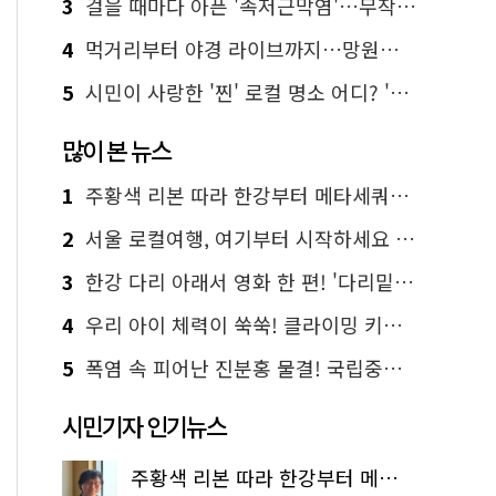
3
걸을 때마다 아픈 '족저근막염'…무작정 참지 말고 '이것' 해보세요!
4
먹거리부터 야경 라이브까지…망원한강공원 알짜 코스
5
시민이 사랑한 '찐' 로컬 명소 어디? '서울에디션25' 추천 코스
많이 본 뉴스
1
주황색 리본 따라 한강부터 메타세쿼이아 숲길까지…서울둘레길 15코스
2
서울 로컬여행, 여기부터 시작하세요 '서울에디션25'
3
한강 다리 아래서 영화 한 편! '다리밑 영화관' 무료 상영
4
우리 아이 체력이 쑥쑥! 클라이밍 키즈카페·어린이 체력장
5
폭염 속 피어난 진분홍 물결! 국립중앙박물관 배롱나무 명소
시민기자 인기뉴스
주황색 리본 따라 한강부터 메타세쿼이아 숲길까지…서울둘레길 15코스