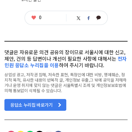
좋
0
카
트
페
아
카
위
이
요
오
터
스
톡
북
댓글은 자유로운 의견 공유의 장이므로 서울시에 대한 신고,
제안, 건의 등 답변이나 개선이 필요한 사항에 대해서는
전자
민원 응답소 누리집을 이용
하여 주시기 바랍니다.
상업성 광고, 저작권 침해, 저속한 표현, 특정인에 대한 비방, 명예훼손, 정
치적 목적, 유사한 내용의 반복적 글, 개인정보 유출,그 밖에 공익을 저해하
거나 운영 취지에 맞지 않는 댓글은 서울특별시 조례 및 개인정보보호법에
의해 통보없이 삭제될 수 있습니다.
응답소 누리집 바로가기