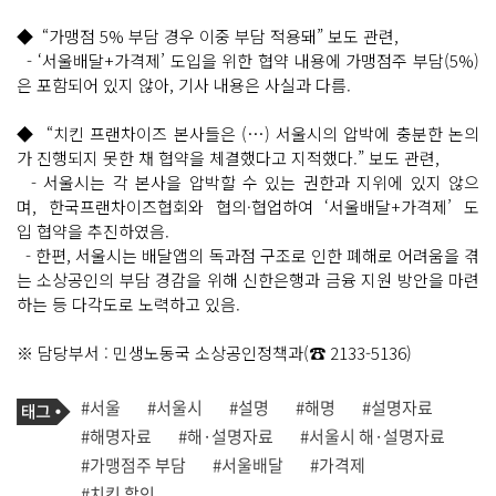
◆ “가맹점 5% 부담 경우 이중 부담 적용돼” 보도 관련,
- ‘서울배달+가격제’ 도입을 위한 협약 내용에 가맹점주 부담(5%)
은 포함되어 있지 않아, 기사 내용은 사실과 다름.
◆ “치킨 프랜차이즈 본사들은 (…) 서울시의 압박에 충분한 논의
가 진행되지 못한 채 협약을 체결했다고 지적했다.” 보도 관련,
- 서울시는 각 본사을 압박할 수 있는 권한과 지위에 있지 않으
며, 한국프랜차이즈협회와 협의·협업하여 ‘서울배달+가격제’ 도
입 협약을 추진하였음.
- 한편, 서울시는 배달앱의 독과점 구조로 인한 폐해로 어려움을 겪
는 소상공인의 부담 경감을 위해 신한은행과 금융 지원 방안을 마련
하는 등 다각도로 노력하고 있음.
※ 담당부서 : 민생노동국 소상공인정책과(☎ 2133-5136)
기
태
#서울
#서울시
#설명
#해명
#설명자료
사
그
관
#해명자료
#해·설명자료
#서울시 해·설명자료
련
#가맹점주 부담
#서울배달
#가격제
태
그
#치킨 할인