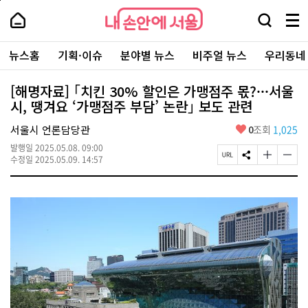
본
페
내
문
이
내
손
검
메
바
지
손
안
색
뉴
로
상
안
주
에
창
전
가
단
에
뉴스홈
기획·이슈
분야별 뉴스
비주얼 뉴스
우리동네
요
서
열
체
기
으
서
서
울
기
보
로
울
비
기
이
-
[해명자료] ｢치킨 30% 할인은 가맹점주 몫?···서울
스
동
서
시, 땡겨요 ‘가맹점주 부담’ 논란｣ 보도 관련
바
울
로
시
가
좋
서울시 언론담당관
0
조회
1,025
대
기
아
표
발행일
2025.05.08. 09:00
요
소
페
S
글
글
수정일
2025.05.09. 14:57
통
이
N
자
자
포
지
S
크
크
털
U
공
기
기
R
유
크
작
L
하
게
게
복
기
변
변
사
경
경
하
하
기
기