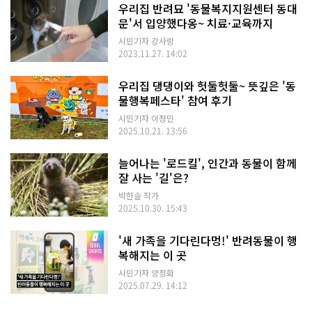
우리집 반려묘 '동물복지지원센터 동대
문'서 입양했다옹~ 치료·교육까지
시민기자 강사랑
2023.11.27. 14:02
우리집 댕댕이와 헛둘헛둘~ 뜻깊은 '동
물행복페스타' 참여 후기
시민기자 이정민
2025.10.21. 13:56
늘어나는 '로드킬', 인간과 동물이 함께
잘 사는 '길'은?
박한슬 작가
2025.10.30. 15:43
'새 가족을 기다린다멍!' 반려동물이 행
복해지는 이 곳
시민기자 양정화
2025.07.29. 14:12