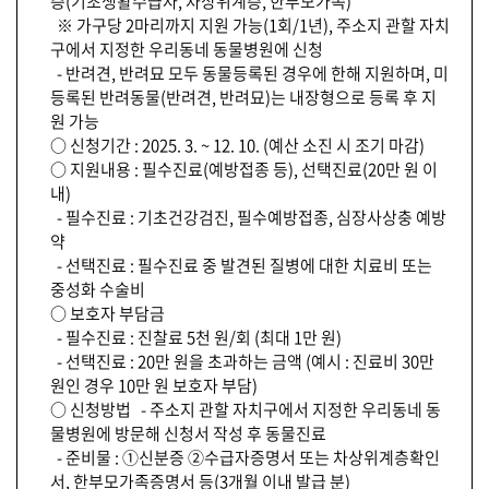
층(기초생활수급자, 차상위계층, 한부모가족)
※ 가구당 2마리까지 지원 가능(1회/1년), 주소지 관할 자치
구에서 지정한 우리동네 동물병원에 신청
- 반려견, 반려묘 모두 동물등록된 경우에 한해 지원하며, 미
등록된 반려동물(반려견, 반려묘)는 내장형으로 등록 후 지
원 가능
○ 신청기간 : 2025. 3. ~ 12. 10. (예산 소진 시 조기 마감)
○ 지원내용 : 필수진료(예방접종 등), 선택진료(20만 원 이
내)
- 필수진료 : 기초건강검진, 필수예방접종, 심장사상충 예방
약
- 선택진료 : 필수진료 중 발견된 질병에 대한 치료비 또는
중성화 수술비
○ 보호자 부담금
- 필수진료 : 진찰료 5천 원/회 (최대 1만 원)
- 선택진료 : 20만 원을 초과하는 금액 (예시 : 진료비 30만
원인 경우 10만 원 보호자 부담)
○ 신청방법 - 주소지 관할 자치구에서 지정한 우리동네 동
물병원에 방문해 신청서 작성 후 동물진료
- 준비물 : ①신분증 ②수급자증명서 또는 차상위계층확인
서, 한부모가족증명서 등(3개월 이내 발급 분)