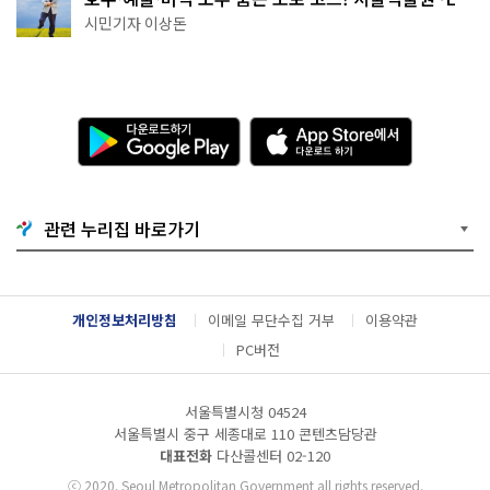
아트센터~마곡테라스거리
시민기자 이상돈
다
A
운
p
로
p
드
S
하
t
기
o
관련 누리집 바로가기
G
r
o
e
o
에
g
서
l
다
개인정보처리방침
이메일 무단수집 거부
이용약관
e
운
P
로
PC버전
l
드
a
하
y
기
서울특별시청 04524
서울특별시 중구 세종대로 110 콘텐츠담당관
대표전화
다산콜센터
02-120
ⓒ
2020. Seoul Metropolitan Government all rights reserved.