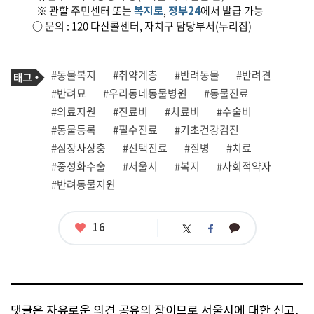
※ 관할 주민센터 또는
복지로
,
정부24
에서 발급 가능
○ 문의 : 120 다산콜센터, 자치구 담당부서(누리집)
기
태
#동물복지
#취약계층
#반려동물
#반려견
사
그
관
#반려묘
#우리동네동물병원
#동물진료
련
#의료지원
#진료비
#치료비
#수술비
태
그
#동물등록
#필수진료
#기초건강검진
#심장사상충
#선택진료
#질병
#치료
#중성화수술
#서울시
#복지
#사회적약자
#반려동물지원
좋
16
카
트
페
아
카
위
이
요
오
터
스
톡
북
댓글은 자유로운 의견 공유의 장이므로 서울시에 대한 신고,