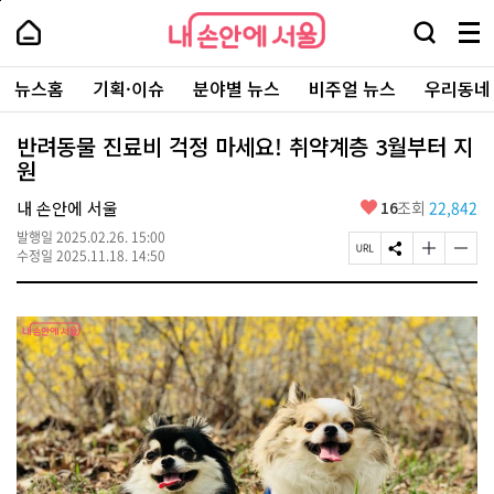
본
페
내
문
이
내
손
검
메
바
지
손
안
색
뉴
로
상
안
주
에
창
전
가
단
에
뉴스홈
기획·이슈
분야별 뉴스
비주얼 뉴스
우리동네
요
서
열
체
기
으
서
서
울
기
보
로
울
비
기
이
-
반려동물 진료비 걱정 마세요! 취약계층 3월부터 지
스
동
서
원
바
울
로
시
가
좋
내 손안에 서울
16
조회
22,842
대
기
아
표
발행일
2025.02.26. 15:00
요
소
페
S
글
글
수정일
2025.11.18. 14:50
통
이
N
자
자
포
지
S
크
크
털
U
공
기
기
R
유
크
작
L
하
게
게
복
기
변
변
사
경
경
하
하
기
기