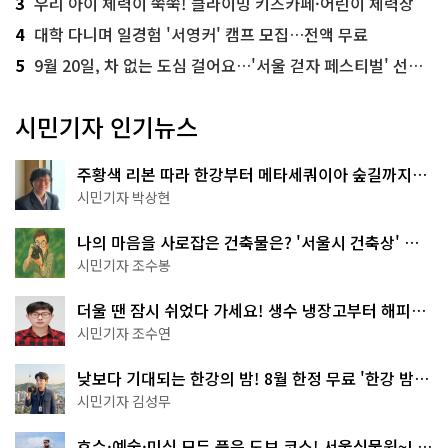
3
우리 아이 체력이 쑥쑥! 클라이밍 키즈카페·어린이 체력장
4
대학 다니며 일경험 '서영커' 캠프 모집…전액 무료
5
9월 20일, 차 없는 도심 걸어요…'서울 걷자 페스티벌' 선착순 5천명
시민기자 인기뉴스
주황색 리본 따라 한강부터 메타세쿼이아 숲길까지…
서울둘레길 15코스
시민기자 박상현
나의 마음을 사로잡은 건축물은? '서울시 건축상' 수
상작 공개!
시민기자 조수봉
더울 땐 잠시 쉬었다 가세요! 생수 냉장고부터 해피소
·무더위쉼터까지
시민기자 조수연
낮보다 기대되는 한강의 밤! 8월 한정 무료 '한강 밤
핑' 예약은?
시민기자 김성무
호수·예술·미식 모두 품은 도보 코스! 서울식물원~LG