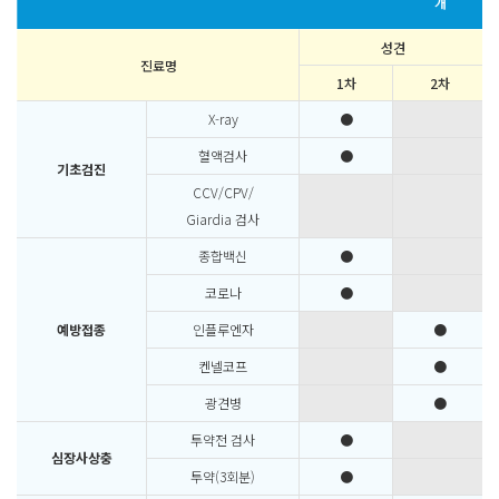
개
성견
진료명
1차
2차
X-ray
●
혈액검사
●
기초검진
CCV/CPV/
Giardia 검사
종합백신
●
코로나
●
예방접종
인플루엔자
●
켄넬코프
●
광견병
●
투약전 검사
●
심장사상충
투약(3회분)
●