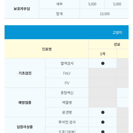
세부
5,000
5,000
보호자부담
합계
10,000
고양이
성묘
진료명
1차
2
혈액검사
●
기초검진
FeLV
FIV
종합백신
●
예방접종
백혈병
●
광견병
●
투약전 검사
●
심장사상충
도포(3회분)
●