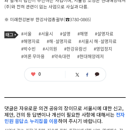
와 별개의 법인이 추진하는 사업이며, 서울항 조성은 현대해양레져
(주)와 전혀 관련이 없는 사업으로 사실과 다름.
※ 미래한강본부 한강사업총괄부(☎3780-0865)
기
태
#서울
#서울시
#설명
#해명
#설명자료
사
그
관
#해명자료
#해·설명자료
#서울시 해·설명자료
련
#박수빈
#시의원
#한강유람선
#영업정지
태
그
#여론 무마용
#약속대련
#현대해양레저
좋
0
카
트
페
아
카
위
이
요
오
터
스
톡
북
댓글은 자유로운 의견 공유의 장이므로 서울시에 대한 신고,
제안, 건의 등 답변이나 개선이 필요한 사항에 대해서는
전자
민원 응답소 누리집을 이용
하여 주시기 바랍니다.