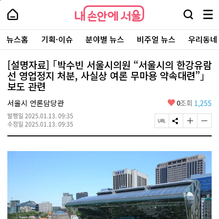
본
페
내
문
이
내
손
검
메
바
지
손
안
색
뉴
로
상
안
주
에
창
전
가
단
에
뉴스홈
기획·이슈
분야별 뉴스
비주얼 뉴스
우리동네
요
서
열
체
기
으
서
서
울
기
보
로
울
비
기
이
-
[설명자료] ｢박수빈 서울시의원 “서울시의 한강유람
스
동
서
선 영업정지 처분, 사실상 여론 무마용 약속대련”｣
바
울
로
보도 관련
시
가
대
기
좋
표
서울시 언론담당관
0
조회
1,255
아
소
발행일
2025.01.13. 09:35
요
통
페
S
글
글
수정일
2025.01.13. 09:35
포
이
N
자
자
털
지
S
크
크
U
공
기
기
R
유
크
작
L
하
게
게
복
기
변
변
사
경
경
하
하
기
기