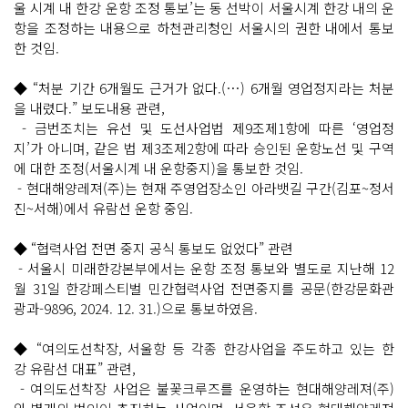
울 시계 내 한강 운항 조정 통보’는 동 선박이 서울시계 한강 내의 운
항을 조정하는 내용으로 하천관리청인 서울시의 권한 내에서 통보
한 것임.
◆ “처분 기간 6개월도 근거가 없다.(…) 6개월 영업정지라는 처분
을 내렸다.” 보도내용 관련,
- 금번조치는 유선 및 도선사업법 제9조제1항에 따른 ‘영업정
지’가 아니며, 같은 법 제3조제2항에 따라 승인된 운항노선 및 구역
에 대한 조정(서울시계 내 운항중지)을 통보한 것임.
- 현대해양레져(주)는 현재 주영업장소인 아라뱃길 구간(김포~정서
진~서해)에서 유람선 운항 중임.
◆ “협력사업 전면 중지 공식 통보도 없었다” 관련
- 서울시 미래한강본부에서는 운항 조정 통보와 별도로 지난해 12
월 31일 한강페스티벌 민간협력사업 전면중지를 공문(한강문화관
광과-9896, 2024. 12. 31.)으로 통보하였음.
◆ “여의도선착장, 서울항 등 각종 한강사업을 주도하고 있는 한
강 유람선 대표” 관련,
- 여의도선착장 사업은 불꽃크루즈를 운영하는 현대해양레져(주)