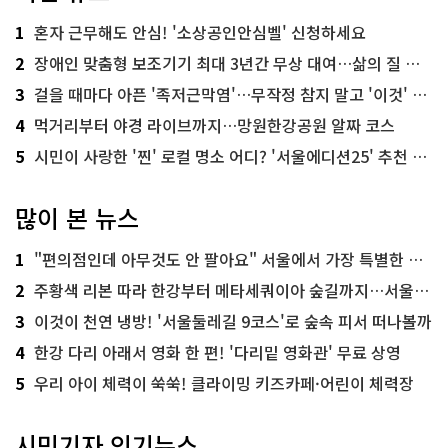
1
혼자 근무해도 안심! '소상공인안심벨' 신청하세요
2
장애인 맞춤형 보조기기 최대 3년간 무상 대여…삶의 질 높인다
3
걸을 때마다 아픈 '족저근막염'…무작정 참지 말고 '이것' 해보세요!
4
먹거리부터 야경 라이브까지…망원한강공원 알짜 코스
5
시민이 사랑한 '찐' 로컬 명소 어디? '서울에디션25' 추천 코스
많이 본 뉴스
1
"편의점인데 아무것도 안 팔아요" 서울에서 가장 특별한 편의점의 정체
2
주황색 리본 따라 한강부터 메타세쿼이아 숲길까지…서울둘레길 15코스
3
이것이 천연 냉방! '서울둘레길 9코스'로 숲속 피서 떠나볼까
4
한강 다리 아래서 영화 한 편! '다리밑 영화관' 무료 상영
5
우리 아이 체력이 쑥쑥! 클라이밍 키즈카페·어린이 체력장
시민기자 인기뉴스