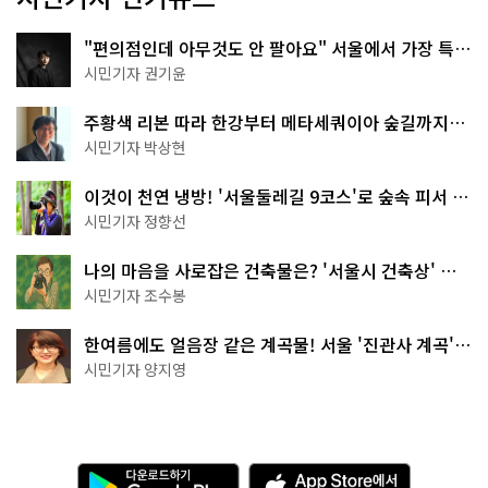
"편의점인데 아무것도 안 팔아요" 서울에서 가장 특별
한 편의점의 정체
시민기자 권기윤
주황색 리본 따라 한강부터 메타세쿼이아 숲길까지…
서울둘레길 15코스
시민기자 박상현
이것이 천연 냉방! '서울둘레길 9코스'로 숲속 피서 떠
나볼까
시민기자 정향선
나의 마음을 사로잡은 건축물은? '서울시 건축상' 수
상작 공개!
시민기자 조수봉
한여름에도 얼음장 같은 계곡물! 서울 '진관사 계곡'이
천국이네~
시민기자 양지영
다
A