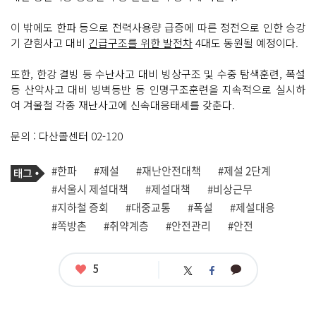
이 밖에도 한파 등으로 전력사용량 급증에 따른 정전으로 인한 승강
기 갇힘사고 대비
긴급구조를 위한 발전차
4대도 동원될 예정이다.
또한, 한강 결빙 등 수난사고 대비 빙상구조 및 수중 탐색훈련, 폭설
등 산악사고 대비 빙벽등반 등 인명구조훈련을 지속적으로 실시하
여 겨울철 각종 재난사고에 신속대응태세를 갖춘다.
문의 : 다산콜센터 02-120
기
태
#한파
#제설
#재난안전대책
#제설 2단계
사
그
관
#서울시 제설대책
#제설대책
#비상근무
련
#지하철 증회
#대중교통
#폭설
#제설대응
태
그
#쪽방촌
#취약계층
#안전관리
#안전
좋
5
카
트
페
아
카
위
이
요
오
터
스
톡
북