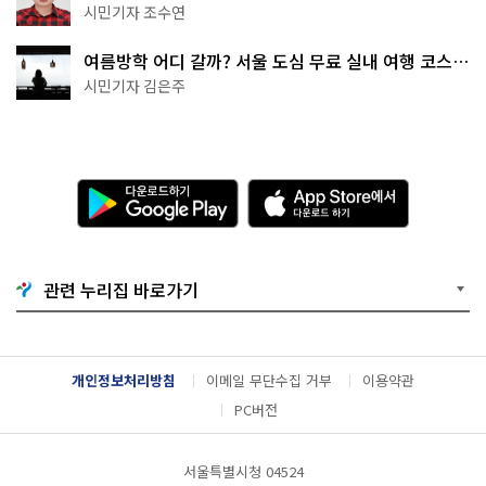
·무더위쉼터까지
시민기자 조수연
여름방학 어디 갈까? 서울 도심 무료 실내 여행 코스
추천
시민기자 김은주
다
A
운
p
로
p
드
S
하
t
기
o
관련 누리집 바로가기
G
r
o
e
o
에
g
서
l
다
개인정보처리방침
이메일 무단수집 거부
이용약관
e
운
P
로
PC버전
l
드
a
하
y
기
서울특별시청 04524