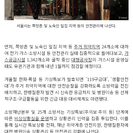
서울시는 쪽방촌 및 노숙인 밀집 지역 등의 안전관리에 나선다.
먼저, 쪽방촌 및 노숙인 밀집 지역 등
주거 취약지역
24개소에 대하
여 전기·가스·소방시설 등 안전관리 실태 집중적으로 들여다보고,
가
스공급시설
1,342개소와 굴착 중인
대형공사장
의 가스시설 운영실
태도 유관기관과 함께 내년 1월까지 점검할 예정이다.
겨울철 한파·폭설 등 기상특보가 발효되면 ’119구급대’, ‘생활안전
대’가 주거 취약지역에 대한 안전순찰을 강화하도록 소방력을 전진
배치하고, 한랭질환자 발견 시 신속한 응급처지 및 병원이송 등 선제
적구조·구급활동을 위한 긴급 대응·대비체계도 마련됐다.
소방재난본부 및 25개 소방서는 기상특보(주의보·주의 등) 단계에
따른
비상상황실을 운영
하고 상황관리 인력을 집중 투입한다. 이를
통해 실시간 특보상황 전파, 재난 취약계층 안전지원, 한랭질환자에
대한 병원이송 상황관리 등 안전관리 강화에 나선다.