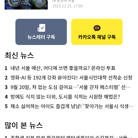
내 손안에 서울
2023.12.15. 17:00
최신 뉴스
1
내년 서울 예산, 어디에 쓰면 좋을까요? 온라인 투표
2
영화·AI 등 192개 강좌 쏟아진다! 서울시민대학 선착순 신청
3
9월 20일, 차 없는 도심 걸어요…'서울 걷자 페스티벌' 선착순 5천명
4
밤에도 식지 않는 더위, 도시를 식히는 시원한 해법은?
5
채소 싫어하는 아이도 즐겁게 냠냠! '찾아가는 서울시 식생활 교육' 현장
많이 본 뉴스
1
주황색 리본 따라 한강부터 메타세쿼이아 숲길까지…서울둘레길 15코스