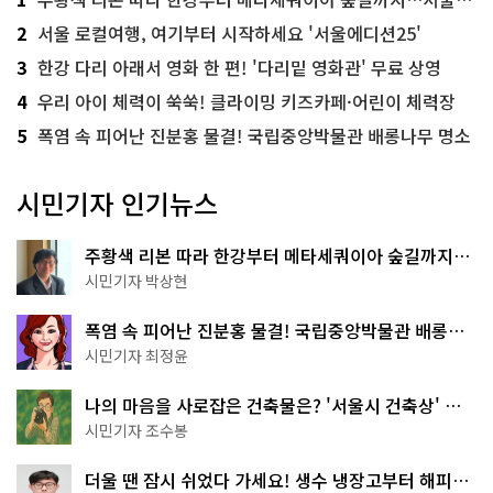
2
서울 로컬여행, 여기부터 시작하세요 '서울에디션25'
3
한강 다리 아래서 영화 한 편! '다리밑 영화관' 무료 상영
4
우리 아이 체력이 쑥쑥! 클라이밍 키즈카페·어린이 체력장
5
폭염 속 피어난 진분홍 물결! 국립중앙박물관 배롱나무 명소
시민기자 인기뉴스
주황색 리본 따라 한강부터 메타세쿼이아 숲길까지…
서울둘레길 15코스
시민기자 박상현
폭염 속 피어난 진분홍 물결! 국립중앙박물관 배롱나
무 명소
시민기자 최정윤
나의 마음을 사로잡은 건축물은? '서울시 건축상' 수
상작 공개!
시민기자 조수봉
더울 땐 잠시 쉬었다 가세요! 생수 냉장고부터 해피소