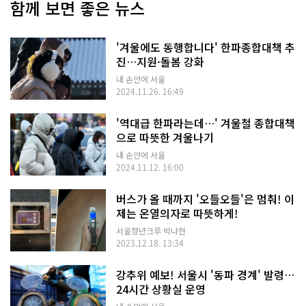
함께 보면 좋은 뉴스
'겨울에도 동행합니다' 한파종합대책 추
진…지원·돌봄 강화
내 손안에 서울
2024.11.26. 16:49
'역대급 한파라는데…' 겨울철 종합대책
으로 따뜻한 겨울나기
내 손안에 서울
2024.11.12. 16:00
버스가 올 때까지 '오들오들'은 멈춰! 이
제는 온열의자로 따뜻하게!
서울청년크루 박나현
2023.12.18. 13:34
강추위 예보! 서울시 '동파 경계' 발령…
24시간 상황실 운영