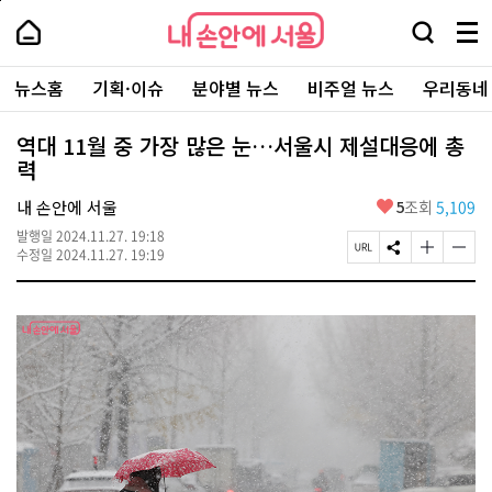
본
페
내
문
이
내
손
검
메
바
지
손
안
색
뉴
로
상
안
주
에
창
전
가
단
에
뉴스홈
기획·이슈
분야별 뉴스
비주얼 뉴스
우리동네
요
서
열
체
기
으
서
서
울
기
보
로
울
비
기
이
-
역대 11월 중 가장 많은 눈…서울시 제설대응에 총
스
동
서
력
바
울
로
시
가
좋
내 손안에 서울
5
조회
5,109
대
기
아
표
발행일
2024.11.27. 19:18
요
소
페
S
글
글
수정일
2024.11.27. 19:19
통
이
N
자
자
포
지
S
크
크
털
U
공
기
기
R
유
크
작
L
하
게
게
복
기
변
변
사
경
경
하
하
기
기