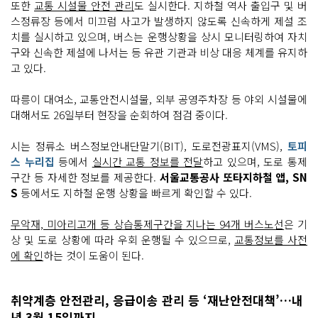
또한
교통 시설물 안전 관리
도 실시한다. 지하철 역사 출입구 및 버
스정류장 등에서 미끄럼 사고가 발생하지 않도록 신속하게 제설 조
치를 실시하고 있으며, 버스는 운행상황을 상시 모니터링하여 자치
구와 신속한 제설에 나서는 등 유관 기관과 비상 대응 체계를 유지하
고 있다.
따릉이 대여소, 교통안전시설물, 외부 공영주차장 등 야외 시설물에
대해서도 26일부터 현장을 순회하여 점검 중이다.
시는 정류소 버스정보안내단말기(BIT), 도로전광표지(VMS),
토피
스 누리집
등에서
실시간 교통 정보를 전달
하고 있으며, 도로 통제
구간 등 자세한 정보를 제공한다.
서울교통공사 또타지하철 앱, SN
S
등에서도 지하철 운행 상황을 빠르게 확인할 수 있다.
무악재, 미아리고개 등 상습통제구간을 지나는 94개 버스노선
은 기
상 및 도로 상황에 따라 우회 운행될 수 있으므로,
교통정보를 사전
에 확인
하는 것이 도움이 된다.
취약계층 안전관리, 응급이송 관리 등 ‘재난안전대책’…내
년 3월 15일까지