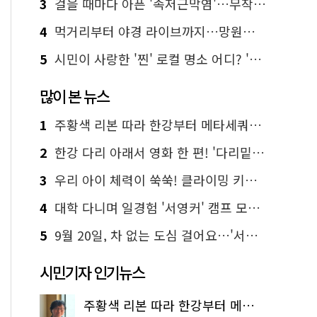
3
걸을 때마다 아픈 '족저근막염'…무작정 참지 말고 '이것' 해보세요!
4
먹거리부터 야경 라이브까지…망원한강공원 알짜 코스
5
시민이 사랑한 '찐' 로컬 명소 어디? '서울에디션25' 추천 코스
많이 본 뉴스
1
주황색 리본 따라 한강부터 메타세쿼이아 숲길까지…서울둘레길 15코스
2
한강 다리 아래서 영화 한 편! '다리밑 영화관' 무료 상영
3
우리 아이 체력이 쑥쑥! 클라이밍 키즈카페·어린이 체력장
4
대학 다니며 일경험 '서영커' 캠프 모집…전액 무료
5
9월 20일, 차 없는 도심 걸어요…'서울 걷자 페스티벌' 선착순 5천명
시민기자 인기뉴스
주황색 리본 따라 한강부터 메타세쿼이아 숲길까지…서울둘레길 15코스