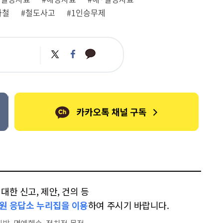
하철
#철도사고
#1인승무제
카
트
페
카
위
이
오
터
스
톡
북
한 신고, 제안, 건의 등
원 응답소 누리집을 이용
하여 주시기 바랍니다.