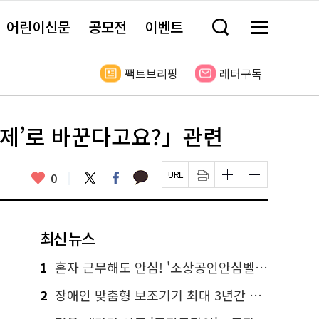
어린이신문
공모전
이벤트
검
메
색
뉴
창
전
열
체
팩트브리핑
레터구독
기
보
기
무제’로 바꾼다고요?」관련
카
좋
트
페
0
페
인
글
글
카
위
이
아
이
쇄
자
자
오
터
스
요
지
하
크
크
톡
북
U
기
기
기
R
새
크
작
L
창
게
게
최신 뉴스
복
열
변
변
사
림
경
경
하
하
1
혼자 근무해도 안심! '소상공인안심벨' 신청하세요
기
기
2
장애인 맞춤형 보조기기 최대 3년간 무상 대여…삶의 질 높인다