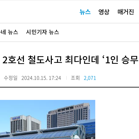
주
뉴스
영상
매거진
요
서
비
스
바
네 뉴스
시민기자 뉴스
로
가
기"
 2호선 철도사고 최다인데 ‘1인 승
수정일
2024.10.15. 17:24
조회
2,071