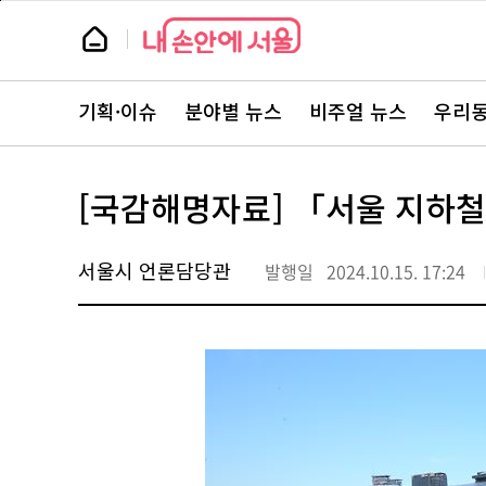
본
페
문
이
뉴
바
지
스
로
상
룸
가
단
뉴
기
으
스
로
기획·이슈
분야별 뉴스
비주얼 뉴스
우리동
주
이
요
동
서
비
스
[국감해명자료] 「서울 지하철
바
로
가
기
서울시 언론담당관
발행일
2024.10.15. 17:24