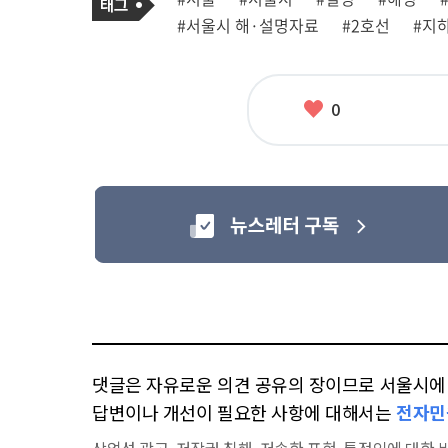
사
그
관
#서울시 해·설명자료
#2호선
#지
련
태
그
좋
0
아
요
댓글은 자유로운 의견 공유의 장이므로 서울시에 대
답변이나 개선이 필요한 사항에 대해서는
전자민