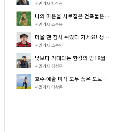
시민기자 박상현
나의 마음을 사로잡은 건축물은? '서울시 건축상' 수상작 공개!
시민기자 조수봉
더울 땐 잠시 쉬었다 가세요! 생수 냉장고부터 해피소·무더위쉼터까지
시민기자 조수연
낮보다 기대되는 한강의 밤! 8월 한정 무료 '한강 밤핑' 예약은?
시민기자 김성무
호수·예술·미식 모두 품은 도보 코스! 서울식물원~LG아트센터~마곡테라스거리
시민기자 이상돈