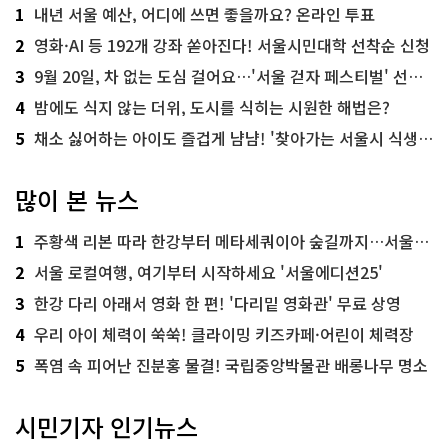
1
내년 서울 예산, 어디에 쓰면 좋을까요? 온라인 투표
2
영화·AI 등 192개 강좌 쏟아진다! 서울시민대학 선착순 신청
3
9월 20일, 차 없는 도심 걸어요…'서울 걷자 페스티벌' 선착순 5천명
4
밤에도 식지 않는 더위, 도시를 식히는 시원한 해법은?
5
채소 싫어하는 아이도 즐겁게 냠냠! '찾아가는 서울시 식생활 교육' 현장
많이 본 뉴스
1
주황색 리본 따라 한강부터 메타세쿼이아 숲길까지…서울둘레길 15코스
2
서울 로컬여행, 여기부터 시작하세요 '서울에디션25'
3
한강 다리 아래서 영화 한 편! '다리밑 영화관' 무료 상영
4
우리 아이 체력이 쑥쑥! 클라이밍 키즈카페·어린이 체력장
5
폭염 속 피어난 진분홍 물결! 국립중앙박물관 배롱나무 명소
시민기자 인기뉴스