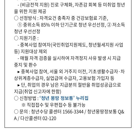
- (비금전적 지원) 진로 구체화, 자존감 회복 등 미취업 청년
을 위한 지원 제공
○ 선정방식 : 자격요건 충족자 중 건강보험료 기준,
➀ 중위소득 85% 이하 단기근로 청년 우선선정, ② 저소득
청년 우선선정
○ 지원기준 :
- 중복사업 참여자(국민취업지원제도, 청년월세지원 사업
등) 지원대상 제외
- 매월 자격 검증을 실시하여 자격정지 사유 발생 시 지급
중지 및 환수
▸ 중복사업 참여, 서울 외 거주지 이전, 기초생활수급자·차
상위계층수급자, 실업급여 수급자, 고용보험 가입자 등
▸ 단, 취업의 경우 남은 지급분의 절반을 취업성공급으로
지급(취업 신고자에 한함)
○ 신청방법 :
‘청년 몽땅 정보통’ 누리집
※ 직접접수 및 우편접수 등 불가능
○ 문의 : 청년수당 콜센터 1566-3344 / 청년몽땅정보통 Q&
A / 다산콜센터 02-120
기