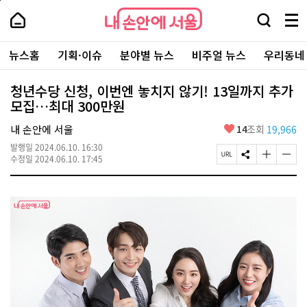
본
페
내
문
이
내
손
검
메
바
지
손
안
색
뉴
로
상
안
주
에
창
전
가
단
에
뉴스홈
기획·이슈
분야별 뉴스
비주얼 뉴스
우리동네
요
서
열
체
기
으
서
서
울
기
보
로
울
비
기
이
-
청년수당 신청, 이번엔 놓치지 않기! 13일까지 추가
스
동
서
모집…최대 300만원
바
울
로
시
가
좋
내 손안에 서울
14
조회
19,966
대
기
아
표
발행일
2024.06.10. 16:30
요
소
페
S
글
글
수정일
2024.06.10. 17:45
통
이
N
자
자
포
지
S
크
크
털
U
공
기
기
R
유
크
작
L
하
게
게
복
기
변
변
사
경
경
하
하
기
기