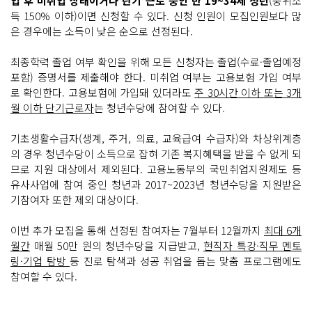
업 후 미취업 상태이거나 단기 근로 중인 만 19~34세 청년
(중위소
득 150% 이하)이면 신청할 수 있다. 신청 인원이 모집인원보다 많
은 경우에는 소득이 낮은 순으로 선정된다.
최종학력 졸업 여부 확인을 위해 모든 신청자는 졸업(수료·졸업예정
포함) 증명서를 제출해야 한다. 미취업 여부는 고용보험 가입 여부
로 확인한다. 고용보험에 가입돼 있더라도
주 30시간 이하 또는 3개
월 이하 단기근로자
는 청년수당에 참여할 수 있다.
기초생활수급자(생계, 주거, 의료, 교육급여 수급자)와 차상위계층
의 경우 청년수당이 소득으로 잡혀 기존 복지혜택을 받을 수 없게 되
므로 지원 대상에서 제외된다. 고용노동부의 국민취업지원제도 등
유사사업에 참여 중인 청년과 2017~2023년 청년수당을 지원받은
기참여자 또한 제외 대상이다.
이번 추가 모집을 통해 선정된 참여자는 7월부터 12월까지
최대 6개
월간
매월 50만 원의 청년수당을 지급받고,
현직자 특강·직무 멘토
링·기업 탐방
등 진로 탐색과 성공 취업을 돕는 맞춤 프로그램에도
참여할 수 있다.