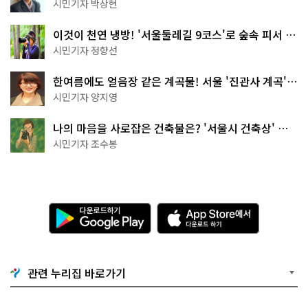
서울둘레길 15코스
시민기자 박상현
이것이 천연 냉방! '서울둘레길 9코스'로 숲속 피서 떠
나볼까
시민기자 정향선
한여름에도 얼음장 같은 계곡물! 서울 '진관사 계곡'이
천국이네~
시민기자 양지영
나의 마음을 사로잡은 건축물은? '서울시 건축상' 수
상작 공개!
시민기자 조수봉
다
A
운
p
로
p
드
S
하
t
기
o
관련 누리집 바로가기
G
r
o
e
o
에