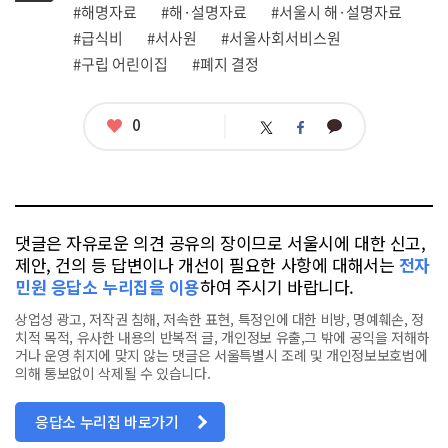
그
관
#해명자료
#해·설명자료
#서울시 해·설명자료
련
#급식비
#서사원
#서울사회서비스원
태
그
#구립 어린이집
#폐지 결정
좋
0
카
트
페
아
카
위
이
요
오
터
스
톡
북
댓글은 자유로운 의견 공유의 장이므로 서울시에 대한 신고,
제안, 건의 등 답변이나 개선이 필요한 사항에 대해서는
전자
민원 응답소 누리집을 이용
하여 주시기 바랍니다.
상업성 광고, 저작권 침해, 저속한 표현, 특정인에 대한 비방, 명예훼손, 정
치적 목적, 유사한 내용의 반복적 글, 개인정보 유출,그 밖에 공익을 저해하
거나 운영 취지에 맞지 않는 댓글은 서울특별시 조례 및 개인정보보호법에
의해 통보없이 삭제될 수 있습니다.
응답소 누리집 바로가기