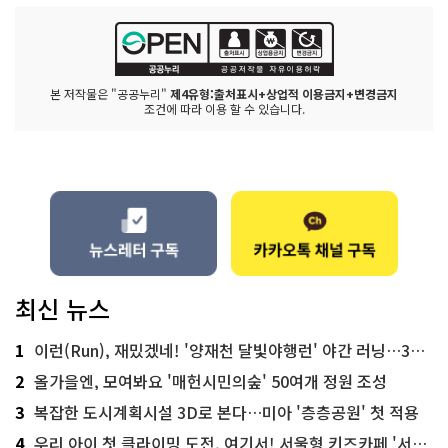
본 저작물은 "공공누리"
제4유형:출처표시+상업적 이용금지+변경금지
조건에 따라 이용 할 수 있습니다.
최신 뉴스
1
이런(Run), 재밌겠네! '양재천 달빛야행런' 야간 러닝…300명 모집
2
올가을엔, 모여봐요 '매헌시민의숲' 50여개 정원 조성
3
복잡한 도시계획시설 3D로 본다…미아 '층층공원' 첫 적용
4
우리 아이 첫 클라이밍 도전, 여기서! 서울형 키즈카페 '서울가족플라자점'