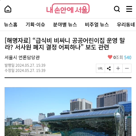
본
페
내
문
이
내
손
검
메
바
지
손
안
색
뉴
로
상
안
주
에
창
전
가
단
에
뉴스홈
기획·이슈
분야별 뉴스
비주얼 뉴스
우리동네
요
서
열
체
기
으
서
서
울
기
보
로
울
비
기
이
-
[해명자료] “급식비 비싸니 공공어린이집 운영 말
스
동
서
라? 서사원 폐지 결정 어찌하나” 보도 관련
바
울
로
시
가
좋
서울시 언론담당관
0
조회
540
대
기
아
표
발행일
2024.05.27. 15:39
요
소
페
S
글
글
수정일
2024.05.27. 15:39
통
이
N
자
자
포
지
S
크
크
털
U
공
기
기
R
유
크
작
L
하
게
게
복
기
변
변
사
경
경
하
하
기
기