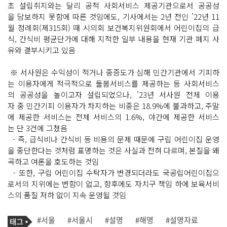
초 설립취지와는 달리 공적 사회서비스 제공기관으로서 공공성
을 담보하지 못함에 따른 것임에도, 기사에서는 2년 전인 ’22년 11
월 정례회(제315회) 때 시의회 보건복지위원회에서 어린이집의 급
식, 간식비 평균단가에 대해 지적한 일부 내용을 현재 기관 폐지 사
유와 결부시키고 있음
※ 서사원은 수익성이 적거나 중증도가 심해 민간기관에서 기피하
는 이용자에게 적극적으로 돌봄서비스를 제공하는 등 사회서비스
의 공공성을 높이고자 설립되었으나, ’23년 서사원 전체 이용
자 중 민간기피 이용자가 차지하는 비중은 18.9%에 불과하고, 주말
에 제공한 서비스는 전체 서비스의 1.6%, 야간에 제공한 서비스
는 단 3건에 그쳤음
- 즉, 급식비나 간식비 등 비용의 문제 때문에 구립 어린이집 운영
을 중단한다는 것처럼 표명하는 것은 사실과 전혀 다르며, 본질을 왜
곡하고 여론을 호도하는 것임
- 또한, 구립 어린이집 수탁자가 변경되더라도 국공립어린이집으
로서의 지위에는 변함이 없고, 향후에도 자치구 책임 하에 보육서비
스의 품질 저하 없이 지속 운영될 것임
기
태
#서울
#서울시
#설명
#해명
#설명자료
사