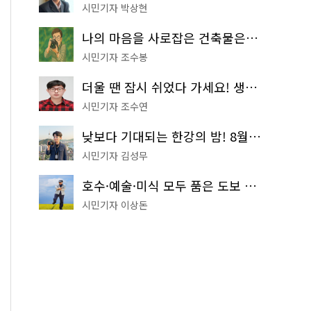
시민기자 박상현
나의 마음을 사로잡은 건축물은? '서울시 건축상' 수상작 공개!
시민기자 조수봉
더울 땐 잠시 쉬었다 가세요! 생수 냉장고부터 해피소·무더위쉼터까지
시민기자 조수연
낮보다 기대되는 한강의 밤! 8월 한정 무료 '한강 밤핑' 예약은?
시민기자 김성무
호수·예술·미식 모두 품은 도보 코스! 서울식물원~LG아트센터~마곡테라스거리
시민기자 이상돈