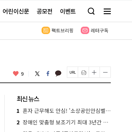
어린이신문
공모전
이벤트
검
메
색
뉴
창
전
열
체
팩트브리핑
레터구독
기
보
기
카
좋
트
페
9
페
인
글
글
카
위
이
아
이
쇄
자
자
오
터
스
요
지
하
크
크
톡
북
U
기
기
기
R
새
크
작
L
창
게
게
최신 뉴스
복
열
변
변
사
림
경
경
하
하
1
혼자 근무해도 안심! '소상공인안심벨' 신청하세요
기
기
2
장애인 맞춤형 보조기기 최대 3년간 무상 대여…삶의 질 높인다