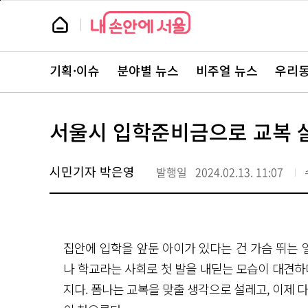
본
페
문
이
뉴
바
지
스
로
상
룸
가
단
뉴
기
으
스
로
기획·이슈
분야별 뉴스
비주얼 뉴스
우리동
주
이
요
동
서
비
스
서울시 입학준비금으로 교복 살
바
로
가
기
시민기자 박은영
발행일
2024.02.13. 11:07
집안에 입학을 앞둔 아이가 있다는 건 가슴 뛰는 
나 학교라는 사회로 첫 발을 내딛는 모습이 대견하
지다. 폼나는 교복을 맞출 생각으로 설레고, 이제 