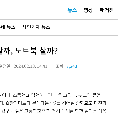
주
뉴스
영상
매거진
요
서
비
스
바
네 뉴스
시민기자 뉴스
로
가
기"
까, 노트북 살까?
수정일
2024.02.13. 14:41
조회
7,243
일이다. 초등학교 입학이라면 더욱 그렇다. 부모의 품을 떠
다. 호환마마보다 무섭다는 중2를 겪어낼 중학교도 마찬가
다 컸구나 싶은 고등학교 입학 역시 미래를 향한 남다른 마음