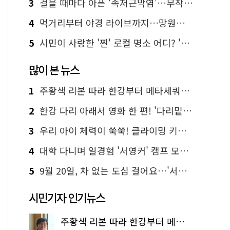
3
걸을 때마다 아픈 '족저근막염'…무작정 참지 말고 '이것' 해보세요!
4
먹거리부터 야경 라이브까지…망원한강공원 알짜 코스
5
시민이 사랑한 '찐' 로컬 명소 어디? '서울에디션25' 추천 코스
많이 본 뉴스
1
주황색 리본 따라 한강부터 메타세쿼이아 숲길까지…서울둘레길 15코스
2
한강 다리 아래서 영화 한 편! '다리밑 영화관' 무료 상영
3
우리 아이 체력이 쑥쑥! 클라이밍 키즈카페·어린이 체력장
4
대학 다니며 일경험 '서영커' 캠프 모집…전액 무료
5
9월 20일, 차 없는 도심 걸어요…'서울 걷자 페스티벌' 선착순 5천명
시민기자 인기뉴스
주황색 리본 따라 한강부터 메타세쿼이아 숲길까지…서울둘레길 15코스