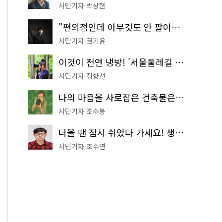
시민기자 박상현
"편의점인데 아무것도 안 팔아요" 서울에서 가장 특별한 편의점의 정체
시민기자 권기윤
이것이 천연 냉방! '서울둘레길 9코스'로 숲속 피서 떠나볼까
시민기자 정향선
나의 마음을 사로잡은 건축물은? '서울시 건축상' 수상작 공개!
시민기자 조수봉
더울 땐 잠시 쉬었다 가세요! 생수 냉장고부터 해피소·무더위쉼터까지
시민기자 조수연