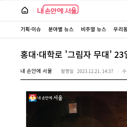
본
페
문
이
뉴
바
지
스
로
상
룸
가
단
뉴
기
으
스
로
기획·이슈
분야별 뉴스
비주얼 뉴스
우리동
주
이
요
동
서
비
스
홍대·대학로 '그림자 무대' 2
바
로
가
기
내 손안에 서울
발행일
2023.12.21. 14:37
수