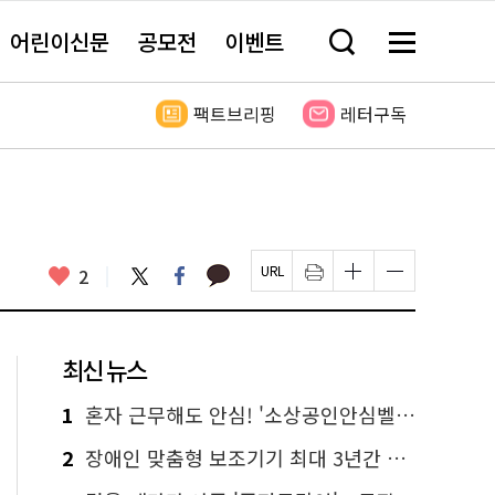
어린이신문
공모전
이벤트
검
메
색
뉴
창
전
열
체
팩트브리핑
레터구독
기
보
기
카
좋
트
페
2
페
인
글
글
카
위
이
아
이
쇄
자
자
오
터
스
요
지
하
크
크
톡
북
U
기
기
기
R
새
크
작
L
창
게
게
최신 뉴스
복
열
변
변
사
림
경
경
하
하
1
혼자 근무해도 안심! '소상공인안심벨' 신청하세요
기
기
2
장애인 맞춤형 보조기기 최대 3년간 무상 대여…삶의 질 높인다