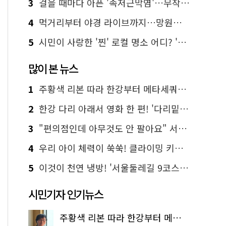
3
걸을 때마다 아픈 '족저근막염'…무작정 참지 말고 '이것' 해보세요!
4
먹거리부터 야경 라이브까지…망원한강공원 알짜 코스
5
시민이 사랑한 '찐' 로컬 명소 어디? '서울에디션25' 추천 코스
많이 본 뉴스
1
주황색 리본 따라 한강부터 메타세쿼이아 숲길까지…서울둘레길 15코스
2
한강 다리 아래서 영화 한 편! '다리밑 영화관' 무료 상영
3
"편의점인데 아무것도 안 팔아요" 서울에서 가장 특별한 편의점의 정체
4
우리 아이 체력이 쑥쑥! 클라이밍 키즈카페·어린이 체력장
5
이것이 천연 냉방! '서울둘레길 9코스'로 숲속 피서 떠나볼까
시민기자 인기뉴스
주황색 리본 따라 한강부터 메타세쿼이아 숲길까지…서울둘레길 15코스