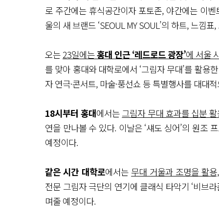
로 주간에는 휴식공간이자 포토존, 야간에는 이벤트
울의 새 브랜드 ‘SEOUL MY SOUL’의 하트, 느
오는
23일에는
홍대 인근 ‘레드로드 광장’
에 서울 
를 맞아 홍대와 대학로에서 ‘그림자 무대’를 활용한 시
자 연극·콘서트, 마술·풍선쇼 등 특별행사를 대대적
18시부터 홍대
에서는
그림자 무대 효과를 십분 
연을 만나볼 수 있다. 이날은 ‘섀도 싱어’의 원조 
예정이다.
같은 시간 대학로
에서는
무대 거울과 조명을 활용
전문 그림자 극단의 연기에 클래식 타악기 ‘비브라
며줄 예정이다.