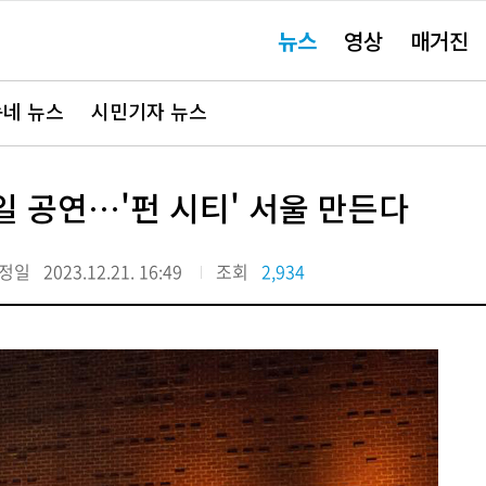
주
뉴스
영상
매거진
요
서
비
스
바
네 뉴스
시민기자 뉴스
로
가
기"
3일 공연…'펀 시티' 서울 만든다
정일
2023.12.21. 16:49
조회
2,934