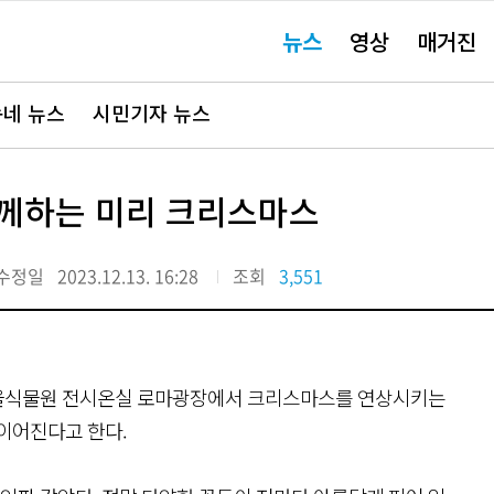
주
뉴스
영상
매거진
요
서
비
스
바
네 뉴스
시민기자 뉴스
로
가
기"
함께하는 미리 크리스마스
수정일
2023.12.13. 16:28
조회
3,551
서울식물원 전시온실 로마광장에서 크리스마스를 연상시키는
이어진다고 한다.