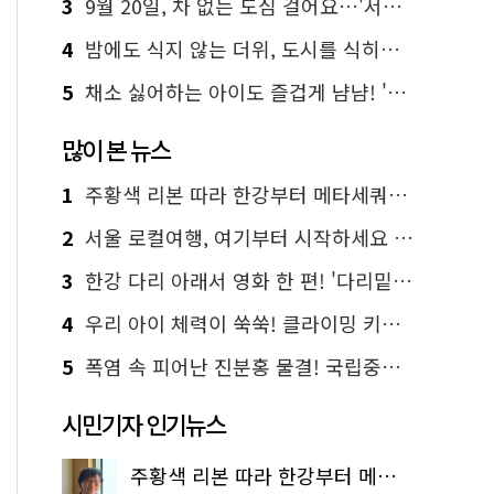
3
9월 20일, 차 없는 도심 걸어요…'서울 걷자 페스티벌' 선착순 5천명
4
밤에도 식지 않는 더위, 도시를 식히는 시원한 해법은?
5
채소 싫어하는 아이도 즐겁게 냠냠! '찾아가는 서울시 식생활 교육' 현장
많이 본 뉴스
1
주황색 리본 따라 한강부터 메타세쿼이아 숲길까지…서울둘레길 15코스
2
서울 로컬여행, 여기부터 시작하세요 '서울에디션25'
3
한강 다리 아래서 영화 한 편! '다리밑 영화관' 무료 상영
4
우리 아이 체력이 쑥쑥! 클라이밍 키즈카페·어린이 체력장
5
폭염 속 피어난 진분홍 물결! 국립중앙박물관 배롱나무 명소
시민기자 인기뉴스
주황색 리본 따라 한강부터 메타세쿼이아 숲길까지…서울둘레길 15코스