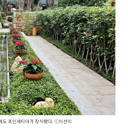
에도 포인세티아가 장식됐다. ⓒ이선미