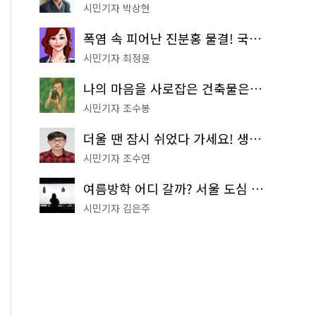
시민기자 박상현
폭염 속 피어난 진분홍 물결! 국립중앙박물관 배롱나무 명소
시민기자 최정윤
나의 마음을 사로잡은 건축물은? '서울시 건축상' 수상작 공개!
시민기자 조수봉
더울 땐 잠시 쉬었다 가세요! 생수 냉장고부터 해피소·무더위쉼터까지
시민기자 조수연
여름방학 어디 갈까? 서울 도심 무료 실내 여행 코스 추천
시민기자 김은주