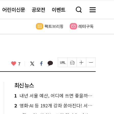
어린이신문
공모전
이벤트
검
메
색
뉴
창
전
열
체
팩트브리핑
레터구독
기
보
기
카
좋
트
페
7
페
인
글
글
카
위
이
아
이
쇄
자
자
오
터
스
요
지
하
크
크
톡
북
U
기
기
기
R
새
크
작
L
창
게
게
최신 뉴스
복
열
변
변
사
림
경
경
하
하
1
내년 서울 예산, 어디에 쓰면 좋을까요? 온라인 투표
기
기
2
영화·AI 등 192개 강좌 쏟아진다! 서울시민대학 선착순 신청