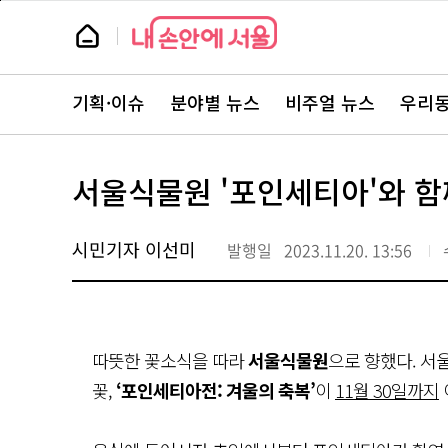
본
페
문
이
뉴
바
지
스
로
상
룸
가
단
뉴
기
으
스
로
기획·이슈
분야별 뉴스
비주얼 뉴스
우리동
주
이
요
동
서
비
스
서울식물원 '포인세티아'와 
바
로
가
기
시민기자 이선미
발행일
2023.11.20. 13:56
따뜻한 꽃소식을 따라
서울식물원
으로 향했다. 
꽃,
‘포인세티아전: 겨울의 축복’
이
11월 30일까지