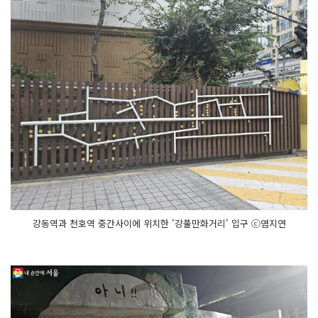
강동역과 천호역 중간사이에 위치한 '강풀만화거리' 입구 ⓒ염지연