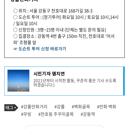
○ 위치 : 서울 강동구 천호대로 168가길 38-3
○ 도슨트 투어 : (정기투어) 화요일 10시 / 토요일 10시,14시
/ 일요일 10시
○ 신청인원 : 3명~15명 이내 (단체는 별도 문의 필요)
○ 집결장소 : 강동역 4번 출구 150m 직진, 천호대로 '어서
와' 조형물 앞
☞
도슨트 투어 신청 바로가기
기
시민기자 염지연
사
2021년부터 시작한 활동, 꾸준히 좋은 기사 쓰도록
작
하겠습니다:)
성
자
프
로
기
필
태
#강풀만화거리
#강풀
#벽화골목
#만화 벽화
사
그
관
#무빙
#천호동 주꾸미골목
#강동역
련
태
그