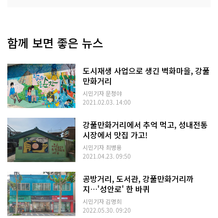
함께 보면 좋은 뉴스
도시재생 사업으로 생긴 벽화마을, 강풀
만화거리
시민기자 문청야
2021.02.03. 14:00
강풀만화거리에서 추억 먹고, 성내전통
시장에서 맛집 가고!
시민기자 최병용
2021.04.23. 09:50
공방거리, 도서관, 강풀만화거리까
지…'성안로' 한 바퀴
시민기자 김명희
2022.05.30. 09:20