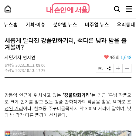
본
페
내
문
이
내
손
검
메
바
지
손
안
색
뉴
로
상
안
주
에
창
전
가
단
에
뉴스홈
기획·이슈
분야별 뉴스
비주얼 뉴스
우리동네
요
서
열
체
기
으
서
서
울
기
보
로
울
비
기
이
-
새롭게 달라진 강풀만화거리, 색다른 낮과 밤을 즐
스
동
서
겨볼까?
바
울
로
시
가
좋
시민기자 염지연
4
조회
1,648
대
기
아
표
발행일
2023.10.13. 09:00
요
소
페
S
글
글
수정일
2023.10.13. 17:29
통
이
N
자
자
포
지
S
크
크
털
U
공
기
기
R
유
크
작
강동역 인근에 위치하고 있는
'강풀만화거리'
는 최근 '무빙'작품으
L
하
게
게
복
기
변
변
로 크게 인기를 얻고 있는
강풀 만화작가의 작품을 활용, 벽화로 조
사
경
경
성된 거리
이다. 천호동 주꾸미골목까지 약 300M 거리에 달하며, 낮
하
하
과 밤 각각 다른 풍경이 선사한다.
기
기