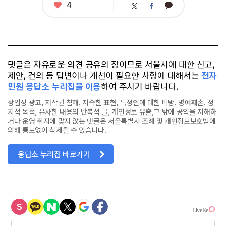
좋
4
카
트
페
아
카
위
이
요
오
터
스
톡
북
댓글은 자유로운 의견 공유의 장이므로 서울시에 대한 신고,
제안, 건의 등 답변이나 개선이 필요한 사항에 대해서는
전자
민원 응답소 누리집을 이용
하여 주시기 바랍니다.
상업성 광고, 저작권 침해, 저속한 표현, 특정인에 대한 비방, 명예훼손, 정
치적 목적, 유사한 내용의 반복적 글, 개인정보 유출,그 밖에 공익을 저해하
거나 운영 취지에 맞지 않는 댓글은 서울특별시 조례 및 개인정보보호법에
의해 통보없이 삭제될 수 있습니다.
응답소 누리집 바로가기