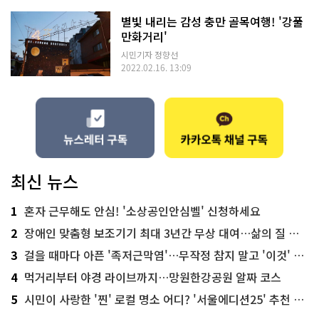
별빛 내리는 감성 충만 골목여행! '강풀
만화거리'
시민기자 정향선
2022.02.16. 13:09
최신 뉴스
1
혼자 근무해도 안심! '소상공인안심벨' 신청하세요
2
장애인 맞춤형 보조기기 최대 3년간 무상 대여…삶의 질 높인다
3
걸을 때마다 아픈 '족저근막염'…무작정 참지 말고 '이것' 해보세요!
4
먹거리부터 야경 라이브까지…망원한강공원 알짜 코스
5
시민이 사랑한 '찐' 로컬 명소 어디? '서울에디션25' 추천 코스