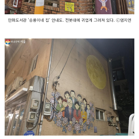
만화도서관 '승룡이네 집' 안내도. 전봇대에 귀엽게 그려져 있다. ⓒ염지연