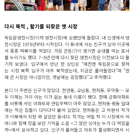
다시 북적 , 활기를 되찾은 옛 시장
독립문영천시장(이하 영천시장)에 오랜만에 들렀다. 내 인생에서 영
천시장은 1978년부터 시작된다. 이 동네에 사는 친구가 있어 이곳에
서 종종 떡볶이를 먹었다. 가끔 큰돈(?)이 생기면 순대를 먹는 호사
를 누리기도 했다. 7~8년 만에 다시 찾은 영천시장은 이전보다 더 활
기차 보였다. 입구에서 만난 한 상인은 “예전엔 독립문으로 향하
는 시장 북쪽 입구가 아주 북적였는데, 지금은 줄어들었다”며 “원
래 큰 시장은 아니었지만, 옛날에는 굉장했다”고 추억했다.
본디 이 주변은 인구가 많았다. 천연동, 교남동, 현저동, 무악동… 모
두 이제는 거의 아는 이가 없는 동네 이름이 됐다. 한때 금화아파트
를 비롯해 서민 아파트와 연립주택이 아주 많았고, 현저동·평동 일대
에는 작은 집들이 다닥다닥 붙어 있었다. 현저동은 고 박완서 작가
가 이북에서 피란 와 살았던 동네다. 작가는 어릴 적 이 시장에서 어
머니와 함께 장을 보던 기억을 소설 <그 많던 싱아는 누가 다 먹었을
까>에서 묘사하고 있다. 인구가 줄어들고 마트가 활성화되면서 시