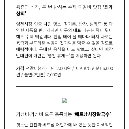
육즙과 식감, 두 번 반하는 수제 떡갈비 맛집
‘최가
상회’
영천시장 인증 사진 명소. 참기름, 반찬, 샐러드 등 다
양한 제품을 판매하지만 이곳의 대표 메뉴는 뭐니 뭐니
해도 수제 떡갈비다. 한입 베어 물 때마다 터져 나오는
육즙과 부드러운 식감이 젓가락을 멈출 수 없을 정도로
매력적이다. 구매한 음식을 바로 맛보고 싶다면 매장
반대편에 마련된 ‘영천 휴게소’를 이용하면 된다.
가격
떡갈비(4개) 1만 2,000원 / 비빔밥(2인분) 6,000
원 / 쫄면(2인분) 7,000원
가성비·가심비 모두 충족하는
‘베트남시장쌀국수’
샛노란 간판과 베트남 어딘가에 와 있는 듯한 이색적인