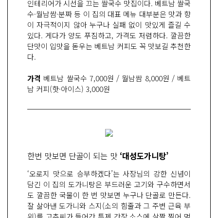
인테리어가 시선을 끄는 쌀국수 맛집이다. 베트남 쌀국
수·월남쌈·분짜 등 이 집의 대표 메뉴 대부분은 맛과 향
이 자극적이지 않아 누구나 실패 없이 맛있게 즐길 수
있다. 게다가 양도 푸짐하고, 가격도 저렴하다. 깔끔한
단맛이 입맛을 돋우는 베트남 커피도 꼭 맛보길 추천한
다.
가격
베트남 쌀국수 7,000원 / 월남쌈 8,000원 / 베트
남 커피(핫·아이스) 3,000원
한번 맛보면 단골이 되는 맛
‘대성도가니탕’
‘오로지 맛으로 승부하겠다’는 사장님의 강한 신념이
담긴 이 집의 도가니탕은 부드러운 고기와 구수하면서
도 깔끔한 국물이 한 번 맛보면 누구나 단골로 만든다.
잘 삶아낸 도가니와 스지(소의 힘줄과 그 주변 근육 부
위)를 고추씨가 들어간 특제 간장 소스에 살짝 찍어 먹