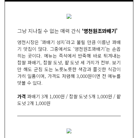
그냥 지나칠 수 없는 매력 간식
‘영천원조꽈배기’
영천시장은 ‘꽈배기 성지’라고 불릴 만큼 이름난 꽈배
기 맛집이 많다. 그중에서도 ‘영천원조꽈배기’는 손꼽
히는 곳이다. 메뉴는 즉석에서 반죽해 바로 튀겨내는
찹쌀 꽈배기, 찹쌀 도넛, 팥 도넛 세 가지가 전부. 보기
만 해도 군침 도는 노릇노릇한 색감과 쫄깃한 식감이
가히 일품이며, 가격도 저렴해 3,000원이면 전 메뉴를
맛볼 수 있다.
가격
꽈배기 3개 1,000원 / 찹쌀 도넛 5개 1,000원 / 팥
도넛 2개 1,000원