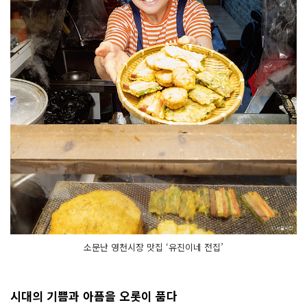
소문난 영천시장 맛집 ‘유진이네 전집’
시대의 기쁨과 아픔을 오롯이 품다