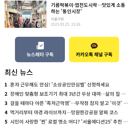
기름떡볶이·엽전도시락…맛있게 소통
하는 '통인시장'
서울사랑
2023.05.25. 15:26
최신 뉴스
1
혼자 근무해도 안심! '소상공인안심벨' 신청하세요
2
장애인 맞춤형 보조기기 최대 3년간 무상 대여…삶의 질 높인다
3
걸을 때마다 아픈 '족저근막염'…무작정 참지 말고 '이것' 해보세요!
4
먹거리부터 야경 라이브까지…망원한강공원 알짜 코스
5
시민이 사랑한 '찐' 로컬 명소 어디? '서울에디션25' 추천 코스