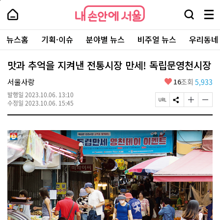
본
페
내
문
이
내
손
검
메
바
지
손
안
색
뉴
로
상
안
주
에
창
전
가
단
에
뉴스홈
기획·이슈
분야별 뉴스
비주얼 뉴스
우리동네
요
서
열
체
기
으
서
서
울
기
보
로
울
비
기
이
-
맛과 추억을 지켜낸 전통시장 만세! 독립문영천시장
스
동
서
바
울
좋
서울사랑
16
조회
5,933
로
시
아
가
대
발행일
2023.10.06. 13:10
요
기
페
S
글
글
표
수정일
2023.10.06. 15:45
이
N
자
자
소
지
S
크
크
통
U
공
기
기
포
R
유
크
작
털
L
하
게
게
복
기
변
변
사
경
경
하
하
기
기