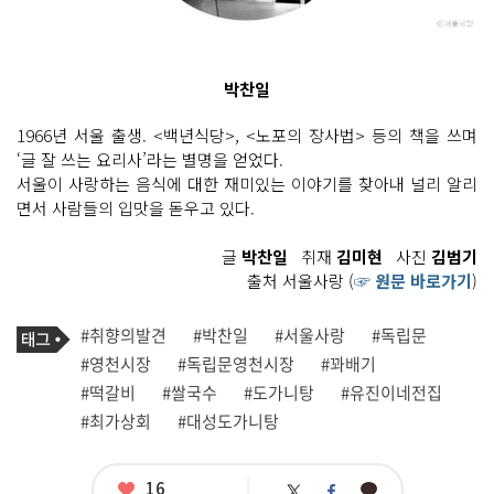
박찬일
1966년 서울 출생. <백년식당>, <노포의 장사법> 등의 책을 쓰며
‘글 잘 쓰는 요리사’라는 별명을 얻었다.
서울이 사랑하는 음식에 대한 재미있는 이야기를 찾아내 널리 알리
면서 사람들의 입맛을 돋우고 있다.
글
박찬일
취재
김미현
사진
김범기
출처 서울사랑 (
☞ 원문 바로가기
)
기
태
#취향의발견
#박찬일
#서울사랑
#독립문
사
그
관
#영천시장
#독립문영천시장
#꽈배기
련
#떡갈비
#쌀국수
#도가니탕
#유진이네전집
태
그
#최가상회
#대성도가니탕
좋
16
카
트
페