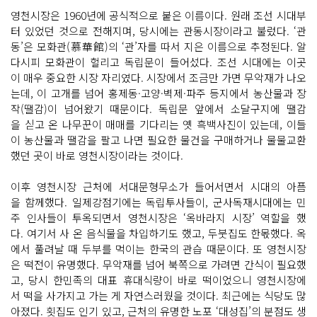
영천시장은 1960년에 공식적으로 붙은 이름이다. 원래 조선 시대부
터 있었던 것으로 전해지며, 당시에는 관동시장이라고 불렀다. ‘관
동’은 모화관(慕華館)의 ‘관’자를 따서 지은 이름으로 추정된다. 알
다시피 모화관이 헐리고 독립문이 들어섰다. 조선 시대에는 이곳
이 매우 중요한 시장 자리였다. 시장에서 조금만 가면 무악재가 나오
는데, 이 고개를 넘어 홍제동·고양·벽제·파주 등지에서 농산물과 장
작(땔감)이 넘어왔기 때문이다. 독립문 앞에서 소달구지에 땔감
을 싣고 온 나무꾼이 매매를 기다리는 옛 흑백사진이 있는데, 이들
이 농산물과 땔감을 팔고 나면 필요한 물건을 구매하거나 물물교환
했던 곳이 바로 영천시장이라는 것이다.
이후 영천시장 근처에 서대문형무소가 들어서면서 시대의 아픔
을 함께했다. 일제강점기에는 독립투사들이, 군사독재시대에는 민
주 인사들이 투옥되면서 영천시장은 ‘옥바라지 시장’ 역할을 했
다. 여기서 사 온 음식물을 차입하기도 했고, 두붓집도 한몫했다. 옥
에서 풀려날 때 두부를 먹이는 한국의 관습 때문이다. 또 영천시장
은 떡전이 유명했다. 무악재를 넘어 북쪽으로 가려면 간식이 필요했
고, 당시 한민족의 대표 휴대식량이 바로 떡이었으니 영천시장에
서 떡을 사가지고 가는 게 자연스러웠을 것이다. 최근에는 식당도 많
아졌다. 횟집도 인기 있고, 근처의 유명한 노포 ‘대성집’의 분점도 생