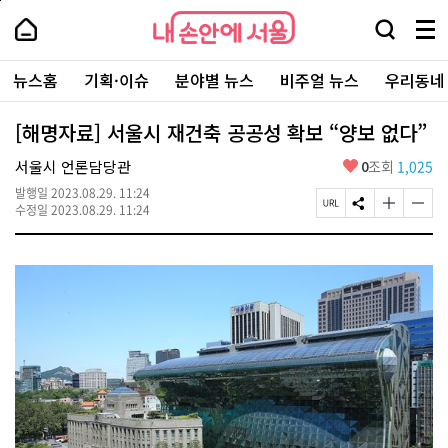
본
페
내
문
이
내
손
검
메
바
지
손
안
색
뉴
로
상
안
주
에
창
전
가
단
에
뉴스홈
기획·이슈
분야별 뉴스
비주얼 뉴스
우리동네
요
서
열
체
기
으
서
서
울
기
보
로
울
비
기
이
-
[해명자료] 서울시 재건축 공공성 확보 “양보 없다”
스
동
서
바
울
좋
서울시 언론담당관
0
조회
1,025
로
시
아
가
대
발행일
2023.08.29. 11:24
요
기
페
S
글
글
표
수정일
2023.08.29. 11:24
이
N
자
자
소
지
S
크
크
통
U
공
기
기
포
R
유
크
작
털
L
하
게
게
복
기
변
변
사
경
경
하
하
기
기