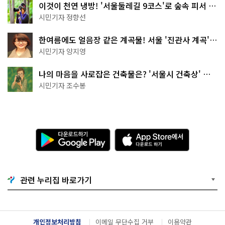
이것이 천연 냉방! '서울둘레길 9코스'로 숲속 피서 떠
나볼까
시민기자 정향선
한여름에도 얼음장 같은 계곡물! 서울 '진관사 계곡'이
천국이네~
시민기자 양지영
나의 마음을 사로잡은 건축물은? '서울시 건축상' 수
상작 공개!
시민기자 조수봉
다
A
운
p
로
p
드
S
하
t
기
o
관련 누리집 바로가기
G
r
o
e
o
에
g
서
l
다
개인정보처리방침
이메일 무단수집 거부
이용약관