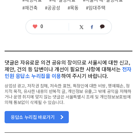
련
#재건축
#공공성
#목동
#임대주택
태
그
좋
0
카
트
페
아
카
위
이
요
오
터
스
톡
북
댓글은 자유로운 의견 공유의 장이므로 서울시에 대한 신고,
제안, 건의 등 답변이나 개선이 필요한 사항에 대해서는
전자
민원 응답소 누리집을 이용
하여 주시기 바랍니다.
상업성 광고, 저작권 침해, 저속한 표현, 특정인에 대한 비방, 명예훼손, 정
치적 목적, 유사한 내용의 반복적 글, 개인정보 유출,그 밖에 공익을 저해하
거나 운영 취지에 맞지 않는 댓글은 서울특별시 조례 및 개인정보보호법에
의해 통보없이 삭제될 수 있습니다.
응답소 누리집 바로가기