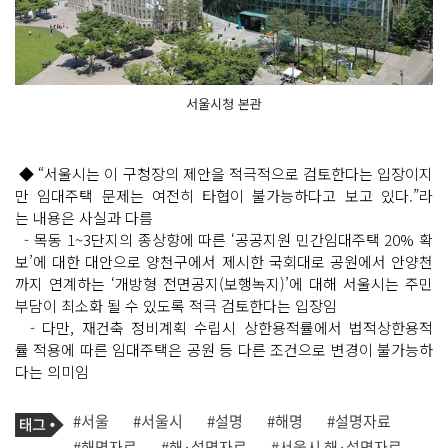
서울시청 본관
◆ “서울시는 이 구청장의 제안을 적극적으로 검토한다는 입장이지
만 임대주택 문제는 여전히 타협이 불가능하다고 보고 있다.”라
는 내용은 사실과 다름
- 목동 1~3단지의 종상향에 따른 ‘공공지원 민간임대주택 20% 확
보’에 대한 대안으로 양천구에서 제시한 국회대로 공원에서 안양천
까지 연계하는 ‘개방형 전면공지(보행녹지)’에 대해 서울시는 주민
부담이 최소화 될 수 있도록 적극 검토한다는 입장임
- 다만, 재건축 정비계획 수립시 상한용적률에서 법적상한용적
률 적용에 따른 임대주택은 공원 등 다른 조건으로 변경이 불가능하
다는 의미임
기
태
#서울
#서울시
#설명
#해명
#설명자료
사
그
관
#해명자료
#해·설명자료
#서울시 해·설명자료