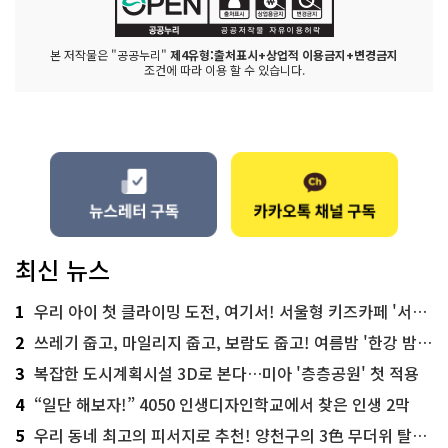
본 저작물은 "공공누리"
제4유형:출처표시+상업적 이용금지+변경금지
조건에 따라 이용 할 수 있습니다.
최신 뉴스
1
우리 아이 첫 클라이밍 도전, 여기서! 서울형 키즈카페 '서울가족플라자점'
2
쓰레기 줍고, 마일리지 줍고, 보람도 줍고! 여름밤 '한강 밤마실 줍깅'
3
복잡한 도시계획시설 3D로 본다…미아 '층층공원' 첫 적용
4
“일단 해보자!” 4050 인생디자인학교에서 찾은 인생 2막
5
우리 동네 최고의 피서지로 추천! 양천구의 3色 무더위 탈출 명소