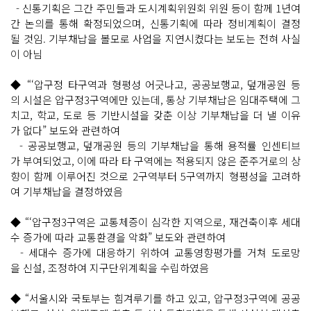
- 신통기획은 그간 주민들과 도시계획위원회 위원 등이 함께 1년여
간 논의를 통해 확정되었으며, 신통기획에 따라 정비계획이 결정
될 것임. 기부채납을 볼모로 사업을 지연시켰다는 보도는 전혀 사실
이 아님
◆ “‘압구정 타구역과 형평성 어긋나고, 공공보행교, 덮개공원 등
의 시설은 압구정3구역에만 있는데, 통상 기부채납은 임대주택에 그
치고, 학교, 도로 등 기반시설을 갖춘 이상 기부채납을 더 낼 이유
가 없다” 보도와 관련하여
- 공공보행교, 덮개공원 등의 기부채납을 통해 용적률 인센티브
가 부여되었고, 이에 따라 타 구역에는 적용되지 않은 준주거로의 상
향이 함께 이루어진 것으로 2구역부터 5구역까지 형평성을 고려하
여 기부채납을 결정하였음
◆ “‘압구정3구역은 교통체증이 심각한 지역으로, 재건축이후 세대
수 증가에 따라 교통환경을 악화” 보도와 관련하여
- 세대수 증가에 대응하기 위하여 교통영향평가를 거쳐 도로망
을 신설, 조정하여 지구단위계획을 수립하였음
◆ “서울시와 국토부는 힘겨루기를 하고 있고, 압구정3구역에 공공