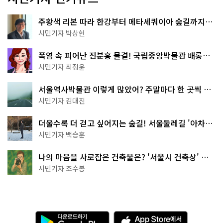
주황색 리본 따라 한강부터 메타세쿼이아 숲길까지…
서울둘레길 15코스
시민기자 박상현
폭염 속 피어난 진분홍 물결! 국립중앙박물관 배롱나
무 명소
시민기자 최정윤
서울역사박물관 이렇게 많았어? 주말마다 한 곳씩 떠
나는 역사 산책
시민기자 김대진
더울수록 더 걷고 싶어지는 숲길! 서울둘레길 '아차산
코스'
시민기자 백승훈
나의 마음을 사로잡은 건축물은? '서울시 건축상' 수
상작 공개!
시민기자 조수봉
다
A
운
p