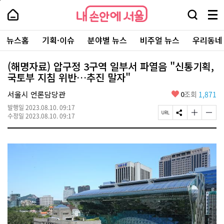
본
페
내
문
이
내
손
검
메
바
지
손
안
색
뉴
로
상
안
주
에
창
전
가
단
에
뉴스홈
기획·이슈
분야별 뉴스
비주얼 뉴스
우리동네
요
서
열
체
기
으
서
서
울
기
보
로
울
비
기
이
-
(해명자료) 압구정 3구역 일부서 파열음 "신통기획,
스
동
서
국토부 지침 위반…추진 말자"
바
울
로
시
가
좋
서울시 언론담당관
0
조회
1,871
대
기
아
표
발행일
2023.08.10. 09:17
요
소
페
S
글
글
수정일
2023.08.10. 09:17
통
이
N
자
자
포
지
S
크
크
털
U
공
기
기
R
유
크
작
L
하
게
게
복
기
변
변
사
경
경
하
하
기
기