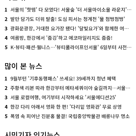
1
서울의 '핫템' 다 모였다! 서울숲 '더 서울마이소울 라운지' 오픈
2
발만 담가도 더위 탈출! 도심 피서는 청계천 '물 첨벙첨벙'
3
광화문광장, 거대한 요가장 됐다! '달빛요가'와 함께한 여름밤 힐링
4
여름밤, 한강에서 '줍깅'하고 에코마일리지도 줍줍!
5
K-뷰티·패션·웰니스…'뷰티풀라이프인서울' 6일부터 사전 예약
많이 본 뉴스
1
9월부턴 '기후동행패스' 쓰세요! 39세까지 청년 혜택
2
주황색 리본 따라 한강부터 메타세쿼이아 숲길까지…서울둘레길 15코스
3
서울 로컬여행, 여기부터 시작하세요 '서울에디션25'
4
한강 다리 아래서 영화 한 편! '다리밑 영화관' 무료 상영
5
폭염 속 피어난 진분홍 물결! 국립중앙박물관 배롱나무 명소
시민기자 인기뉴스