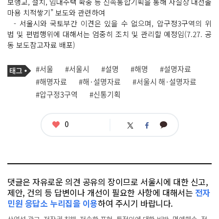
보행교, 설치, 임대주택 확충 등 신속통합기획을 통해 사실상 대선출
마용 치적쌓기” 보도와 관련하여
- 서울시와 국토부간 이견은 있을 수 없으며, 압구정3구역의 위
법 및 편법행위에 대해서는 엄중히 조치 및 관리할 예정임(7.27. 공
동 보도참고자료 배포)
기
태
#서울
#서울시
#설명
#해명
#설명자료
사
그
관
#해명자료
#해·설명자료
#서울시 해·설명자료
련
#압구정3구역
#신통기획
태
그
좋
0
카
트
페
아
카
위
이
요
오
터
스
톡
북
댓글은 자유로운 의견 공유의 장이므로 서울시에 대한 신고,
제안, 건의 등 답변이나 개선이 필요한 사항에 대해서는
전자
민원 응답소 누리집을 이용
하여 주시기 바랍니다.