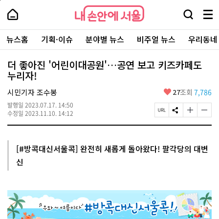
본
페
내
문
이
내
손
검
메
바
지
손
안
색
뉴
로
상
안
주
에
창
전
가
단
에
뉴스홈
기획·이슈
분야별 뉴스
비주얼 뉴스
우리동네
요
서
열
체
기
으
서
서
울
기
보
로
울
비
기
이
-
더 좋아진 '어린이대공원'…공연 보고 키즈카페도
스
동
서
누리자!
바
울
로
시
가
좋
시민기자 조수봉
27
조회
7,786
대
기
아
표
발행일
2023.07.17. 14:50
요
소
페
S
글
글
수정일
2023.11.10. 14:12
통
이
N
자
자
포
지
S
크
크
털
U
공
기
기
R
유
크
작
[#방콕대신서울콕] 완전히 새롭게 돌아왔다! 팔각당의 대변
L
하
게
게
신
복
기
변
변
사
경
경
하
하
기
기