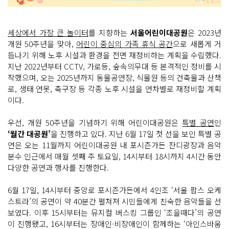
세상에서 가장 큰 놀이터
를 지향하는
서울어린이대공원
은 2023년
개원 50주년을 맞아,
어린이 중심의 가족 휴식 공간
으로 새롭게 거
듭나기 위해 노후 시설과 환경을 전면 재정비하는 계획을 수립했다.
지난 2022년부터 CCTV, 가로등, 숲속의무대 등 본격적인 정비를 시
작했으며, 오는 2025년까지 동물공연장, 식물원 등의 건축물과 산책
로, 생태 연못, 축구장 등 각종 노후 시설을 연차별로 재정비할 계획
이다.
우선, 개원 50주년을 기념하기 위해 어린이대공원은
특별 공연
인
‘월간 대공원’
을 진행하고 있다. 지난 6월 17일 첫 선을 보인 특별 공
연은 오는 11월까지 어린이대공원 내 포시즌가든 잔디광장과 음악
분수 인근에서 매월 셋째 주 토요일, 14시부터 18시까지 4시간 동안
다양한 공연과 행사를 진행한다.
6월 17일, 14시부터 중앙로 포시즌가든에서 4인조 ‘서울 팝스 오케
스트라’의 공연이 약 40분간 펼쳐져 시민들에게 친숙한 음악들을 선
보였다. 이후 15시부터는 뮤지컬 버스킹 그룹인 ‘조을때다’의 공연
이 진행됐고, 16시부터는 장애인·비장애인이 함께하는 ‘아인스바움