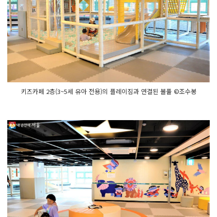
키즈카페 2층(3~5세 유아 전용)의 플레이짐과 연결된 볼풀 ©조수봉