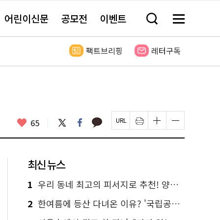
어린이신문
공모전
이벤트
검
메
색
뉴
창
전
열
체
팩트브리핑
레터구독
기
보
기
카
좋
트
페
65
페
인
글
글
카
위
이
아
이
쇄
자
자
오
터
스
요
지
하
크
크
톡
북
U
기
기
기
R
새
크
작
L
창
게
게
최신 뉴스
복
열
변
변
사
림
경
경
하
하
1
우리 동네 최고의 피서지로 추천! 양천구의 3色 무더위 탈출 명소
기
기
2
한여름에 등산 다녀온 이유? '국립공원 산악박물관' 때문이죠!