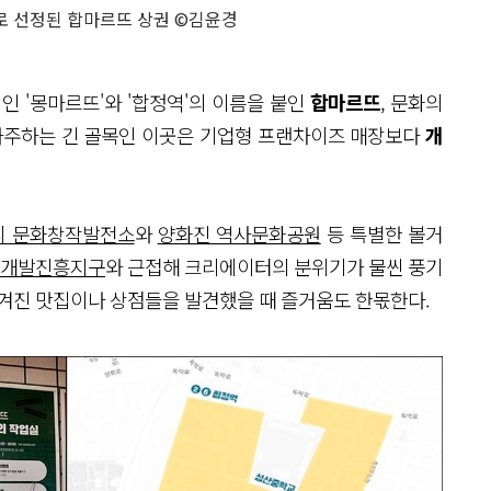
로 선정된 합마르뜨 상권 ©김윤경
인 '몽마르뜨'와 '합정역'의 이름을 붙인
합마르뜨
, 문화의
 마주하는 긴 골목인 이곳은 기업형 프랜차이즈 매장보다
개
리 문화창작발전소
와
양화진 역사문화공원
등 특별한 볼거
정개발진흥지구
와 근접해 크리에이터의 분위기가 물씬 풍기
숨겨진 맛집이나 상점들을 발견했을 때 즐거움도 한몫한다.