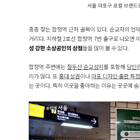
서울 마포구 로컬 브랜드
종종 찾는 합정역 근처 골목이 있다. 순교자의 언덕
거리다. 지하철 2호선 합정역 7번 출구로 나오면
성 강한 소상공인의 상점
들을 많이 볼 수 있다.
합정역 주변에는
절두산 순교성지
를 포함해
당인
리가 많다. 또
홍대 상권
이나
마포 디자인·출판 특
는 곳이다. 특히 이곳을 좋아하는 이유는 곳곳에 