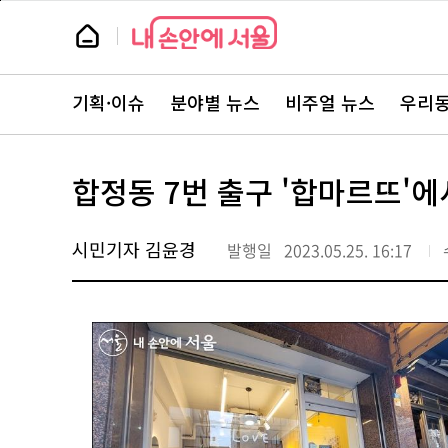
본
페
문
이
뉴
바
지
스
로
상
룸
가
단
뉴
기
으
스
로
기획·이슈
분야별 뉴스
비주얼 뉴스
우리동
주
이
요
동
서
비
스
합정동 7번 출구 '합마르뜨'에
바
로
가
기
시민기자 김윤경
발행일
2023.05.25. 16:17