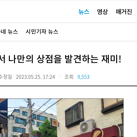
주
뉴스
영상
매거진
요
서
비
스
바
네 뉴스
시민기자 뉴스
로
가
기"
서 나만의 상점을 발견하는 재미!
수정일
2023.05.25. 17:24
조회
9,553