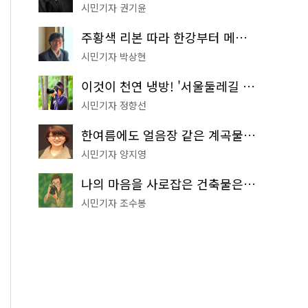
시민기자 권기윤
주황색 리본 따라 한강부터 메타세쿼이아 숲길까지…서울둘레길 15코스
시민기자 박상현
이것이 천연 냉방! '서울둘레길 9코스'로 숲속 피서 떠나볼까
시민기자 정향선
한여름에도 얼음장 같은 계곡물! 서울 '진관사 계곡'이 천국이네~
시민기자 양지영
나의 마음을 사로잡은 건축물은? '서울시 건축상' 수상작 공개!
시민기자 조수봉