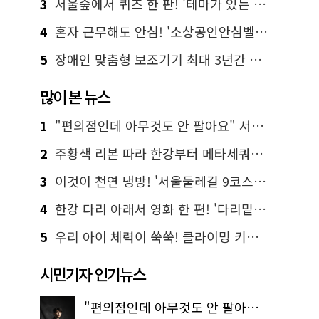
3
서울숲에서 퀴즈 한 판! '테마가 있는 정원여행' 떠나요
4
혼자 근무해도 안심! '소상공인안심벨' 신청하세요
5
장애인 맞춤형 보조기기 최대 3년간 무상 대여…삶의 질 높인다
많이 본 뉴스
1
"편의점인데 아무것도 안 팔아요" 서울에서 가장 특별한 편의점의 정체
2
주황색 리본 따라 한강부터 메타세쿼이아 숲길까지…서울둘레길 15코스
3
이것이 천연 냉방! '서울둘레길 9코스'로 숲속 피서 떠나볼까
4
한강 다리 아래서 영화 한 편! '다리밑 영화관' 무료 상영
5
우리 아이 체력이 쑥쑥! 클라이밍 키즈카페·어린이 체력장
시민기자 인기뉴스
"편의점인데 아무것도 안 팔아요" 서울에서 가장 특별한 편의점의 정체