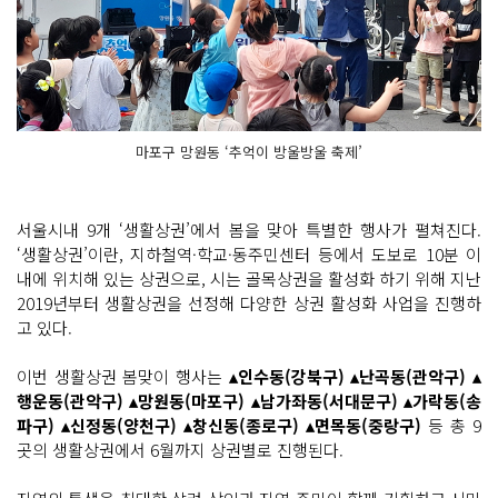
마포구 망원동 ‘추억이 방울방울 축제’
서울시내 9개 ‘생활상권’에서 봄을 맞아 특별한 행사가 펼쳐진다.
‘생활상권’이란, 지하철역·학교·동주민센터 등에서 도보로 10분 이
내에 위치해 있는 상권으로, 시는 골목상권을 활성화 하기 위해 지난
2019년부터 생활상권을 선정해 다양한 상권 활성화 사업을 진행하
고 있다.
이번 생활상권 봄맞이 행사는
▴인수동(강북구) ▴난곡동(관악구) ▴
행운동(관악구) ▴망원동(마포구) ▴남가좌동(서대문구) ▴가락동(송
파구) ▴신정동(양천구) ▴창신동(종로구) ▴면목동(중랑구)
등 총 9
곳의 생활상권에서 6월까지 상권별로 진행된다.