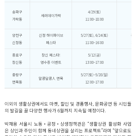
로
송파구
4/29(토)
세러데이가락
가락동
11:00~18:00
댄스
양천구
신정 하이파이브
5/27(토), 6/24(토)
플
신정동
페스타
11:00~16:00
체
종로구
창신 페스타!
5/12(금)
창신동
영수증 이벤트
13:00~17:00
체
중랑구
5/27(토)~5/28(일)
말콩달콩人 면목
로
면목동
12:00~17:00
이외의 생활상권에서도 마켓, 할인 및 경품행사, 문화공연 등 시민들
의 발길을 끌 다양한 행사가 6월까지 지속될 예정이다.
박재용 서울시 노동‧공정‧상생정책관은 “생활상권 활성화 사업
은 상인과 주민이 함께 동네상권을 살리는 프로젝트”라며 “앞으로도