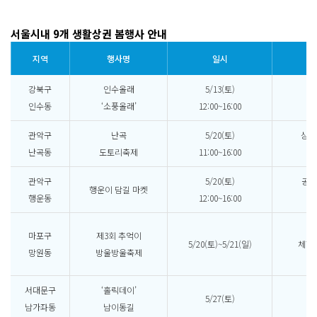
서울시내 9개 생활상권 봄행사 안내
지역
행사명
일시
강북구
인수올래
5/13(토)
로
인수동
‘소풍올래’
12:00~16:00
관악구
난곡
5/20(토)
상점
난곡동
도토리축제
11:00~16:00
관악구
5/20(토)
공방
행운이 담길 마켓
행운동
12:00~16:00
주
방
마포구
제3회 추억이
5/20(토)~5/21(일)
체험
망원동
방울방울축제
댄스
서대문구
‘홀릭데이’
5/27(토)
로
남가좌동
남이동길