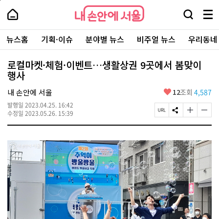
본
페
내
문
이
내
손
검
메
바
지
손
안
색
뉴
로
상
안
주
에
창
전
가
단
에
뉴스홈
기획·이슈
분야별 뉴스
비주얼 뉴스
우리동네
요
서
열
체
기
으
서
서
울
기
보
로
울
비
기
이
-
로컬마켓·체험·이벤트…생활상권 9곳에서 봄맞이
스
동
서
행사
바
울
로
시
가
좋
내 손안에 서울
12
조회
4,587
대
기
아
표
발행일
2023.04.25. 16:42
요
소
페
S
글
글
수정일
2023.05.26. 15:39
통
이
N
자
자
포
지
S
크
크
털
U
공
기
기
R
유
크
작
L
하
게
게
복
기
변
변
사
경
경
하
하
기
기