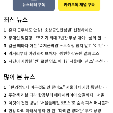
최신 뉴스
1
혼자 근무해도 안심! '소상공인안심벨' 신청하세요
2
장애인 맞춤형 보조기기 최대 3년간 무상 대여…삶의 질 높인다
3
걸을 때마다 아픈 '족저근막염'…무작정 참지 말고 '이것' 해보세요!
4
먹거리부터 야경 라이브까지…망원한강공원 알짜 코스
5
시민이 사랑한 '찐' 로컬 명소 어디? '서울에디션25' 추천 코스
많이 본 뉴스
1
"편의점인데 아무것도 안 팔아요" 서울에서 가장 특별한 편의점의 정체
2
주황색 리본 따라 한강부터 메타세쿼이아 숲길까지…서울둘레길 15코스
3
이것이 천연 냉방! '서울둘레길 9코스'로 숲속 피서 떠나볼까
4
한강 다리 아래서 영화 한 편! '다리밑 영화관' 무료 상영