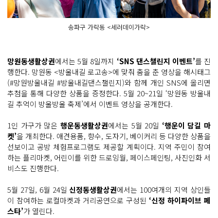
송파구 가락동 <세러데이가락>
망원동생활상권
에서는 5월 8일까지
‘SNS 댄스챌린지 이벤트’
를 진
행한다. 망원동 <방울내길 로고송>에 맞춰 춤을 춘 영상을 해시태그
(#망원방울내길 #방울내길댄스챌린지)와 함께 개인 SNS에 올리면
추첨을 통해 다양한 상품을 증정한다. 5월 20~21일 ‘망원동 방울내
길 추억이 방울방울 축제’에서 이벤트 영상을 공개한다.
1인 가구가 많은
행운동생활상권
에서는 5월 20일
‘행운이 담길 마
켓’
을 개최한다. 애견용품, 향수, 도자기, 베이커리 등 다양한 상품을
선보이고 공방 체험프로그램도 제공할 계획이다. 지역 주민이 참여
하는 플리마켓, 어린이를 위한 드로잉월, 페이스페인팅, 사진인화 서
비스도 진행한다.
5월 27일, 6월 24일
신정동생활상권
에서는 100여개의 지역 상인들
이 참여하는 로컬마켓과 거리공연으로 구성된
‘신정 하이파이브 페
스타’
가 열린다.