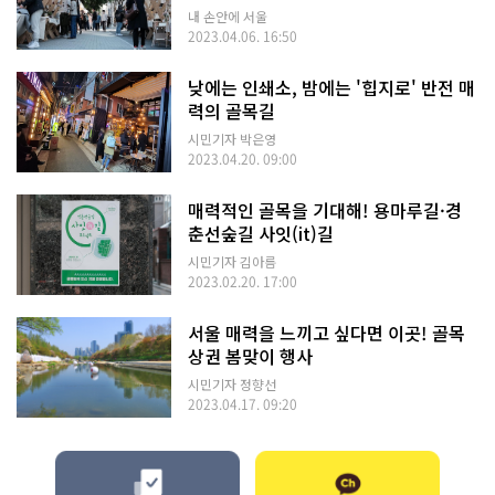
내 손안에 서울
2023.04.06. 16:50
낮에는 인쇄소, 밤에는 '힙지로' 반전 매
력의 골목길
시민기자 박은영
2023.04.20. 09:00
매력적인 골목을 기대해! 용마루길·경
춘선숲길 사잇(it)길
시민기자 김아름
2023.02.20. 17:00
서울 매력을 느끼고 싶다면 이곳! 골목
상권 봄맞이 행사
시민기자 정향선
2023.04.17. 09:20