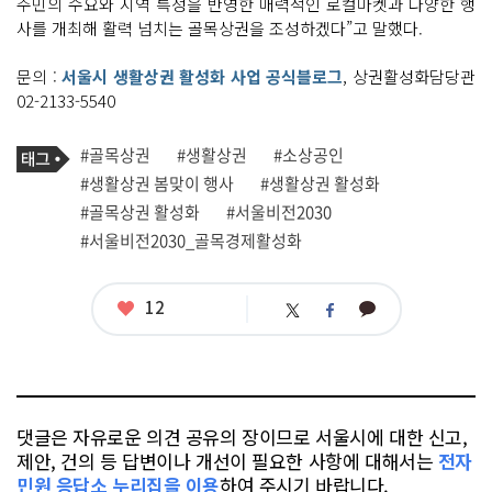
주민의 수요와 지역 특성을 반영한 매력적인 로컬마켓과 다양한 행
사를 개최해 활력 넘치는 골목상권을 조성하겠다”고 말했다.
문의 :
서울시 생활상권 활성화 사업 공식블로그
, 상권활성화담당관
02-2133-5540
기
태
#골목상권
#생활상권
#소상공인
사
그
관
#생활상권 봄맞이 행사
#생활상권 활성화
련
#골목상권 활성화
#서울비전2030
태
그
#서울비전2030_골목경제활성화
좋
12
카
트
페
아
카
위
이
요
오
터
스
톡
북
댓글은 자유로운 의견 공유의 장이므로 서울시에 대한 신고,
제안, 건의 등 답변이나 개선이 필요한 사항에 대해서는
전자
민원 응답소 누리집을 이용
하여 주시기 바랍니다.