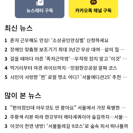
최신 뉴스
1
혼자 근무해도 안심! '소상공인안심벨' 신청하세요
2
장애인 맞춤형 보조기기 최대 3년간 무상 대여…삶의 질 높인다
3
걸을 때마다 아픈 '족저근막염'…무작정 참지 말고 '이것' 해보세요!
4
먹거리부터 야경 라이브까지…망원한강공원 알짜 코스
5
시민이 사랑한 '찐' 로컬 명소 어디? '서울에디션25' 추천 코스
많이 본 뉴스
1
"편의점인데 아무것도 안 팔아요" 서울에서 가장 특별한 편의점의 정체
2
주황색 리본 따라 한강부터 메타세쿼이아 숲길까지…서울둘레길 15코스
3
이것이 천연 냉방! '서울둘레길 9코스'로 숲속 피서 떠나볼까