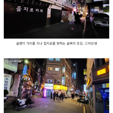
골뱅이 거리를 지나 힙지로를 향하는 골목의 초입. ⓒ박은영