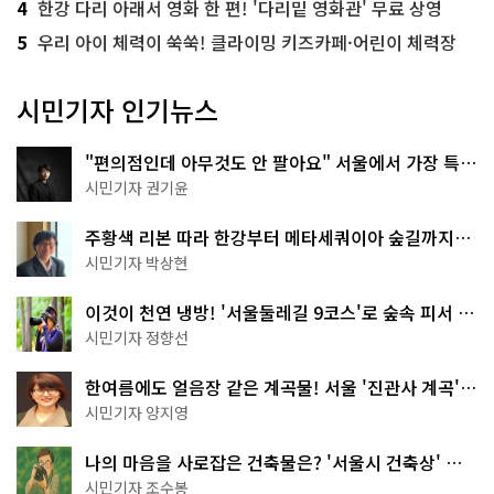
4
한강 다리 아래서 영화 한 편! '다리밑 영화관' 무료 상영
5
우리 아이 체력이 쑥쑥! 클라이밍 키즈카페·어린이 체력장
시민기자 인기뉴스
"편의점인데 아무것도 안 팔아요" 서울에서 가장 특별
한 편의점의 정체
시민기자 권기윤
주황색 리본 따라 한강부터 메타세쿼이아 숲길까지…
서울둘레길 15코스
시민기자 박상현
이것이 천연 냉방! '서울둘레길 9코스'로 숲속 피서 떠
나볼까
시민기자 정향선
한여름에도 얼음장 같은 계곡물! 서울 '진관사 계곡'이
천국이네~
시민기자 양지영
나의 마음을 사로잡은 건축물은? '서울시 건축상' 수
상작 공개!
시민기자 조수봉