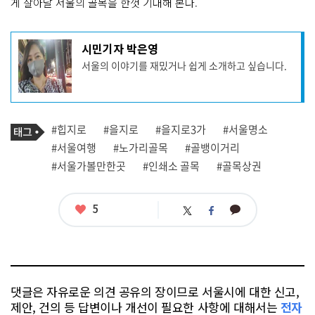
게 살아날 서울의 골목을 한껏 기대해 본다.
기
시민기자 박은영
사
서울의 이야기를 재밌거나 쉽게 소개하고 싶습니다.
작
성
자
프
로
기
필
태
#힙지로
#을지로
#을지로3가
#서울명소
사
그
관
#서울여행
#노가리골목
#골뱅이거리
련
#서울가볼만한곳
#인쇄소 골목
#골목상권
태
그
좋
5
카
트
페
아
카
위
이
요
오
터
스
톡
북
댓글은 자유로운 의견 공유의 장이므로 서울시에 대한 신고,
제안, 건의 등 답변이나 개선이 필요한 사항에 대해서는
전자