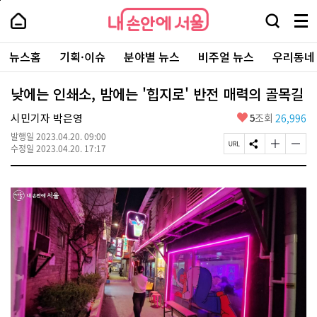
본
페
내
문
이
내
손
검
메
바
지
손
안
색
뉴
로
상
안
주
에
창
전
가
단
에
뉴스홈
기획·이슈
분야별 뉴스
비주얼 뉴스
우리동네
요
서
열
체
기
으
서
서
울
기
보
로
울
비
기
이
-
낮에는 인쇄소, 밤에는 '힙지로' 반전 매력의 골목길
스
동
서
바
울
좋
시민기자 박은영
5
조회
26,996
로
시
아
가
대
발행일
2023.04.20. 09:00
요
기
페
S
글
글
표
수정일
2023.04.20. 17:17
이
N
자
자
소
지
S
크
크
통
U
공
기
기
포
R
유
크
작
털
L
하
게
게
복
기
변
변
사
경
경
하
하
기
기