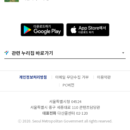
다
A
운
p
로
p
드
S
하
t
기
o
관련 누리집 바로가기
G
r
o
e
o
에
g
서
l
다
개인정보처리방침
이메일 무단수집 거부
이용약관
e
운
P
로
PC버전
l
드
a
하
y
기
서울특별시청 04524
서울특별시 중구 세종대로 110 콘텐츠담당관
대표전화
다산콜센터
02-120
ⓒ
2020. Seoul Metropolitan Government all rights reserved.