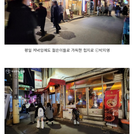
평일 저녁임에도 젊은이들로 가득한 힙지로 ⓒ박지영