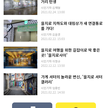
거리 탄생
시민기자 김재형
2021.02.24. 13:00
을지로 지하도와 대림상가 새 연결통로
를 가다!
시민기자 김윤경
2021.02.22. 15:03
을지로 여행을 위한 길잡이로 딱 좋은
곳! '을지로사이'
시민기자 이정규
2022.12.12. 13:50
가게 셔터의 놀라운 변신, '을지로 셔터
갤러리'
시민기자 임중빈
2021.02.22. 14:50