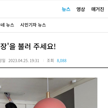
주
뉴스
영상
매거진
요
서
비
스
바
네 뉴스
시민기자 뉴스
로
가
기"
장'을 불러 주세요!
정일
2023.04.25. 19:31
조회
8,088