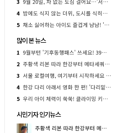
3
9월 20일, 차 없는 도심 걸어요…'서울 걷자 페스티벌' 선착순 5천명
4
밤에도 식지 않는 더위, 도시를 식히는 시원한 해법은?
5
채소 싫어하는 아이도 즐겁게 냠냠! '찾아가는 서울시 식생활 교육' 현장
많이 본 뉴스
1
9월부턴 '기후동행패스' 쓰세요! 39세까지 청년 혜택
2
주황색 리본 따라 한강부터 메타세쿼이아 숲길까지…서울둘레길 15코스
3
서울 로컬여행, 여기부터 시작하세요 '서울에디션25'
4
한강 다리 아래서 영화 한 편! '다리밑 영화관' 무료 상영
5
우리 아이 체력이 쑥쑥! 클라이밍 키즈카페·어린이 체력장
시민기자 인기뉴스
주황색 리본 따라 한강부터 메타세쿼이아 숲길까지…서울둘레길 15코스