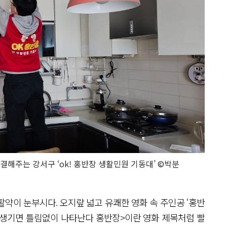
해주는 강서구 ‘ok! 홍반장 생활민원 기동대’ ©박분
약이 눈부시다. 오지랖 넓고 유쾌한 영화 속 주인공 ‘홍반
이 생기면 틀림없이 나타난다 홍반장>이란 영화 제목처럼 빨