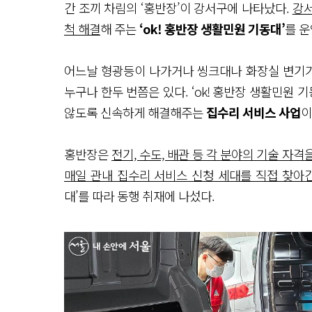
간 조끼 차림의 ‘홍반장’이 강서구에 나타났다.
강서
척 해결
해 주는
‘ok! 홍반장 생활민원 기동대’
를 운
어느날 형광등이 나가거나 씽크대나 화장실 변기가
누구나 한두 번쯤은 있다. ‘ok! 홍반장 생활민원 
않도록 신속하게 해결해주는
집수리 서비스 사업
이
홍반장은
전기, 수도, 배관 등 각 분야의 기술 자격
매일 관내 집수리 서비스 신청 세대를 직접 찾아간
대’를 따라 동행 취재에 나섰다.