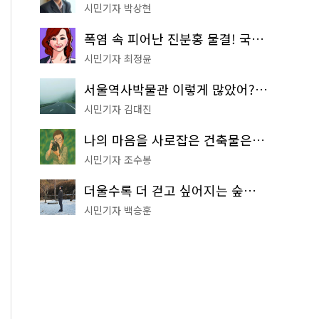
시민기자 박상현
폭염 속 피어난 진분홍 물결! 국립중앙박물관 배롱나무 명소
시민기자 최정윤
서울역사박물관 이렇게 많았어? 주말마다 한 곳씩 떠나는 역사 산책
시민기자 김대진
나의 마음을 사로잡은 건축물은? '서울시 건축상' 수상작 공개!
시민기자 조수봉
더울수록 더 걷고 싶어지는 숲길! 서울둘레길 '아차산 코스'
시민기자 백승훈