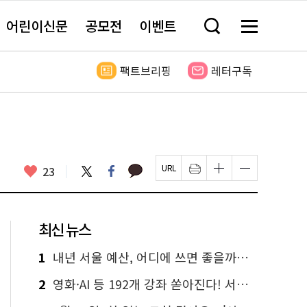
어린이신문
공모전
이벤트
검
메
색
뉴
창
전
열
체
팩트브리핑
레터구독
기
보
기
카
좋
트
페
23
페
인
글
글
카
위
이
아
이
쇄
자
자
오
터
스
요
지
하
크
크
톡
북
U
기
기
기
R
새
크
작
L
창
게
게
최신 뉴스
복
열
변
변
사
림
경
경
하
하
1
내년 서울 예산, 어디에 쓰면 좋을까요? 온라인 투표
기
기
2
영화·AI 등 192개 강좌 쏟아진다! 서울시민대학 선착순 신청