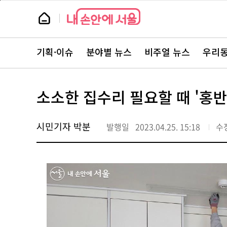
본
페
문
이
뉴
바
지
스
로
상
룸
가
단
뉴
기
으
스
로
기획·이슈
분야별 뉴스
비주얼 뉴스
우리동
주
이
요
동
서
비
스
소소한 집수리 필요할 때 '홍반
바
로
가
기
시민기자 박분
발행일
2023.04.25. 15:18
수