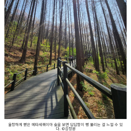
울창하게 뻗은 메타세쿼이아 숲을 보면 답답함이 뻥 뚫리는 걸 느낄 수 있
다. ©김정원