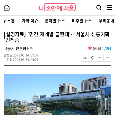
본
페
내
문
이
내
손
검
메
바
지
손
안
색
뉴
로
상
안
주
에
창
전
가
단
에
뉴스홈
기획·이슈
분야별 뉴스
비주얼 뉴스
우리동네
요
서
열
체
기
으
서
서
울
기
보
로
울
비
기
이
-
[설명자료] '민간 재개발 급한데'…서울시 신통기획
스
동
서
'언제쯤'
바
울
로
시
가
좋
서울시 언론담당관
0
조회
1,394
대
기
아
표
발행일
2023.03.24. 09:07
요
소
페
S
글
글
수정일
2023.03.24. 09:07
통
이
N
자
자
포
지
S
크
크
털
U
공
기
기
R
유
크
작
L
하
게
게
복
기
변
변
사
경
경
하
하
기
기