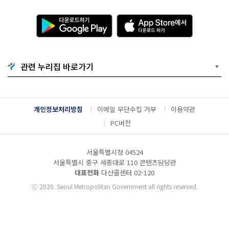
다
A
운
p
로
p
드
S
하
t
기
o
관련 누리집 바로가기
G
r
o
e
o
에
g
서
l
다
개인정보처리방침
이메일 무단수집 거부
이용약관
e
운
P
로
PC버전
l
드
a
하
y
기
서울특별시청 04524
서울특별시 중구 세종대로 110 콘텐츠담당관
대표전화
다산콜센터
02-120
ⓒ
2020. Seoul Metropolitan Government all rights reserved.