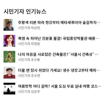
시민기자 인기뉴스
주황색 리본 따라 한강부터 메타세쿼이아 숲길까지…
서울둘레길 15코스
시민기자 박상현
폭염 속 피어난 진분홍 물결! 국립중앙박물관 배롱나
무 명소
시민기자 최정윤
나의 마음을 사로잡은 건축물은? '서울시 건축상' 수
상작 공개!
시민기자 조수봉
더울 땐 잠시 쉬었다 가세요! 생수 냉장고부터 해피소
·무더위쉼터까지
시민기자 조수연
여름방학 어디 갈까? 서울 도심 무료 실내 여행 코스
추천
시민기자 김은주