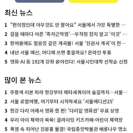
최신 뉴스
1
"편의점인데 아무것도 안 팔아요" 서울에서 가장 특별한 편의점의 정체
2
걸을 때마다 아픈 '족저근막염'…무작정 참지 말고 '이것' 해보세요!
3
한여름에도 얼음장 같은 계곡물! 서울 '진관사 계곡'이 천국이네~
4
내년 서울 예산, 어디에 쓰면 좋을까요? 온라인 투표
5
영화·AI 등 192개 강좌 쏟아진다! 서울시민대학 선착순 신청
많이 본 뉴스
1
주황색 리본 따라 한강부터 메타세쿼이아 숲길까지…서울둘레길 15코스
2
서울 로컬여행, 여기부터 시작하세요 '서울에디션25'
3
한강 다리 아래서 영화 한 편! '다리밑 영화관' 무료 상영
4
우리 아이 체력이 쑥쑥! 클라이밍 키즈카페·어린이 체력장
5
폭염 속 피어난 진분홍 물결! 국립중앙박물관 배롱나무 명소