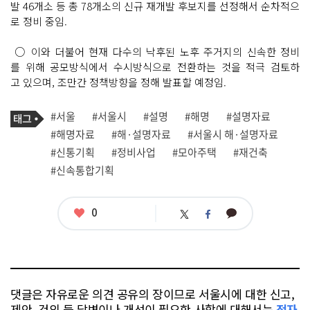
발 46개소 등 총 78개소의 신규 재개발 후보지를 선정해서 순차적으
로 정비 중임.
○ 이와 더불어 현재 다수의 낙후된 노후 주거지의 신속한 정비
를 위해 공모방식에서 수시방식으로 전환하는 것을 적극 검토하
고 있으며, 조만간 정책방향을 정해 발표할 예정임.
기
태
#서울
#서울시
#설명
#해명
#설명자료
사
그
관
#해명자료
#해·설명자료
#서울시 해·설명자료
련
#신통기획
#정비사업
#모아주택
#재건축
태
그
#신속통합기획
좋
0
카
트
페
아
카
위
이
요
오
터
스
톡
북
댓글은 자유로운 의견 공유의 장이므로 서울시에 대한 신고,
제안, 건의 등 답변이나 개선이 필요한 사항에 대해서는
전자