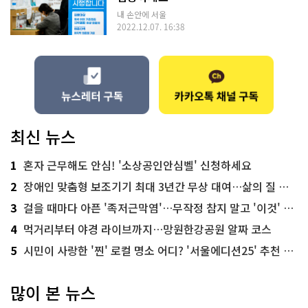
내 손안에 서울
2022.12.07. 16:38
최신 뉴스
1
혼자 근무해도 안심! '소상공인안심벨' 신청하세요
2
장애인 맞춤형 보조기기 최대 3년간 무상 대여…삶의 질 높인다
3
걸을 때마다 아픈 '족저근막염'…무작정 참지 말고 '이것' 해보세요!
4
먹거리부터 야경 라이브까지…망원한강공원 알짜 코스
5
시민이 사랑한 '찐' 로컬 명소 어디? '서울에디션25' 추천 코스
많이 본 뉴스