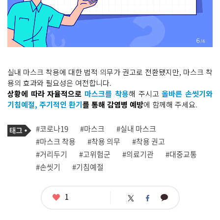
실내 마스크 착용에 대한 법적 의무가 권고로 전환됐지만, 마스크 착
용의 효과와 필요성은 여전합니다.
상황에 따라 자율적으로
마스크를 착용
해 주시고
올바른 손씻기와
기침예절, 주기적인 환기
를 통해 감염병 예방
에 함께해 주세요.
기
태
#코로나19
#마스크
#실내 마스크
사
그
관
#마스크 착용
#착용 의무
#착용 권고
련
#거리두기
#고위험군
#의료기관
#대중교통
태
그
#손씻기
#기침예절
좋
1
카
트
페
아
카
위
이
요
오
터
스