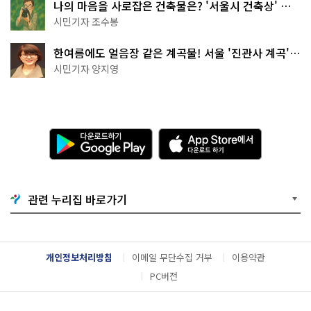
나의 마음을 사로잡은 건축물은? '서울시 건축상' 수
상작 공개!
시민기자 조수봉
한여름에도 얼음장 같은 계곡물! 서울 '진관사 계곡'이
천국이네~
시민기자 양지영
다
A
운
p
로
p
드
S
하
t
기
o
관련 누리집 바로가기
G
r
o
e
o
에
g
서
l
다
개인정보처리방침
이메일 무단수집 거부
이용약관
e
운
P
로
PC버전
l
드
a
하
y
기