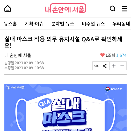
본
페
내
문
이
내
손
검
메
바
지
손
안
색
뉴
로
상
안
주
에
창
전
가
단
에
뉴스홈
기획·이슈
분야별 뉴스
비주얼 뉴스
우리동네
요
서
열
체
기
으
서
서
울
기
보
로
울
비
기
이
-
실내 마스크 착용 의무 유지시설 Q&A로 확인하세
스
동
서
요!
바
울
로
시
가
좋
내 손안에 서울
1
조회
1,674
대
기
아
표
발행일
2023.02.09. 10:38
요
소
페
S
글
글
수정일
2023.02.09. 10:38
통
이
N
자
자
포
지
S
크
크
털
U
공
기
기
R
유
크
작
L
하
게
게
복
기
변
변
사
경
경
하
하
기
기