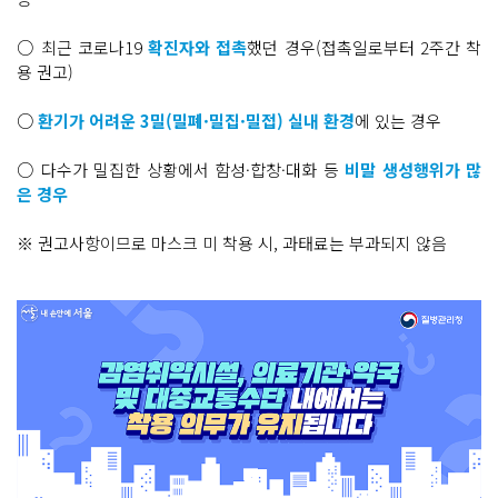
○ 최근 코로나19
확진자와 접촉
했던 경우(접촉일로부터 2주간 착
용 권고)
○
환기가 어려운 3밀(밀폐·밀집·밀접) 실내 환경
에 있는 경우
○ 다수가 밀집한 상황에서 함성·합창·대화 등
비말 생성행위가 많
은 경우
※ 권고사항이므로 마스크 미 착용 시, 과태료는 부과되지 않음