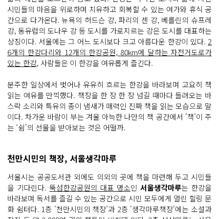
시민들의 마음을 위로하며 치유하고 회복할 수 있는 여가와 휴식 공
간으로 다가온다. 뉴욕의 허드슨 강, 파리의 센 강, 베를린의 슈프레
강, 동유럽의 도나우 강 등 도시를 가로지르는 강은 도시를 대표하는
상징이다. 서울에는 그 어느 도시보다 크고 아름다운 한강이 있다.
2
6개의 한강다리와 12개의 한강공원, 80km에 달하는 자전거도로가
있는 한강
, 사람들은 이 한강을 여유롭게 즐긴다.
분주한 일상에서 벗어나 유유히 흐르는 한강을 바라보며 고요히 책
읽는 여유를 만끽했다. 책장을 한 장 한 장 넘길 때마다 들려오는 바
스락 소리와 특유의 종이 냄새가 매력인 진짜 책을 읽는 모습으로 말
이다. 차가운 바람이 부는 겨울 아늑한 나만의 책 공간에서 '책'이 주
는 ‘쉼’의 선물을 받아보는 것은 어떨까.
천만시민의 책장, 서울생각마루
서울시는 공공도서관 외에도 의외의 곳에 책을 마련해 두고 시민들
을 기다린다.
뚝섬한강공원의 대표 명소
인
서울생각마루
는 한강을
바라보며 독서를 즐길 수 있는 공간으로 시민 모두에게 열린 힐링 문
화 쉼터다. 1층 '천만시민의 책장'과 2층 '생각마루책장'에는 소설과