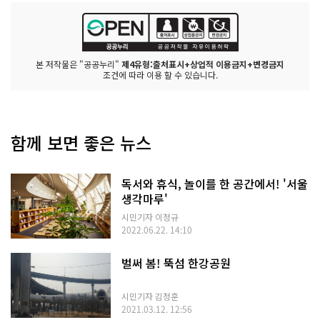
본 저작물은 "공공누리"
제4유형:출처표시+상업적 이용금지+변경금지
조건에 따라 이용 할 수 있습니다.
함께 보면 좋은 뉴스
독서와 휴식, 놀이를 한 공간에서! '서울
생각마루'
시민기자 이정규
2022.06.22. 14:10
벌써 봄! 뚝섬 한강공원
시민기자 김정훈
2021.03.12. 12:56