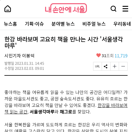
본
페
내
문
이
내
손
검
메
바
지
손
안
색
뉴
로
상
안
주
에
창
전
가
단
에
뉴스홈
기획·이슈
분야별 뉴스
비주얼 뉴스
우리동네
요
서
열
체
기
으
서
서
울
기
보
로
울
비
기
이
-
한강 바라보며 고요히 책을 만나는 시간 '서울생각
스
동
서
마루'
바
울
로
시
가
좋
시민기자 이봉덕
31
조회
11,719
대
기
아
표
발행일
2023.01.31. 14:45
요
소
페
S
글
글
수정일
2023.02.03. 09:01
통
이
N
자
자
포
지
S
크
크
털
U
공
기
기
R
유
크
작
좋아하는 책을 여유롭게 읽을 수 있는 나만의 공간은 어디일까? 가
L
하
게
게
복
기
변
변
까운 마을도서관도 좋고, 공원 숲속도서관도 좋다. 유유히 흐르는 한
사
경
경
강을 바라보며 고요히 책을 만날 수 있어도 좋겠다.
한강을 바라보며
하
하
책 읽는 공간
,
서울생각마루
와
채그로
를 찾았다.
기
기
서울 한복판을 가르며 도도하게 흐르는 한강은 우리 역사의 변화와
삶의 애환을 고스란히 담고 있다. 한강은 삭막한 도시의 삶에 지친