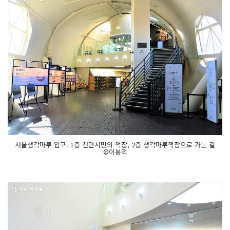
서울생각마루 입구. 1층 천만시민의 책장, 2층 생각마루책장으로 가는 길
©이봉덕