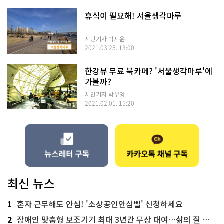
휴식이 필요해! 서울생각마루
시민기자 박지윤
2021.03.25. 13:00
한강뷰 무료 북카페? '서울생각마루'에
가볼까?
시민기자 박우영
2021.02.01. 15:20
최신 뉴스
1
혼자 근무해도 안심! '소상공인안심벨' 신청하세요
2
장애인 맞춤형 보조기기 최대 3년간 무상 대여…삶의 질 높인다