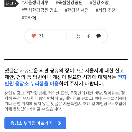
필
태
#서울생각마루
#뚝섬한강공원
#한강조망
사
그
관
#뚝섬한강공원 명소
#한강뷰 서점
#서점 추천
련
#북카페
태
그
좋
31
카
트
페
아
카
위
이
요
오
터
스
톡
북
댓글은 자유로운 의견 공유의 장이므로 서울시에 대한 신고,
제안, 건의 등 답변이나 개선이 필요한 사항에 대해서는
전자
민원 응답소 누리집을 이용
하여 주시기 바랍니다.
상업성 광고, 저작권 침해, 저속한 표현, 특정인에 대한 비방, 명예훼손, 정
치적 목적, 유사한 내용의 반복적 글, 개인정보 유출,그 밖에 공익을 저해하
거나 운영 취지에 맞지 않는 댓글은 서울특별시 조례 및 개인정보보호법에
의해 통보없이 삭제될 수 있습니다.
응답소 누리집 바로가기