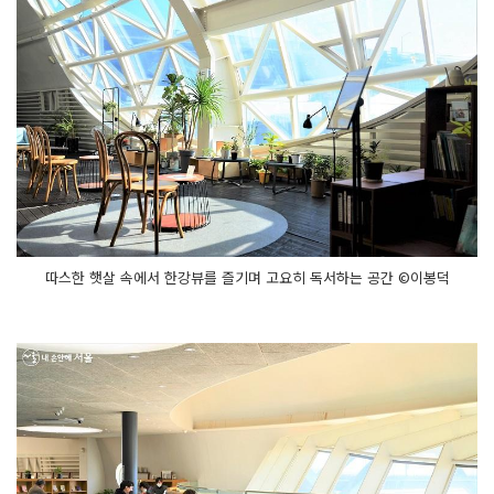
따스한 햇살 속에서 한강뷰를 즐기며 고요히 독서하는 공간 ©이봉덕