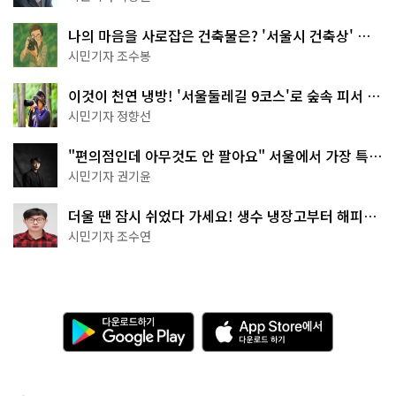
나의 마음을 사로잡은 건축물은? '서울시 건축상' 수
상작 공개!
시민기자 조수봉
이것이 천연 냉방! '서울둘레길 9코스'로 숲속 피서 떠
나볼까
시민기자 정향선
"편의점인데 아무것도 안 팔아요" 서울에서 가장 특별
한 편의점의 정체
시민기자 권기윤
더울 땐 잠시 쉬었다 가세요! 생수 냉장고부터 해피소
·무더위쉼터까지
시민기자 조수연
다
A
운
p
로
p
드
S
하
t
기
o