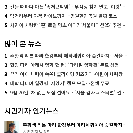
3
걸을 때마다 아픈 '족저근막염'…무작정 참지 말고 '이것' 해보세요!
4
먹거리부터 야경 라이브까지…망원한강공원 알짜 코스
5
시민이 사랑한 '찐' 로컬 명소 어디? '서울에디션25' 추천 코스
많이 본 뉴스
1
주황색 리본 따라 한강부터 메타세쿼이아 숲길까지…서울둘레길 15코스
2
한강 다리 아래서 영화 한 편! '다리밑 영화관' 무료 상영
3
우리 아이 체력이 쑥쑥! 클라이밍 키즈카페·어린이 체력장
4
대학 다니며 일경험 '서영커' 캠프 모집…전액 무료
5
9월 20일, 차 없는 도심 걸어요…'서울 걷자 페스티벌' 선착순 5천명
시민기자 인기뉴스
주황색 리본 따라 한강부터 메타세쿼이아 숲길까지…
서울둘레길 15코스
시민기자 박상현