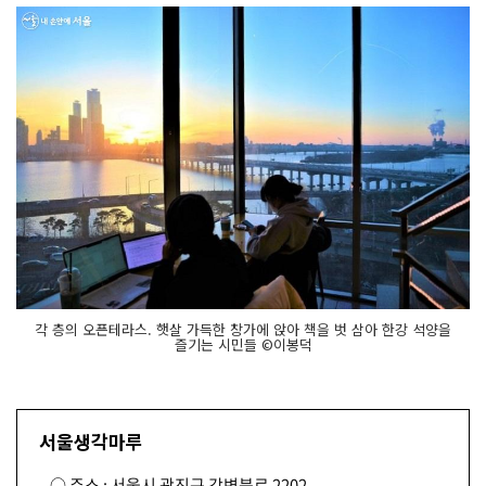
각 층의 오픈테라스. 햇살 가득한 창가에 앉아 책을 벗 삼아 한강 석양을
즐기는 시민들 ©이봉덕
서울생각마루
○ 주소 : 서울시 광진구 강변북로 2202