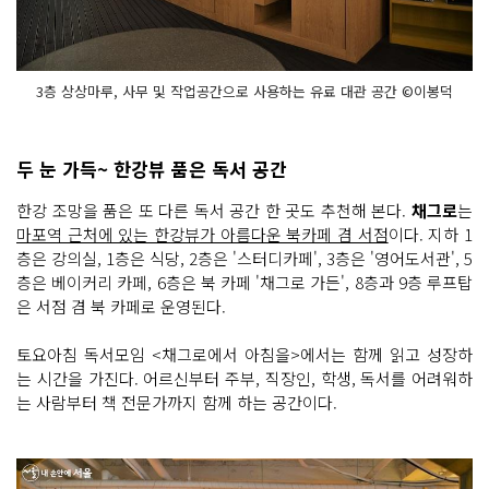
3층 상상마루, 사무 및 작업공간으로 사용하는 유료 대관 공간 ©이봉덕
두 눈 가득~ 한강뷰 품은 독서 공간
한강 조망을 품은 또 다른 독서 공간 한 곳도 추천해 본다.
채그로
는
마포역 근처에 있는 한강뷰가 아름다운 북카페 겸 서점
이다. 지하 1
층은 강의실, 1층은 식당, 2층은 '스터디카페', 3층은 '영어도서관', 5
층은 베이커리 카페, 6층은 북 카페 '채그로 가든', 8층과 9층 루프탑
은 서점 겸 북 카페로 운영된다.
토요아침 독서모임 <채그로에서 아침을>에서는 함께 읽고 성장하
는 시간을 가진다. 어르신부터 주부, 직장인, 학생, 독서를 어려워하
는 사람부터 책 전문가까지 함께 하는 공간이다.