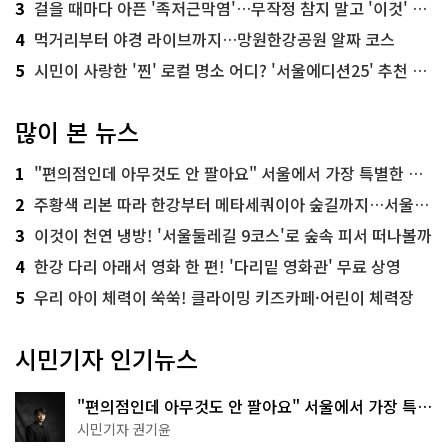
3
걸을 때마다 아픈 '족저근막염'…무작정 참지 말고 '이것' 해보세요!
4
먹거리부터 야경 라이브까지…망원한강공원 알짜 코스
5
시민이 사랑한 '찐' 로컬 명소 어디? '서울에디션25' 추천 코스
많이 본 뉴스
1
"편의점인데 아무것도 안 팔아요" 서울에서 가장 특별한 편의점의 정체
2
주황색 리본 따라 한강부터 메타세쿼이아 숲길까지…서울둘레길 15코스
3
이것이 천연 냉방! '서울둘레길 9코스'로 숲속 피서 떠나볼까
4
한강 다리 아래서 영화 한 편! '다리밑 영화관' 무료 상영
5
우리 아이 체력이 쑥쑥! 클라이밍 키즈카페·어린이 체력장
시민기자 인기뉴스
"편의점인데 아무것도 안 팔아요" 서울에서 가장 특별
한 편의점의 정체
시민기자 권기윤