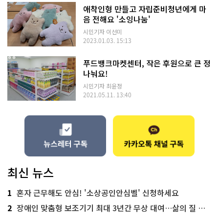
애착인형 만들고 자립준비청년에게 마
음 전해요 '소잉나눔'
시민기자 이선미
2023.01.03. 15:13
푸드뱅크마켓센터, 작은 후원으로 큰 정
나눠요!
시민기자 최윤정
2021.05.11. 13:40
최신 뉴스
1
혼자 근무해도 안심! '소상공인안심벨' 신청하세요
2
장애인 맞춤형 보조기기 최대 3년간 무상 대여…삶의 질 높인다