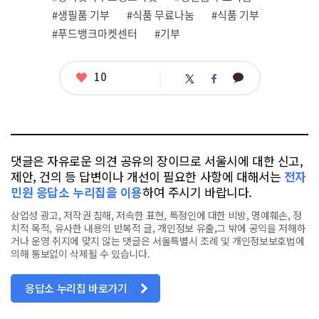
그
#생필품 기부
#식품 무료나눔
#식품 기부
#푸드뱅크마켓센터
#기부
좋
10
카
트
페
아
카
위
이
요
오
터
스
톡
북
댓글은 자유로운 의견 공유의 장이므로 서울시에 대한 신고,
제안, 건의 등 답변이나 개선이 필요한 사항에 대해서는
전자
민원 응답소 누리집을 이용
하여 주시기 바랍니다.
상업성 광고, 저작권 침해, 저속한 표현, 특정인에 대한 비방, 명예훼손, 정
치적 목적, 유사한 내용의 반복적 글, 개인정보 유출,그 밖에 공익을 저해하
거나 운영 취지에 맞지 않는 댓글은 서울특별시 조례 및 개인정보보호법에
의해 통보없이 삭제될 수 있습니다.
응답소 누리집 바로가기