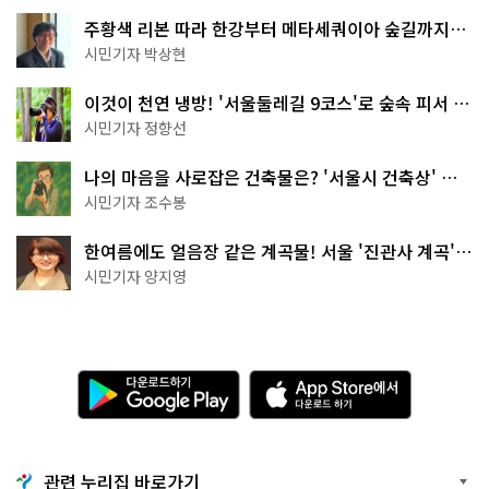
주황색 리본 따라 한강부터 메타세쿼이아 숲길까지…
서울둘레길 15코스
시민기자 박상현
이것이 천연 냉방! '서울둘레길 9코스'로 숲속 피서 떠
나볼까
시민기자 정향선
나의 마음을 사로잡은 건축물은? '서울시 건축상' 수
상작 공개!
시민기자 조수봉
한여름에도 얼음장 같은 계곡물! 서울 '진관사 계곡'이
천국이네~
시민기자 양지영
다
A
운
p
로
p
드
S
하
t
기
o
관련 누리집 바로가기