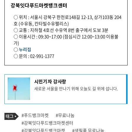
강북잇다푸드마켓뱅크센터
○ 위치 : 서울시 강북구 한천로148길 12-13, 상가103동 204
호 (수유동, 칸타빌수유팰리스)
○ 교통 : 지하철 4호선 수유역 8번 출구에서 도보 3분
○ 이용시간 : 09:30~17:00 (점심시간 12:00~13:00 이용불
가)
○
누리집
○ 문의 : 02-991-1377
기
시민기자 강사랑
사
새로운 서울을 만나기 위해 오늘도 길 위에 섭니다.
작
성
자
프
로
기
필
태
#푸드뱅크마켓
#무료나눔
사
그
관
#강북잇다푸드뱅크마켓센터
련
#강북잇다푸드뱅크마켓
#생필품 무료나눔
태