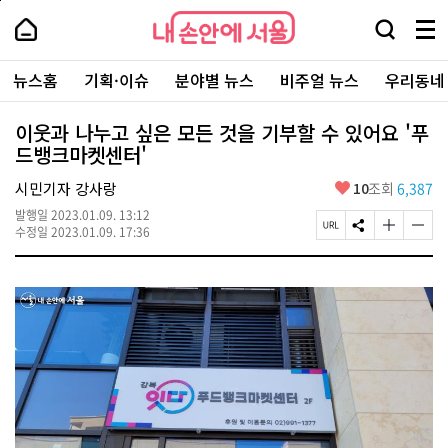
본
페
내
문
이
내
손
검
메
바
지
손
안
색
뉴
로
상
안
주
에
창
전
가
단
에
뉴스홈
기획·이슈
분야별 뉴스
비주얼 뉴스
우리동네
요
서
열
체
기
으
서
서
울
기
보
로
울
비
기
이
-
이웃과 나누고 싶은 모든 것을 기부할 수 있어요 '푸
스
동
서
드뱅크마켓센터'
바
울
로
시
가
좋
시민기자 강사랑
10
조회
6,387
대
기
아
표
발행일
2023.01.09. 13:12
요
소
페
S
글
글
수정일
2023.01.09. 17:36
통
이
N
자
자
포
지
S
크
크
털
U
공
기
기
R
유
크
작
L
하
게
게
복
기
변
변
사
경
경
하
하
기
기