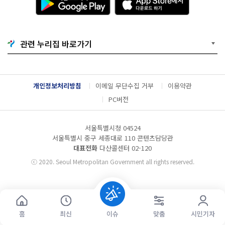
운
p
로
p
드
S
하
t
기
o
관련 누리집 바로가기
G
r
o
e
o
에
g
서
l
다
개인정보처리방침
이메일 무단수집 거부
이용약관
e
운
P
로
PC버전
l
드
a
하
y
기
서울특별시청 04524
서울특별시 중구 세종대로 110 콘텐츠담당관
대표전화
다산콜센터
02-120
ⓒ
2020. Seoul Metropolitan Government all rights reserved.
홈
최신
이슈
맞춤
시민기자