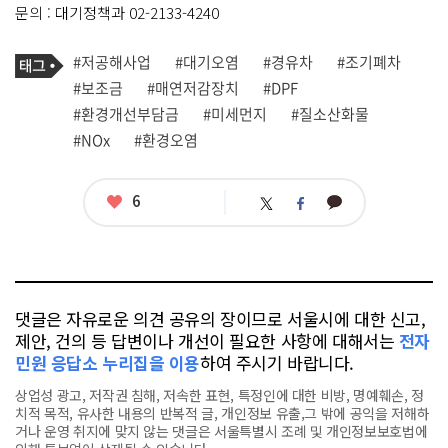
문의 : 대기정책과 02-2133-4240
기
태
#저공해사업
#대기오염
#경유차
#조기폐차
사
그
관
#보조금
#매연저감장치
#DPF
련
#환경개선부담금
#미세먼지
#질소산화물
태
그
#NOx
#환경오염
좋
6
카
트
페
아
카
위
이
요
오
터
스
톡
북
댓글은 자유로운 의견 공유의 장이므로 서울시에 대한 신고,
제안, 건의 등 답변이나 개선이 필요한 사항에 대해서는
전자
민원 응답소 누리집을 이용
하여 주시기 바랍니다.
상업성 광고, 저작권 침해, 저속한 표현, 특정인에 대한 비방, 명예훼손, 정
치적 목적, 유사한 내용의 반복적 글, 개인정보 유출,그 밖에 공익을 저해하
거나 운영 취지에 맞지 않는 댓글은 서울특별시 조례 및 개인정보보호법에