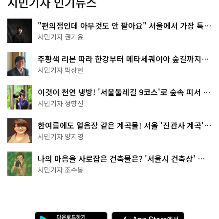
시민기자 인기뉴스
"편의점인데 아무것도 안 팔아요" 서울에서 가장 특별
한 편의점의 정체
시민기자 권기윤
주황색 리본 따라 한강부터 메타세쿼이아 숲길까지…
서울둘레길 15코스
시민기자 박상현
이것이 천연 냉방! '서울둘레길 9코스'로 숲속 피서 떠
나볼까
시민기자 정향선
한여름에도 얼음장 같은 계곡물! 서울 '진관사 계곡'이
천국이네~
시민기자 양지영
나의 마음을 사로잡은 건축물은? '서울시 건축상' 수
상작 공개!
시민기자 조수봉
다
A