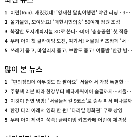
1
이런(Run), 재밌겠네! '양재천 달빛야행런' 야간 러닝…300명 모집
2
올가을엔, 모여봐요! '매헌시민의숲' 50여개 정원 조성
3
복잡한 도시계획시설 3D로 본다…미아 '층층공원' 첫 적용
4
우리 아이 첫 클라이밍 도전, 여기서! 서울형 키즈카페 '서울가족플라자점'
5
쓰레기 줍고, 마일리지 줍고, 보람도 줍고! 여름밤 '한강 밤마실 줍깅'
많이 본 뉴스
1
"편의점인데 아무것도 안 팔아요" 서울에서 가장 특별한 편의점의 정체
2
주황색 리본 따라 한강부터 메타세쿼이아 숲길까지…서울둘레길 15코스
3
이것이 천연 냉방! '서울둘레길 9코스'로 숲속 피서 떠나볼까
4
한강 다리 아래서 영화 한 편! '다리밑 영화관' 무료 상영
5
우리 아이 체력이 쑥쑥! 클라이밍 키즈카페·어린이 체력장