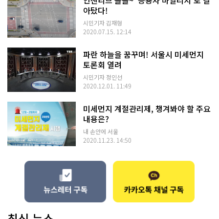
인센티브 쏠쏠~ '승용차 마일리지'로 갈
아탔다!
시민기자 김재형
2020.07.15. 12:14
파란 하늘을 꿈꾸며! 서울시 미세먼지
토론회 열려
시민기자 정인선
2020.12.01. 11:49
미세먼지 계절관리제, 챙겨봐야 할 주요
내용은?
내 손안에 서울
2020.11.23. 14:50
최신 뉴스