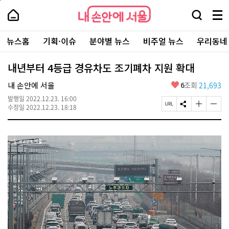
본
페
내
문
이
내
손
검
메
바
지
손
안
색
뉴
로
상
안
주
에
창
전
가
단
에
뉴스홈
기획·이슈
분야별 뉴스
비주얼 뉴스
우리동네
요
서
열
체
기
으
서
서
울
기
보
로
울
비
기
이
-
내년부터 4등급 경유차도 조기폐차 지원 확대
스
동
서
바
울
좋
내 손안에 서울
6
조회
21,693
로
시
아
가
대
발행일
2022.12.23. 16:00
요
기
페
S
글
글
표
수정일
2022.12.23. 18:18
이
N
자
자
소
지
S
크
크
통
U
공
기
기
포
R
유
크
작
털
L
하
게
게
복
기
변
변
사
경
경
하
하
기
기