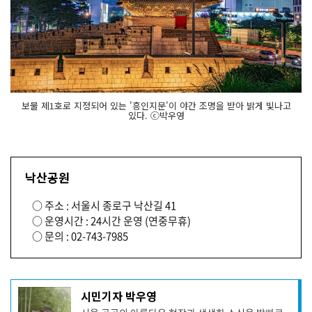
보물 제1호로 지정되어 있는 '흥인지문'이 야간 조명을 받아 밝게 빛나고
있다. ⓒ박우영
낙산공원
○ 주소 : 서울시 종로구 낙산길 41
○ 운영시간 : 24시간 운영 (연중무휴)
○ 문의 : 02-743-7985
기
시민기자 박우영
사