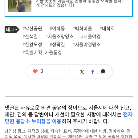
서울 곳곳의 아름다운 현장과 생생한 소식을 발빠르
작
게 전해드리겠습니다!
성
자
프
로
기
필
태
#낙산공원
#이화동
#벽화마을
#대학로
사
그
관
#산책길
#서울조망명소
#서울야경
련
#한양도성
#성곽길
#서울야경명소
태
그
#특별기획_가을풍경
좋
2
카
트
페
아
카
위
이
요
오
터
스
톡
북
댓글은 자유로운 의견 공유의 장이므로 서울시에 대한 신고,
제안, 건의 등 답변이나 개선이 필요한 사항에 대해서는
전자
민원 응답소 누리집을 이용
하여 주시기 바랍니다.
상업성 광고, 저작권 침해, 저속한 표현, 특정인에 대한 비방, 명예훼손, 정
치적 목적, 유사한 내용의 반복적 글, 개인정보 유출,그 밖에 공익을 저해하