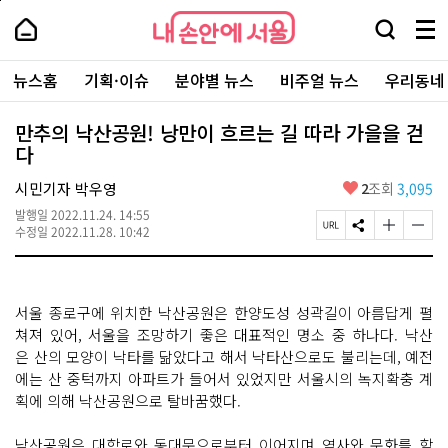
본
페
내
문
이
내
손
검
메
바
지
손
안
색
뉴
로
상
안
주
에
창
전
가
단
에
뉴스홈
기획·이슈
분야별 뉴스
비주얼 뉴스
우리동네
요
서
열
체
기
으
서
서
울
기
보
로
울
비
기
이
-
만추의 낙산공원! 낭만이 흐르는 길 따라 가을을 걷
스
동
서
다
바
울
로
시
가
좋
시민기자 박우영
2
조회
3,095
대
기
아
표
발행일
2022.11.24. 14:55
요
소
페
S
글
글
수정일
2022.11.28. 10:42
통
이
N
자
자
포
지
S
크
크
털
U
공
기
기
R
유
크
작
서울 종로구에 위치한 낙산공원은 한양도성 성곽길이 아름답게 펼
L
하
게
게
복
기
변
변
쳐져 있어, 서울을 조망하기 좋은 대표적인 명소 중 하나다. 낙산
사
경
경
은 산의 모양이 낙타를 닮았다고 해서 낙타산으로도 불리는데, 예전
하
하
에는 산 중턱까지 아파트가 들어서 있었지만 서울시의 녹지확충 계
기
기
획에 의해 낙산공원으로 탈바꿈했다.
낙산공원은 대학로와 동대문으로부터 이어지며 역사와 문화를 함