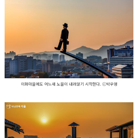
이화마을에도 어느새 노을이 내려앉기 시작한다. ⓒ박우영