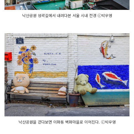
낙산공원 성곽길에서 내려다본 서울 시내 전경 ⓒ박우영
낙산공원을 걷다보면 이화동 벽화마을로 이어진다. ⓒ박우영