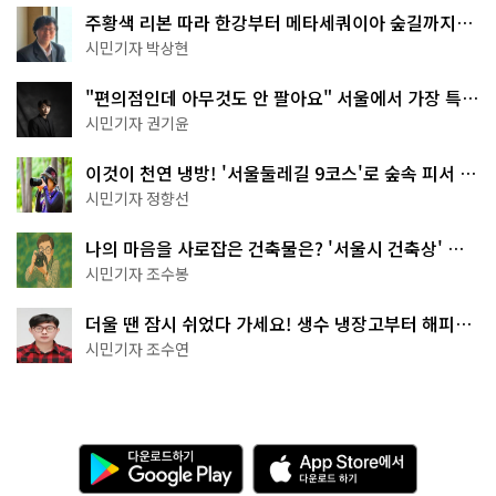
주황색 리본 따라 한강부터 메타세쿼이아 숲길까지…
서울둘레길 15코스
시민기자 박상현
"편의점인데 아무것도 안 팔아요" 서울에서 가장 특별
한 편의점의 정체
시민기자 권기윤
이것이 천연 냉방! '서울둘레길 9코스'로 숲속 피서 떠
나볼까
시민기자 정향선
나의 마음을 사로잡은 건축물은? '서울시 건축상' 수
상작 공개!
시민기자 조수봉
더울 땐 잠시 쉬었다 가세요! 생수 냉장고부터 해피소
·무더위쉼터까지
시민기자 조수연
다
A
운
p
로
p