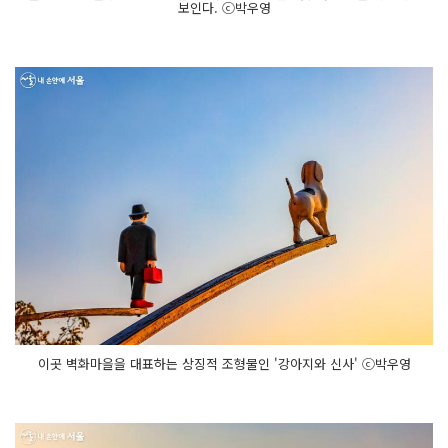
보인다. ⓒ박우영
이곳 벽화마을을 대표하는 상징적 조형물인 '강아지와 신사' ⓒ박우영