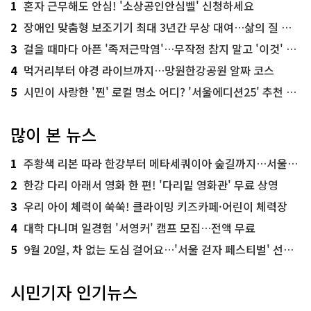
1
혼자 근무해도 안심! '소상공인안심벨' 신청하세요
2
장애인 맞춤형 보조기기 최대 3년간 무상 대여…삶의 질 높인다
3
걸을 때마다 아픈 '족저근막염'…무작정 참지 말고 '이것' 해보세요!
4
먹거리부터 야경 라이브까지…망원한강공원 알짜 코스
5
시민이 사랑한 '찐' 로컬 명소 어디? '서울에디션25' 추천 코스
많이 본 뉴스
1
주황색 리본 따라 한강부터 메타세쿼이아 숲길까지…서울둘레길 15코스
2
한강 다리 아래서 영화 한 편! '다리밑 영화관' 무료 상영
3
우리 아이 체력이 쑥쑥! 클라이밍 키즈카페·어린이 체력장
4
대학 다니며 일경험 '서영커' 캠프 모집…전액 무료
5
9월 20일, 차 없는 도심 걸어요…'서울 걷자 페스티벌' 선착순 5천명
시민기자 인기뉴스