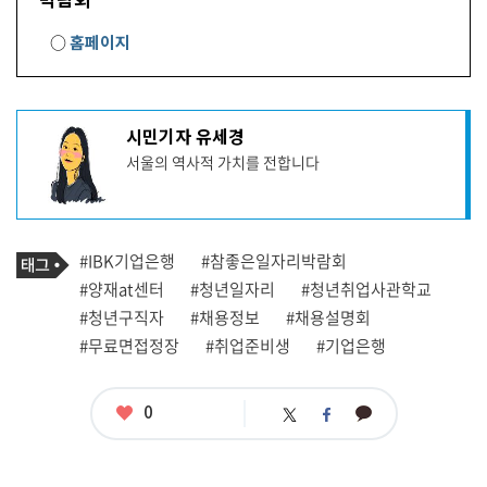
○
홈페이지
기
시민기자 유세경
사
서울의 역사적 가치를 전합니다
작
성
자
프
로
기
필
태
#IBK기업은행
#참좋은일자리박람회
사
그
관
#양재at센터
#청년일자리
#청년취업사관학교
련
#청년구직자
#채용정보
#채용설명회
태
그
#무료면접정장
#취업준비생
#기업은행
좋
0
카
트
페
아
카
위
이
요
오
터
스
톡
북