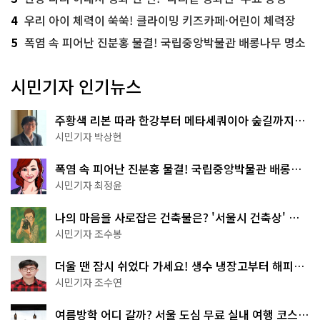
4
우리 아이 체력이 쑥쑥! 클라이밍 키즈카페·어린이 체력장
5
폭염 속 피어난 진분홍 물결! 국립중앙박물관 배롱나무 명소
시민기자 인기뉴스
주황색 리본 따라 한강부터 메타세쿼이아 숲길까지…
서울둘레길 15코스
시민기자 박상현
폭염 속 피어난 진분홍 물결! 국립중앙박물관 배롱나
무 명소
시민기자 최정윤
나의 마음을 사로잡은 건축물은? '서울시 건축상' 수
상작 공개!
시민기자 조수봉
더울 땐 잠시 쉬었다 가세요! 생수 냉장고부터 해피소
·무더위쉼터까지
시민기자 조수연
여름방학 어디 갈까? 서울 도심 무료 실내 여행 코스