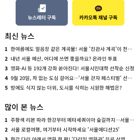
최신 뉴스
1
한여름에도 얼음장 같은 계곡물! 서울 '진관사 계곡'이 천국이네~
2
내년 서울 예산, 어디에 쓰면 좋을까요? 온라인 투표
3
영화·AI 등 192개 강좌 쏟아진다! 서울시민대학 선착순 신청
4
9월 20일, 차 없는 도심 걸어요…'서울 걷자 페스티벌' 선착순 5천명
5
밤에도 식지 않는 더위, 도시를 식히는 시원한 해법은?
많이 본 뉴스
1
주황색 리본 따라 한강부터 메타세쿼이아 숲길까지…서울둘레길 15코스
2
서울 로컬여행, 여기부터 시작하세요 '서울에디션25'
3
한강 다리 아래서 영화 한 편! '다리밑 영화관' 무료 상영