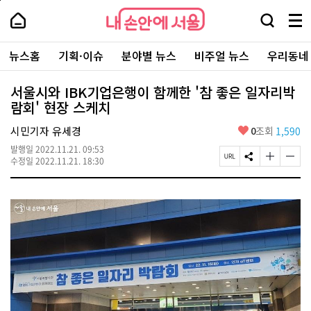
본
페
내
문
이
내
손
검
메
바
지
손
안
색
뉴
로
상
안
주
에
창
전
가
단
에
뉴스홈
기획·이슈
분야별 뉴스
비주얼 뉴스
우리동네
요
서
열
체
기
으
서
서
울
기
보
로
울
비
기
이
-
서울시와 IBK기업은행이 함께한 '참 좋은 일자리박
스
동
서
람회' 현장 스케치
바
울
로
시
가
좋
시민기자 유세경
0
조회
1,590
대
기
아
표
발행일
2022.11.21. 09:53
요
소
페
S
글
글
수정일
2022.11.21. 18:30
통
이
N
자
자
포
지
S
크
크
털
U
공
기
기
R
유
크
작
L
하
게
게
복
기
변
변
사
경
경
하
하
기
기