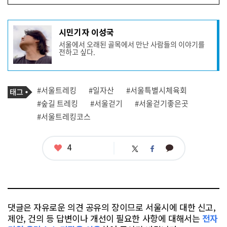
기
시민기자 이성국
사
서울에서 오래된 골목에서 만난 사람들의 이야기를
작
전하고 싶다.
성
자
프
로
기
필
태
#서울트레킹
#일자산
#서울특별시체육회
사
그
관
#숲길 트레킹
#서울걷기
#서울걷기좋은곳
련
#서울트레킹코스
태
그
좋
4
카
트
페
아
카
위
이
요
오
터
스
톡
북
댓글은 자유로운 의견 공유의 장이므로 서울시에 대한 신고,
제안, 건의 등 답변이나 개선이 필요한 사항에 대해서는
전자