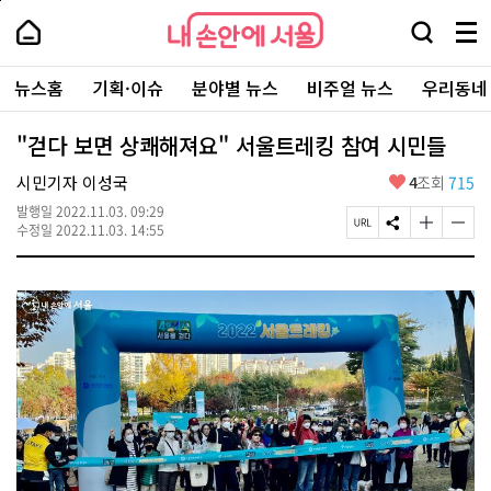
본
페
내
문
이
내
손
검
메
바
지
손
안
색
뉴
로
상
안
주
에
창
전
가
단
에
뉴스홈
기획·이슈
분야별 뉴스
비주얼 뉴스
우리동네
요
서
열
체
기
으
서
서
울
기
보
로
울
비
기
이
-
"걷다 보면 상쾌해져요" 서울트레킹 참여 시민들
스
동
서
바
울
좋
시민기자 이성국
4
조회
715
로
시
아
가
대
발행일
2022.11.03. 09:29
요
기
페
S
글
글
표
수정일
2022.11.03. 14:55
이
N
자
자
소
지
S
크
크
통
U
공
기
기
포
R
유
크
작
털
L
하
게
게
복
기
변
변
사
경
경
하
하
기
기