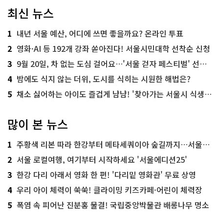
최신 뉴스
1
내년 서울 예산, 어디에 쓰면 좋을까요? 온라인 투표
2
영화·AI 등 192개 강좌 쏟아진다! 서울시민대학 선착순 신청
3
9월 20일, 차 없는 도심 걸어요…'서울 걷자 페스티벌' 선착순 5천명
4
밤에도 식지 않는 더위, 도시를 식히는 시원한 해법은?
5
채소 싫어하는 아이도 즐겁게 냠냠! '찾아가는 서울시 식생활 교육' 현장
많이 본 뉴스
1
주황색 리본 따라 한강부터 메타세쿼이아 숲길까지…서울둘레길 15코스
2
서울 로컬여행, 여기부터 시작하세요 '서울에디션25'
3
한강 다리 아래서 영화 한 편! '다리밑 영화관' 무료 상영
4
우리 아이 체력이 쑥쑥! 클라이밍 키즈카페·어린이 체력장
5
폭염 속 피어난 진분홍 물결! 국립중앙박물관 배롱나무 명소