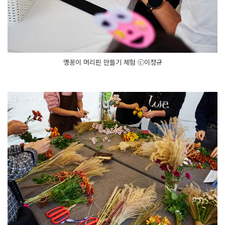
맹꽁이 머리핀 만들기 체험 ⓒ이정규