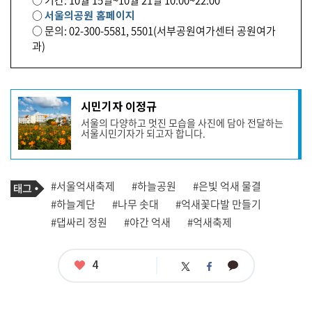
○
서울의공원 홈페이지
○ 문의: 02-300-5581, 5501(서부공원여가센터 공원여가
과)
기
시민기자 이정규
사
서울의 다양하고 멋진 모습을 사진에 담아 전달하는
작
서울시민기자가 되고자 합니다.
성
자
프
로
기
필
태
#서울억새축제
#하늘공원
#은빛 억새 물결
사
그
관
#하늘계단
#나무 솟대
#억새꽃다발 만들기
련
#댑싸리 정원
#야간 억새
#억새축제
태
그
좋
4
카
트
페
아
카
위
이
요
오
터
스
톡
북