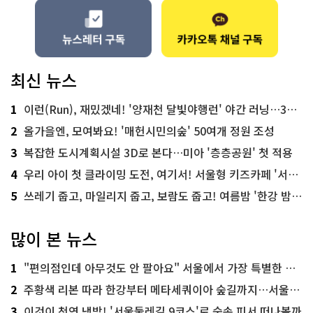
최신 뉴스
1
이런(Run), 재밌겠네! '양재천 달빛야행런' 야간 러닝…300명 모집
2
올가을엔, 모여봐요! '매헌시민의숲' 50여개 정원 조성
3
복잡한 도시계획시설 3D로 본다…미아 '층층공원' 첫 적용
4
우리 아이 첫 클라이밍 도전, 여기서! 서울형 키즈카페 '서울가족플라자점'
5
쓰레기 줍고, 마일리지 줍고, 보람도 줍고! 여름밤 '한강 밤마실 줍깅'
많이 본 뉴스
1
"편의점인데 아무것도 안 팔아요" 서울에서 가장 특별한 편의점의 정체
2
주황색 리본 따라 한강부터 메타세쿼이아 숲길까지…서울둘레길 15코스
3
이것이 천연 냉방! '서울둘레길 9코스'로 숲속 피서 떠나볼까