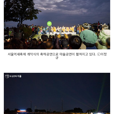
서울억새축제 개막식의 축하공연으로 마술공연이 펼쳐지고 있다. ⓒ이정
규