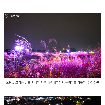
보랏빛 조명을 받은 억새가 가을밤을 매혹적인 분위기로 이끈다. ⓒ이정규