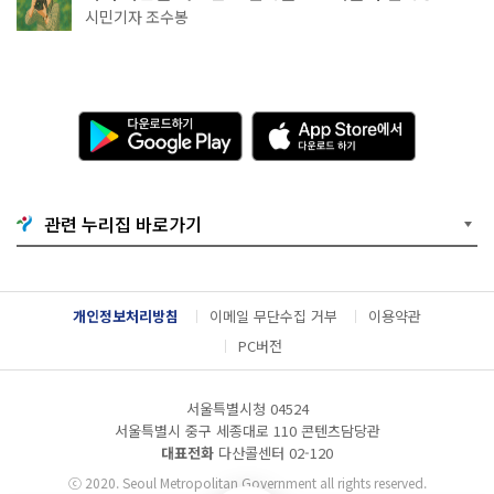
상작 공개!
시민기자 조수봉
다
A
운
p
로
p
드
S
하
t
기
o
관련 누리집 바로가기
G
r
o
e
o
에
g
서
l
다
개인정보처리방침
이메일 무단수집 거부
이용약관
e
운
P
로
PC버전
l
드
a
하
y
기
서울특별시청 04524
서울특별시 중구 세종대로 110 콘텐츠담당관
대표전화
다산콜센터
02-120
ⓒ
2020. Seoul Metropolitan Government all rights reserved.