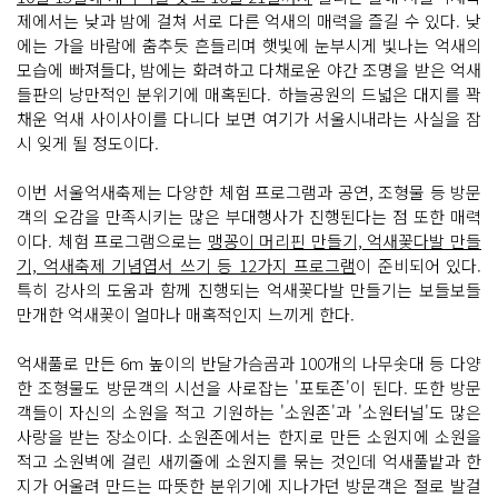
제에서는 낮과 밤에 걸쳐 서로 다른 억새의 매력을 즐길 수 있다. 낮
에는 가을 바람에 춤추듯 흔들리며 햇빛에 눈부시게 빛나는 억새의
모습에 빠져들다, 밤에는 화려하고 다채로운 야간 조명을 받은 억새
들판의 낭만적인 분위기에 매혹된다. 하늘공원의 드넓은 대지를 꽉
채운 억새 사이사이를 다니다 보면 여기가 서울시내라는 사실을 잠
시 잊게 될 정도이다.
이번 서울억새축제는 다양한 체험 프로그램과 공연, 조형물 등 방문
객의 오감을 만족시키는 많은 부대행사가 진행된다는 점 또한 매력
이다. 체험 프로그램으로는
맹꽁이 머리핀 만들기, 억새꽃다발 만들
기, 억새축제 기념엽서 쓰기 등 12가지 프로그램
이 준비되어 있다.
특히 강사의 도움과 함께 진행되는 억새꽃다발 만들기는 보들보들
만개한 억새꽃이 얼마나 매혹적인지 느끼게 한다.
억새풀로 만든 6m 높이의 반달가슴곰과 100개의 나무솟대 등 다양
한 조형물도 방문객의 시선을 사로잡는 '포토존'이 된다. 또한 방문
객들이 자신의 소원을 적고 기원하는 '소원존'과 '소원터널'도 많은
사랑을 받는 장소이다. 소원존에서는 한지로 만든 소원지에 소원을
적고 소원벽에 걸린 새끼줄에 소원지를 묶는 것인데 억새풀밭과 한
지가 어울려 만드는 따뜻한 분위기에 지나가던 방문객은 절로 발걸