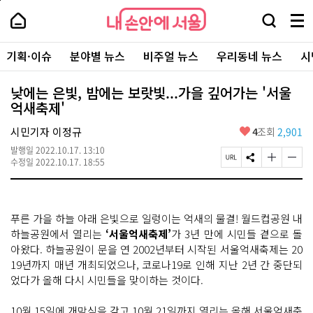
본
페
내
문
이
내
손
검
메
바
지
손
안
색
뉴
로
상
안
주
에
창
전
가
단
에
기획·이슈
분야별 뉴스
비주얼 뉴스
우리동네 뉴스
시
요
서
열
체
기
으
서
서
울
기
보
로
울
비
기
이
-
낮에는 은빛, 밤에는 보랏빛...가을 깊어가는 '서울
스
동
서
억새축제'
바
울
로
시
가
좋
시민기자 이정규
4
조회
2,901
대
기
아
표
발행일
2022.10.17. 13:10
요
소
페
S
글
글
수정일
2022.10.17. 18:55
통
이
N
자
자
포
지
S
크
크
털
U
공
기
기
R
유
크
작
푸른 가을 하늘 아래 은빛으로 일렁이는 억새의 물결! 월드컵공원 내
L
하
게
게
복
기
변
변
하늘공원에서 열리는
‘서울억새축제’
가 3년 만에 시민들 곁으로 돌
사
경
경
아왔다. 하늘공원이 문을 연 2002년부터 시작된 서울억새축제는 20
하
하
19년까지 매년 개최되었으나, 코로나19로 인해 지난 2년 간 중단되
기
기
었다가 올해 다시 시민들을 맞이하는 것이다.
10월 15일에 개막식을 갖고 10월 21일까지
열리는 올해 서울억새축