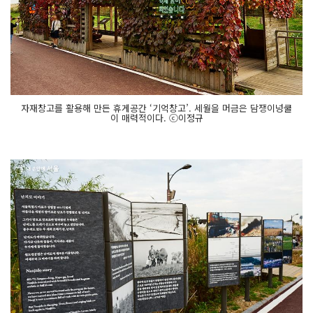
자재창고를 활용해 만든 휴게공간 ‘기억창고’. 세월을 머금은 담쟁이넝쿨
이 매력적이다. ⓒ이정규