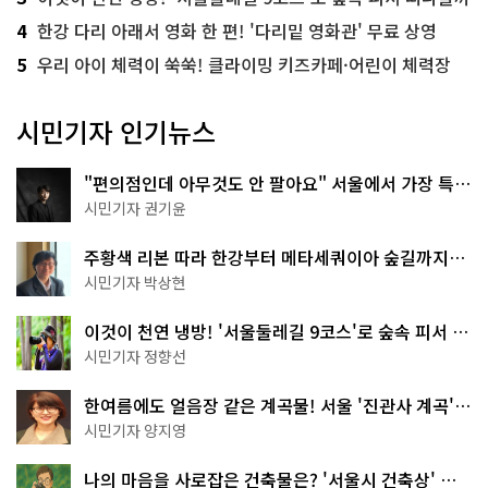
4
한강 다리 아래서 영화 한 편! '다리밑 영화관' 무료 상영
5
우리 아이 체력이 쑥쑥! 클라이밍 키즈카페·어린이 체력장
시민기자 인기뉴스
"편의점인데 아무것도 안 팔아요" 서울에서 가장 특별
한 편의점의 정체
시민기자 권기윤
주황색 리본 따라 한강부터 메타세쿼이아 숲길까지…
서울둘레길 15코스
시민기자 박상현
이것이 천연 냉방! '서울둘레길 9코스'로 숲속 피서 떠
나볼까
시민기자 정향선
한여름에도 얼음장 같은 계곡물! 서울 '진관사 계곡'이
천국이네~
시민기자 양지영
나의 마음을 사로잡은 건축물은? '서울시 건축상' 수