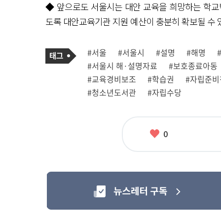
◆ 앞으로도 서울시는 대안 교육을 희망하는 학교
도록 대안교육기관 지원 예산이 충분히 확보될 수 
기
태
#서울
#서울시
#설명
#해명
사
그
관
#서울시 해·설명자료
#보호종료아동
련
태
#교육경비보조
#학습권
#자립준비
그
#청소년도서관
#자립수당
좋
0
아
요