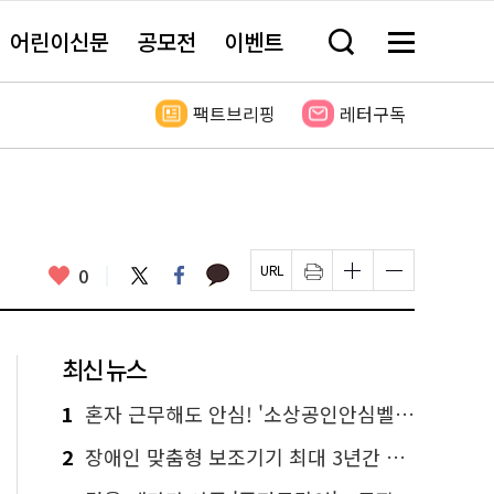
어린이신문
공모전
이벤트
검
메
색
뉴
창
전
열
체
팩트브리핑
레터구독
기
보
기
카
좋
트
페
0
페
인
글
글
카
위
이
아
이
쇄
자
자
오
터
스
요
지
하
크
크
톡
북
U
기
기
기
R
새
크
작
L
창
게
게
최신 뉴스
복
열
변
변
사
림
경
경
하
하
1
혼자 근무해도 안심! '소상공인안심벨' 신청하세요
기
기
2
장애인 맞춤형 보조기기 최대 3년간 무상 대여…삶의 질 높인다