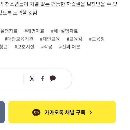
밖 청소년들이 차별 없는 평등한 학습권을 보장받을 수 있
있도록 노력할 것임
#설명자료
#해명자료
#해·설명자료
#대안교육기관
#대안교육
#교육감
#교육청
청년
#보호시설
#작공
#진짜 어른
카
트
페
카
위
이
오
터
스
톡
북