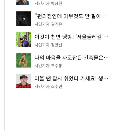
시민기자 박상현
"편의점인데 아무것도 안 팔아요" 서울에서 가장 특별한 편의점의 정체
시민기자 권기윤
이것이 천연 냉방! '서울둘레길 9코스'로 숲속 피서 떠나볼까
시민기자 정향선
나의 마음을 사로잡은 건축물은? '서울시 건축상' 수상작 공개!
시민기자 조수봉
더울 땐 잠시 쉬었다 가세요! 생수 냉장고부터 해피소·무더위쉼터까지
시민기자 조수연