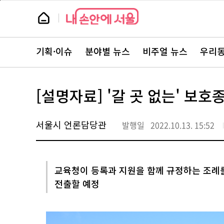
본
페
문
이
뉴
바
지
스
로
상
룸
가
단
뉴
기
으
스
로
기획·이슈
분야별 뉴스
비주얼 뉴스
우리동
주
이
요
동
서
비
스
[설명자료] '갈 곳 없는' 보
바
로
가
기
서울시 언론담당관
발행일
2022.10.13. 15:52
교육청이 등록과 지원을 함께 규정하는 조례
전출할 예정