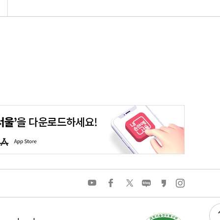
평생학습포털
청년포털
대기환경정보
에코마일리지
A
p
p
S
t
o
유
페
트
네
카
인
r
튜
이
위
이
카
스
e
브
스
터
버
오
타
북
블
스
그
로
토
램
그
리