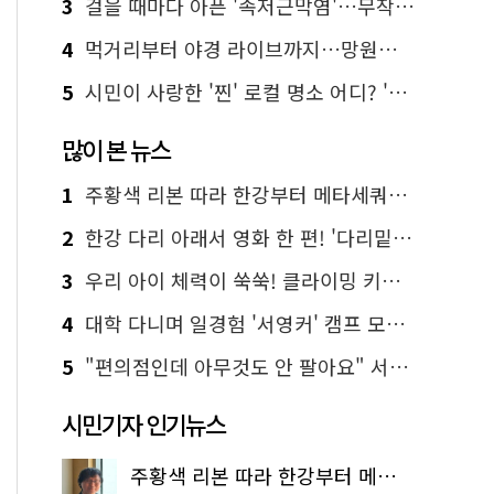
3
걸을 때마다 아픈 '족저근막염'…무작정 참지 말고 '이것' 해보세요!
4
먹거리부터 야경 라이브까지…망원한강공원 알짜 코스
5
시민이 사랑한 '찐' 로컬 명소 어디? '서울에디션25' 추천 코스
많이 본 뉴스
1
주황색 리본 따라 한강부터 메타세쿼이아 숲길까지…서울둘레길 15코스
2
한강 다리 아래서 영화 한 편! '다리밑 영화관' 무료 상영
3
우리 아이 체력이 쑥쑥! 클라이밍 키즈카페·어린이 체력장
4
대학 다니며 일경험 '서영커' 캠프 모집…전액 무료
5
"편의점인데 아무것도 안 팔아요" 서울에서 가장 특별한 편의점의 정체
시민기자 인기뉴스
주황색 리본 따라 한강부터 메타세쿼이아 숲길까지…서울둘레길 15코스