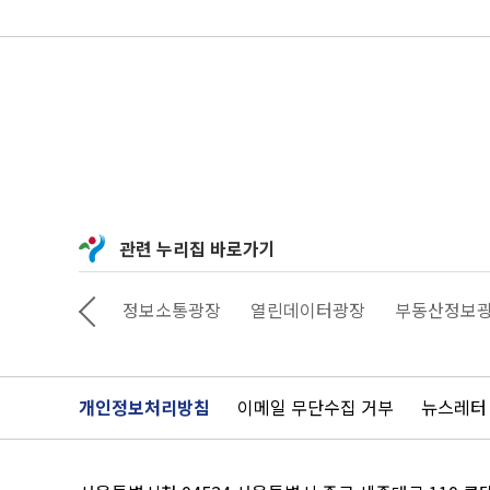
관련 누리집 바로가기
상상대로 서울
정보소통광장
열린데이터광장
부동산정보
개인정보처리방침
이메일 무단수집 거부
뉴스레터