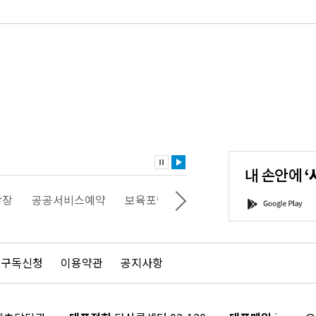
내
손
안
에
'서
광장
공공서비스예약
보육포털
일자리포털
문화포털
G
울'을
o
다
o
운
g
로
l
드
e
 구독신청
이용약관
공지사항
하
P
세
l
요!
a
y