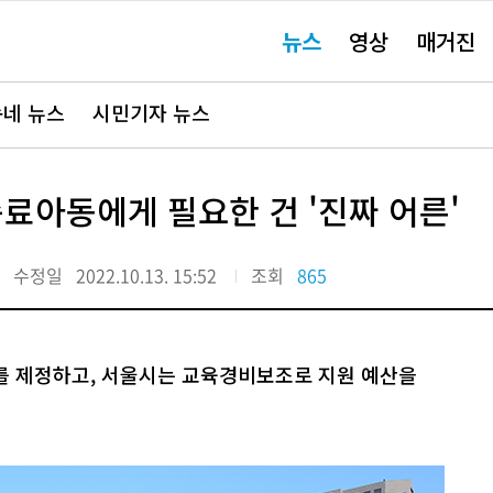
주
뉴스
영상
매거진
요
서
비
스
바
네 뉴스
시민기자 뉴스
로
가
기"
호종료아동에게 필요한 건 '진짜 어른'
수정일
2022.10.13. 15:52
조회
865
를 제정하고, 서울시는 교육경비보조로 지원 예산을