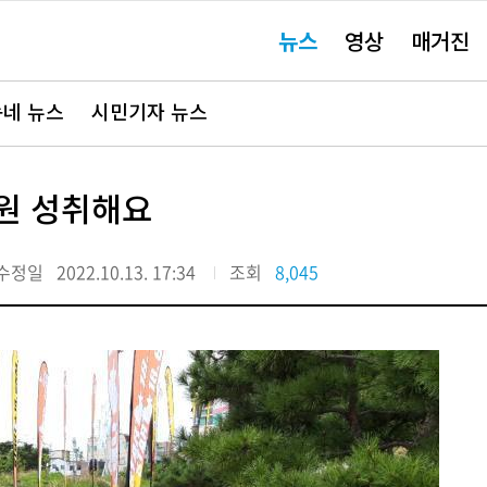
주
뉴스
영상
매거진
요
서
비
스
바
네 뉴스
시민기자 뉴스
로
가
기"
원 성취해요
수정일
2022.10.13. 17:34
조회
8,045