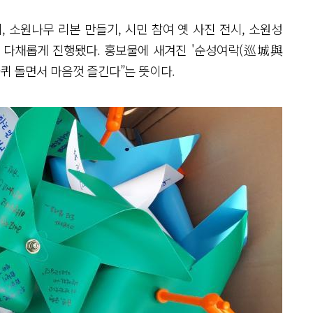
소원나무 리본 만들기, 시민 참여 옛 사진 전시, 소원성
 다채롭게 진행됐다. 홍보물에 새겨진 '순성여락(巡城與
퀴 돌면서 마음껏 즐긴다”는 뜻이다.