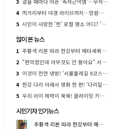
3
걸을 때마다 아픈 '족저근막염'…무작정 참지 말고 '이것' 해보세요!
4
먹거리부터 야경 라이브까지…망원한강공원 알짜 코스
5
시민이 사랑한 '찐' 로컬 명소 어디? '서울에디션25' 추천 코스
많이 본 뉴스
1
주황색 리본 따라 한강부터 메타세쿼이아 숲길까지…서울둘레길 15코스
2
"편의점인데 아무것도 안 팔아요" 서울에서 가장 특별한 편의점의 정체
3
이것이 천연 냉방! '서울둘레길 9코스'로 숲속 피서 떠나볼까
4
한강 다리 아래서 영화 한 편! '다리밑 영화관' 무료 상영
5
우리 아이 체력이 쑥쑥! 클라이밍 키즈카페·어린이 체력장
시민기자 인기뉴스
주황색 리본 따라 한강부터 메타세쿼이아 숲길까지…서울둘레길 15코스