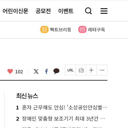
어린이신문
공모전
이벤트
검
메
색
뉴
창
전
열
체
팩트브리핑
레터구독
기
보
기
카
좋
트
페
102
페
인
글
글
카
위
이
아
이
쇄
자
자
오
터
스
요
지
하
크
크
톡
북
U
기
기
기
R
새
크
작
L
창
게
게
최신 뉴스
복
열
변
변
사
림
경
경
하
하
1
혼자 근무해도 안심! '소상공인안심벨' 신청하세요
기
기
2
장애인 맞춤형 보조기기 최대 3년간 무상 대여…삶의 질 높인다