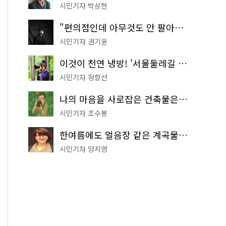
시민기자 박상현
"편의점인데 아무것도 안 팔아요" 서울에서 가장 특별한 편의점의 정체
시민기자 권기윤
이것이 천연 냉방! '서울둘레길 9코스'로 숲속 피서 떠나볼까
시민기자 정향선
나의 마음을 사로잡은 건축물은? '서울시 건축상' 수상작 공개!
시민기자 조수봉
한여름에도 얼음장 같은 계곡물! 서울 '진관사 계곡'이 천국이네~
시민기자 양지영