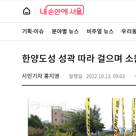
본
페
문
이
뉴
바
지
스
로
상
룸
가
단
뉴
기
으
스
로
기획·이슈
분야별 뉴스
비주얼 뉴스
우리동
주
이
요
동
서
비
스
한양도성 성곽 따라 걸으며 소
바
로
가
기
시민기자 홍지영
발행일
2022.10.13. 09:02