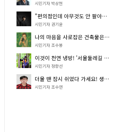
시민기자 박상현
"편의점인데 아무것도 안 팔아요" 서울에서 가장 특별한 편의점의 정체
시민기자 권기윤
나의 마음을 사로잡은 건축물은? '서울시 건축상' 수상작 공개!
시민기자 조수봉
이것이 천연 냉방! '서울둘레길 9코스'로 숲속 피서 떠나볼까
시민기자 정향선
더울 땐 잠시 쉬었다 가세요! 생수 냉장고부터 해피소·무더위쉼터까지
시민기자 조수연