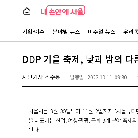
본
페
문
이
뉴
바
지
스
로
상
룸
가
단
뉴
기
으
스
로
기획·이슈
분야별 뉴스
비주얼 뉴스
우리동
주
이
요
동
서
비
스
DDP 가을 축제, 낮과 밤의 다
바
로
가
기
시민기자 조수봉
발행일
2022.10.11. 09:30
서울시는 9월 30일부터 11월 2일까지 ‘서울뷰티먼스(
을 대표하는 산업, 여행·관광, 문화 3개 분야 축제의
된다.