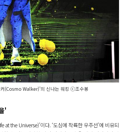
(Cosmo Walker)’의 신나는 워킹 ⓒ조수봉
을'
e at the Universe)’이다. ‘도심에 착륙한 우주선’에 비유되