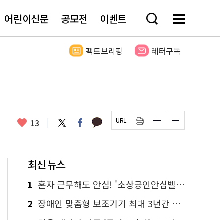
어린이신문
공모전
이벤트
검
메
색
뉴
창
전
열
체
팩트브리핑
레터구독
기
보
기
카
좋
트
페
13
페
인
글
글
카
위
이
아
이
쇄
자
자
오
터
스
요
지
하
크
크
톡
북
U
기
기
기
R
새
크
작
L
창
게
게
최신 뉴스
복
열
변
변
사
림
경
경
하
하
1
혼자 근무해도 안심! '소상공인안심벨' 신청하세요
기
기
2
장애인 맞춤형 보조기기 최대 3년간 무상 대여…삶의 질 높인다