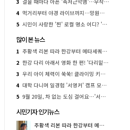
3
걸을 때마다 아픈 '족저근막염'…무작정 참지 말고 '이것' 해보세요!
4
먹거리부터 야경 라이브까지…망원한강공원 알짜 코스
5
시민이 사랑한 '찐' 로컬 명소 어디? '서울에디션25' 추천 코스
많이 본 뉴스
1
주황색 리본 따라 한강부터 메타세쿼이아 숲길까지…서울둘레길 15코스
2
한강 다리 아래서 영화 한 편! '다리밑 영화관' 무료 상영
3
우리 아이 체력이 쑥쑥! 클라이밍 키즈카페·어린이 체력장
4
대학 다니며 일경험 '서영커' 캠프 모집…전액 무료
5
9월 20일, 차 없는 도심 걸어요…'서울 걷자 페스티벌' 선착순 5천명
시민기자 인기뉴스
주황색 리본 따라 한강부터 메타세쿼이아 숲길까지…서울둘레길 15코스