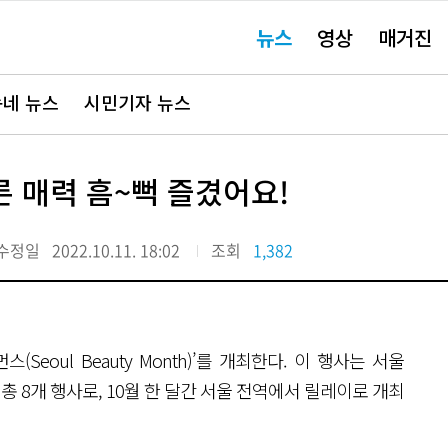
주
뉴스
영상
매거진
요
서
비
스
바
네 뉴스
시민기자 뉴스
로
가
기"
른 매력 흠~뻑 즐겼어요!
수정일
2022.10.11. 18:02
조회
1,382
Seoul Beauty Month)’를 개최한다. 이 행사는 서울
 총 8개 행사로, 10월 한 달간 서울 전역에서 릴레이로 개최