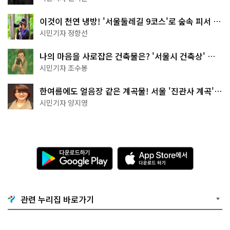
이것이 천연 냉방! '서울둘레길 9코스'로 숲속 피서 떠
나볼까
시민기자 정향선
나의 마음을 사로잡은 건축물은? '서울시 건축상' 수
상작 공개!
시민기자 조수봉
한여름에도 얼음장 같은 계곡물! 서울 '진관사 계곡'이
천국이네~
시민기자 양지영
다
A
운
p
로
p
드
S
하
t
기
o
관련 누리집 바로가기
G
r
o
e
o
에
g
서