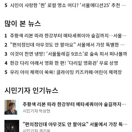
5
시민이 사랑한 '찐' 로컬 명소 어디? '서울에디션25' 추천 코스
많이 본 뉴스
1
주황색 리본 따라 한강부터 메타세쿼이아 숲길까지…서울둘레길 15코스
2
"편의점인데 아무것도 안 팔아요" 서울에서 가장 특별한 편의점의 정체
3
이것이 천연 냉방! '서울둘레길 9코스'로 숲속 피서 떠나볼까
4
한강 다리 아래서 영화 한 편! '다리밑 영화관' 무료 상영
5
우리 아이 체력이 쑥쑥! 클라이밍 키즈카페·어린이 체력장
시민기자 인기뉴스
주황색 리본 따라 한강부터 메타세쿼이아 숲길까지…
서울둘레길 15코스
시민기자 박상현
"편의점인데 아무것도 안 팔아요" 서울에서 가장 특별
한 편의점의 정체
시민기자 권기윤