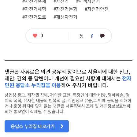
관
#자전거축제
#자전거
#이색자전거
련
#자전거체험
#자전거문화
#자전거안전
태
그
#자전거도로
#재생자전거
좋
0
카
트
페
아
카
위
이
요
오
터
스
톡
북
댓글은 자유로운 의견 공유의 장이므로 서울시에 대한 신고,
제안, 건의 등 답변이나 개선이 필요한 사항에 대해서는
전자
민원 응답소 누리집을 이용
하여 주시기 바랍니다.
상업성 광고, 저작권 침해, 저속한 표현, 특정인에 대한 비방, 명예훼손, 정
치적 목적, 유사한 내용의 반복적 글, 개인정보 유출,그 밖에 공익을 저해하
거나 운영 취지에 맞지 않는 댓글은 서울특별시 조례 및 개인정보보호법에
의해 통보없이 삭제될 수 있습니다.
응답소 누리집 바로가기