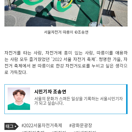
서울자전거 따릉이 ©조송연
자전거를 타는 사람, 자전거에 흥미 있는 사람, 따릉이를 애용하
는 사람 모두 즐거웠었던 '2022 서울 자전거 축제'. 청명한 가을, 자
전거 축제에서 본 따릉이로 한강 자전거도로를 누비고 싶은 생각으
로 가득찼다.
기
시민기자 조송연
사
서울의 문화가 스며든 일상을 기록하는 서울시민기자
작
가 되고 싶습니다.
성
자
프
로
기
필
태
#2022서울자전거축제
#광화문광장
사
그