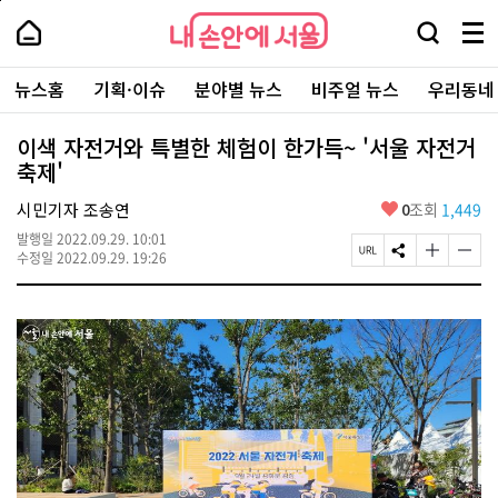
본
페
내
문
이
내
손
검
메
바
지
손
안
색
뉴
로
상
안
주
에
창
전
가
단
에
뉴스홈
기획·이슈
분야별 뉴스
비주얼 뉴스
우리동네
요
서
열
체
기
으
서
서
울
기
보
로
울
비
기
이
-
이색 자전거와 특별한 체험이 한가득~ '서울 자전거
스
동
서
축제'
바
울
로
시
가
좋
시민기자 조송연
0
조회
1,449
대
기
아
표
발행일
2022.09.29. 10:01
요
소
페
S
글
글
수정일
2022.09.29. 19:26
통
이
N
자
자
포
지
S
크
크
털
U
공
기
기
R
유
크
작
L
하
게
게
복
기
변
변
사
경
경
하
하
기
기