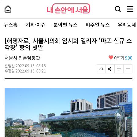
본
페
내
문
이
내
손
검
메
바
지
손
안
색
뉴
로
상
안
주
에
창
전
가
단
에
뉴스홈
기획·이슈
분야별 뉴스
비주얼 뉴스
우리동네
요
서
열
체
기
으
서
서
울
기
보
로
울
비
기
이
-
[해명자료] 서울시의회 임시회 열리자 '마포 신규 소
스
동
서
각장' 항의 빗발
바
울
로
시
가
좋
서울시 언론담당관
0
조회
900
대
기
아
표
발행일
2022.09.15. 08:15
요
소
페
S
글
글
수정일
2022.09.15. 08:21
통
이
N
자
자
포
지
S
크
크
털
U
공
기
기
R
유
크
작
L
하
게
게
복
기
변
변
사
경
경
하
하
기
기