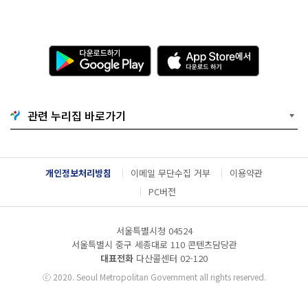
다
A
운
p
로
p
드
S
하
t
기
o
관련 누리집 바로가기
G
r
o
e
o
에
g
서
l
다
개인정보처리방침
이메일 무단수집 거부
이용약관
e
운
P
로
PC버전
l
드
a
하
y
기
서울특별시청 04524
서울특별시 중구 세종대로 110 콘텐츠담당관
대표전화
다산콜센터
02-120
ⓒ
2020. Seoul Metropolitan Government all rights reserved.