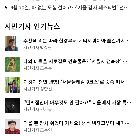
5
9월 20일, 차 없는 도심 걸어요…'서울 걷자 페스티벌' 선착순 5천명
시민기자 인기뉴스
주황색 리본 따라 한강부터 메타세쿼이아 숲길까지…
서울둘레길 15코스
시민기자 박상현
나의 마음을 사로잡은 건축물은? '서울시 건축상' 수
상작 공개!
시민기자 조수봉
이것이 천연 냉방! '서울둘레길 9코스'로 숲속 피서 떠
나볼까
시민기자 정향선
"편의점인데 아무것도 안 팔아요" 서울에서 가장 특별
한 편의점의 정체
시민기자 권기윤
더울 땐 잠시 쉬었다 가세요! 생수 냉장고부터 해피소
·무더위쉼터까지
시민기자 조수연