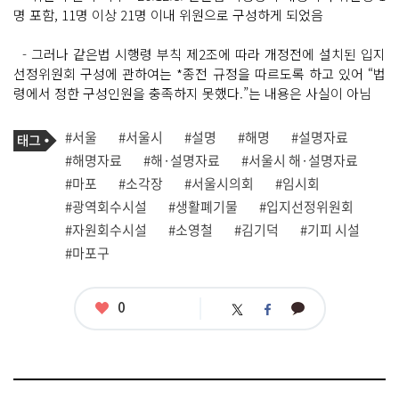
명 포함, 11명 이상 21명 이내 위원으로 구성하게 되었음
- 그러나 같은법 시행령 부칙 제2조에 따라 개정전에 설치된 입지
선정위원회 구성에 관하여는 *종전 규정을 따르도록 하고 있어 “법
령에서 정한 구성인원을 충족하지 못했다.”는 내용은 사실이 아님
기
태
#서울
#서울시
#설명
#해명
#설명자료
사
그
관
#해명자료
#해·설명자료
#서울시 해·설명자료
련
#마포
#소각장
#서울시의회
#임시회
태
그
#광역회수시설
#생활폐기물
#입지선정위원회
#자원회수시설
#소영철
#김기덕
#기피 시설
#마포구
좋
0
카
트
페
아
카
위
이
요
오
터
스
톡
북