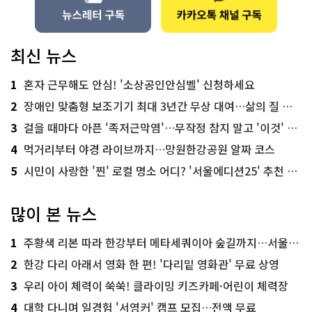
최신 뉴스
1
혼자 근무해도 안심! '소상공인안심벨' 신청하세요
2
장애인 맞춤형 보조기기 최대 3년간 무상 대여…삶의 질 높인다
3
걸을 때마다 아픈 '족저근막염'…무작정 참지 말고 '이것' 해보세요!
4
먹거리부터 야경 라이브까지…망원한강공원 알짜 코스
5
시민이 사랑한 '찐' 로컬 명소 어디? '서울에디션25' 추천 코스
많이 본 뉴스
1
주황색 리본 따라 한강부터 메타세쿼이아 숲길까지…서울둘레길 15코스
2
한강 다리 아래서 영화 한 편! '다리밑 영화관' 무료 상영
3
우리 아이 체력이 쑥쑥! 클라이밍 키즈카페·어린이 체력장
4
대학 다니며 일경험 '서영커' 캠프 모집…전액 무료