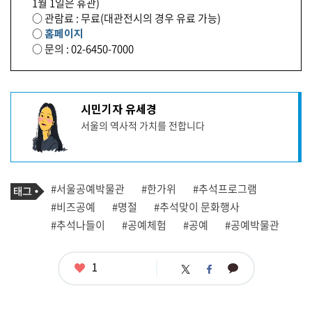
1월 1일은 휴관)
○ 관람료 : 무료(대관전시의 경우 유료 가능)
○
홈페이지
○ 문의 : 02-6450-7000
기
시민기자 유세경
사
서울의 역사적 가치를 전합니다
작
성
자
프
로
기
필
태
#서울공예박물관
#한가위
#추석프로그램
사
그
관
#비즈공예
#명절
#추석맞이 문화행사
련
#추석나들이
#공예체험
#공예
#공예박물관
태
그
좋
1
카
트
페
아
카
위
이
요
오
터
스
톡
북