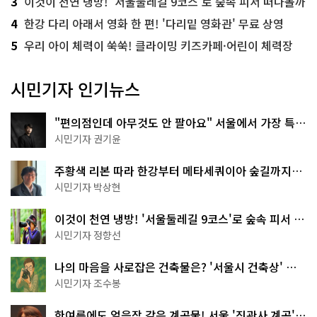
3
이것이 천연 냉방! '서울둘레길 9코스'로 숲속 피서 떠나볼까
4
한강 다리 아래서 영화 한 편! '다리밑 영화관' 무료 상영
5
우리 아이 체력이 쑥쑥! 클라이밍 키즈카페·어린이 체력장
시민기자 인기뉴스
"편의점인데 아무것도 안 팔아요" 서울에서 가장 특별
한 편의점의 정체
시민기자 권기윤
주황색 리본 따라 한강부터 메타세쿼이아 숲길까지…
서울둘레길 15코스
시민기자 박상현
이것이 천연 냉방! '서울둘레길 9코스'로 숲속 피서 떠
나볼까
시민기자 정향선
나의 마음을 사로잡은 건축물은? '서울시 건축상' 수
상작 공개!
시민기자 조수봉
한여름에도 얼음장 같은 계곡물! 서울 '진관사 계곡'이