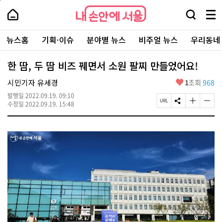
본
페
내
문
이
내
손
검
메
바
지
손
안
색
뉴
로
상
안
주
에
창
전
가
단
에
뉴스홈
기획·이슈
분야별 뉴스
비주얼 뉴스
우리동네
요
서
열
체
기
으
서
서
울
기
보
로
울
비
기
이
-
한 땀, 두 땀 비즈 꿰면서 소원 팔찌 만들었어요!
스
동
서
바
울
좋
시민기자 유세경
1
조회
968
로
시
아
가
대
발행일
2022.09.19. 09:10
요
기
페
S
글
글
표
수정일
2022.09.19. 15:48
이
N
자
자
소
지
S
크
크
통
U
공
기
기
포
R
유
크
작
털
L
하
게
게
복
기
변
변
사
경
경
하
하
기
기