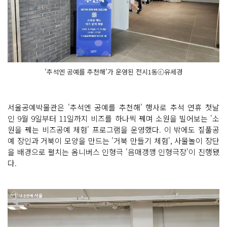
'추석엔 공예를 추천해'가 운영된 전시1동ⓒ유세경
서울공예박물관은 '추석엔 공예를 추천해' 행사로 추석 연휴 첫날
인 9월 9일부터 11일까지 비즈를 하나씩 꿰며 소원을 빌어보는 '소
원을 꿰는 비즈공예 체험' 프로그램을 운영했다. 이 밖에도 짚풀공
예 장인과 거북이 모양을 만드는 '거북 만들기 체험', 사물놀이 장단
을 배경으로 펼치는 옴니버스 인형극 '음매갱깽 인형극장'이 진행됐
다.