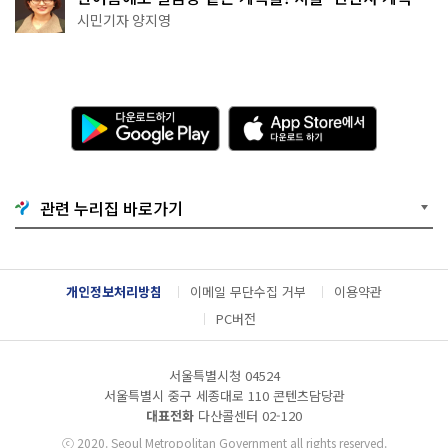
천국이네~
시민기자 양지영
다
A
운
p
로
p
드
S
하
t
기
o
관련 누리집 바로가기
G
r
o
e
o
에
g
서
l
다
개인정보처리방침
이메일 무단수집 거부
이용약관
e
운
P
로
PC버전
l
드
a
하
y
기
서울특별시청 04524
서울특별시 중구 세종대로 110 콘텐츠담당관
대표전화
다산콜센터
02-120
ⓒ
2020. Seoul Metropolitan Government all rights reserved.