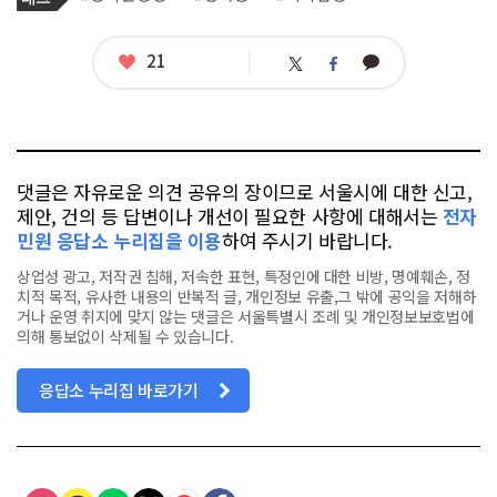
사
그
관
련
태
좋
21
카
트
페
그
아
카
위
이
요
오
터
스
톡
북
댓글은 자유로운 의견 공유의 장이므로 서울시에 대한 신고,
제안, 건의 등 답변이나 개선이 필요한 사항에 대해서는
전자
민원 응답소 누리집을 이용
하여 주시기 바랍니다.
상업성 광고, 저작권 침해, 저속한 표현, 특정인에 대한 비방, 명예훼손, 정
치적 목적, 유사한 내용의 반복적 글, 개인정보 유출,그 밖에 공익을 저해하
거나 운영 취지에 맞지 않는 댓글은 서울특별시 조례 및 개인정보보호법에
의해 통보없이 삭제될 수 있습니다.
응답소 누리집 바로가기