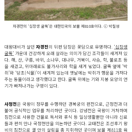
자경전의 ‘십장생 굴뚝’은 대한민국의 보물 제810호이다. ⓒ 박칠성
대왕대비가 살던
자경전
의 뒤편 담장은 꽃담으로 유명하다.
‘십장생
굴뚝’
가운데 건강하게 오래 살라는 의미가 담긴 조각들이 새겨져 있
다. 해, 산, 구름, 바위, 소나무, 대나무, 거북이, 사슴, 학, 불로초 등
을 새겼고, 위아래로도 불가사리와 학을 새겨 넣었다. 굴뚝 옆에 ‘박
쥐’와 ‘당초(식물)’이 새겨져 있는데 옛날에는 박쥐가 행운을 가져다
주는 동물이라고 생각했다고 한다. 굴뚝 위에는 기와 지붕 모양의 연
기가 빠져나가는 구멍이 있다.
사정전
은 국왕이 정무를 수행하던 경복궁의 편전으로, 근정전과 더
불어 공식적인 업무를 처리하던 곳이다. 강녕전은 국왕이 거처하며
침전으로 사용한 건물로 독서와 휴식 등 일상생활뿐만 아니라 신료
들과 편히 만나 국정현안을 의논하던 곳이다. 교태전은 조선후기 왕
비의 침전으로 궐 안의 살림을 총 지휘하던 곳이며 보물 제811호 육