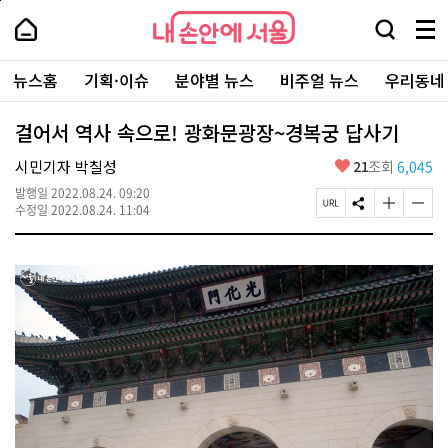
본
페
내
문
이
내
손
검
메
바
지
손
안
색
뉴
로
상
안
주
에
창
전
가
단
에
뉴스홈
기획·이슈
분야별 뉴스
비주얼 뉴스
우리동네
요
서
열
체
기
으
서
서
울
기
보
로
울
비
기
이
-
걸어서 역사 속으로! 광화문광장~경복궁 답사기
스
동
서
바
울
좋
시민기자 박칠성
21
조회
6,045
로
시
아
가
대
발행일
2022.08.24. 09:20
요
기
페
S
글
글
표
수정일
2022.08.24. 11:04
이
N
자
자
소
지
S
크
크
통
U
공
기
기
포
R
유
크
작
털
L
하
게
게
복
기
변
변
사
경
경
하
하
기
기