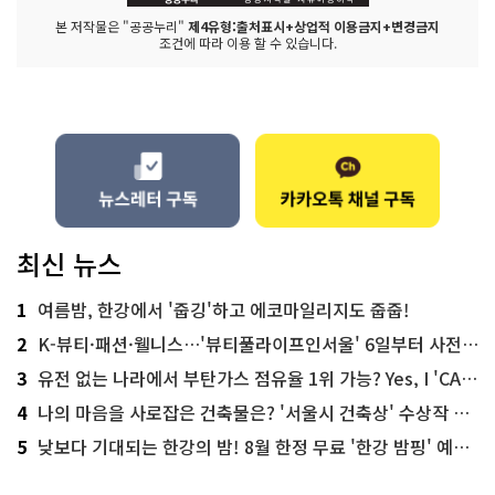
본 저작물은 "공공누리"
제4유형:출처표시+상업적 이용금지+변경금지
조건에 따라 이용 할 수 있습니다.
최신 뉴스
1
여름밤, 한강에서 '줍깅'하고 에코마일리지도 줍줍!
2
K-뷰티·패션·웰니스…'뷰티풀라이프인서울' 6일부터 사전 예약
3
유전 없는 나라에서 부탄가스 점유율 1위 가능? Yes, I 'CAN'
4
나의 마음을 사로잡은 건축물은? '서울시 건축상' 수상작 공개!
5
낮보다 기대되는 한강의 밤! 8월 한정 무료 '한강 밤핑' 예약은?