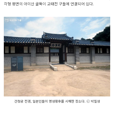
각형 평면의 아미산 굴뚝이 교태전 구들에 연결되어 있다.
건청궁 전경, 일본인들이 명성황후를 시해한 장소다. ⓒ 박칠성