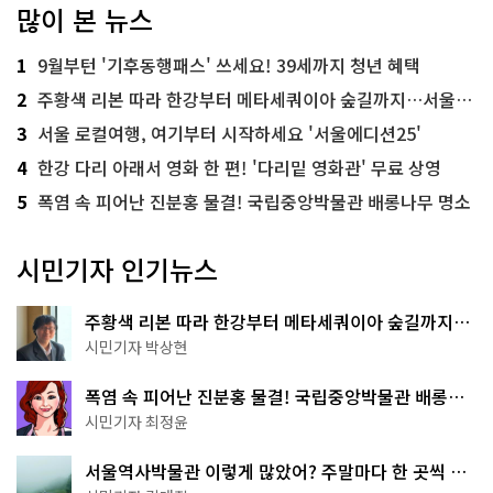
많이 본 뉴스
1
9월부턴 '기후동행패스' 쓰세요! 39세까지 청년 혜택
2
주황색 리본 따라 한강부터 메타세쿼이아 숲길까지…서울둘레길 15코스
3
서울 로컬여행, 여기부터 시작하세요 '서울에디션25'
4
한강 다리 아래서 영화 한 편! '다리밑 영화관' 무료 상영
5
폭염 속 피어난 진분홍 물결! 국립중앙박물관 배롱나무 명소
시민기자 인기뉴스
주황색 리본 따라 한강부터 메타세쿼이아 숲길까지…
서울둘레길 15코스
시민기자 박상현
폭염 속 피어난 진분홍 물결! 국립중앙박물관 배롱나
무 명소
시민기자 최정윤
서울역사박물관 이렇게 많았어? 주말마다 한 곳씩 떠
나는 역사 산책