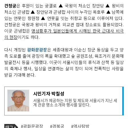
건청궁
은 후원이 있는 궁궐로 ▲ 국왕의 처소인 장안당 ▲ 왕비의
처소인 곤녕합 ▲ 장안당과 곤녕합 사이의 누각인 옥호루 ▲ 남쪽에
있는 연못인 향원정 ▲ 연못을 잇는 취향교 등으로 이루어져 있다.
건청궁은 국왕과 왕비의 거처로 외교관 접대 장소로도 활용되었다.
이곳 곤녕합은
명성황후가 일본인들에게 시해된 한국 근대사 비극
의 현장
이기도 하다.
다시 개장된
광화문광장
은 세종대왕과 이순신 장군 동상을 두고 양
측 도로를 줄여 광장의 폭을 확대했고 숲 공원조성, 육조거리 문화재
발굴전시 등을 시행했다. 이곳이 서울시민들의 휴식과 산책 등 일상
의 축제나 행사, 일상을 연결하는 삶의 장이 되어 전폭적인 사랑을
받길 기대해 본다.
기
시민기자 박칠성
사
서울시가 제공하는 지원 및 제도와 서울시가 지닌 세
작
계 관광 명소 소개와 행사를 알린다.
성
자
프
로
기
필
태
#광화문광장
#경복궁
#역사탐방