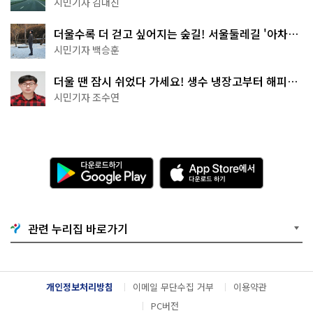
시민기자 김대진
더울수록 더 걷고 싶어지는 숲길! 서울둘레길 '아차산
코스'
시민기자 백승훈
더울 땐 잠시 쉬었다 가세요! 생수 냉장고부터 해피소
·무더위쉼터까지
시민기자 조수연
다
A
운
p
로
p
드
S
하
t
기
o
관련 누리집 바로가기
G
r
o
e
o
에
g
서
l
다
개인정보처리방침
이메일 무단수집 거부
이용약관
e
운
P
로
PC버전