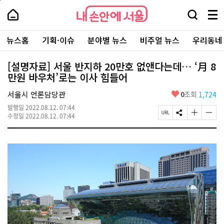
본
페
내
문
이
내
손
검
메
바
지
손
안
색
뉴
로
상
안
주
에
창
전
가
단
에
뉴스홈
기획·이슈
분야별 뉴스
비주얼 뉴스
우리동네
요
서
열
체
기
으
서
서
울
기
보
로
울
비
기
이
-
[설명자료] 서울 반지하 20만호 없앤다는데… ‘月 8
스
동
서
만원 바우처’로는 이사 힘들어
바
울
로
시
가
좋
서울시 언론담당관
0
조회
1,724
대
기
아
표
발행일
2022.08.12. 07:44
요
소
페
S
글
글
수정일
2022.08.12. 07:44
통
이
N
자
자
포
지
S
크
크
털
U
공
기
기
R
유
크
작
L
하
게
게
복
기
변
변
사
경
경
하
하
기
기