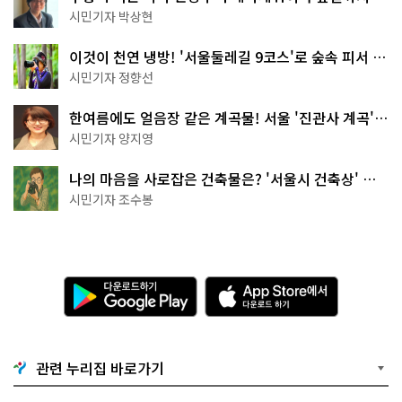
서울둘레길 15코스
시민기자 박상현
이것이 천연 냉방! '서울둘레길 9코스'로 숲속 피서 떠
나볼까
시민기자 정향선
한여름에도 얼음장 같은 계곡물! 서울 '진관사 계곡'이
천국이네~
시민기자 양지영
나의 마음을 사로잡은 건축물은? '서울시 건축상' 수
상작 공개!
시민기자 조수봉
다
A
운
p
로
p
드
S
하
t
기
o
관련 누리집 바로가기
G
r
o
e