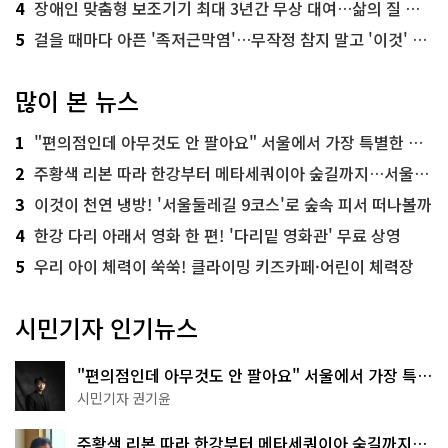
4
장애인 맞춤형 보조기기 최대 3년간 무상 대여…삶의 질 높인다
5
걸을 때마다 아픈 '족저근막염'…무작정 참지 말고 '이것' 해보세요!
많이 본 뉴스
1
"편의점인데 아무것도 안 팔아요" 서울에서 가장 특별한 편의점의 정체
2
주황색 리본 따라 한강부터 메타세쿼이아 숲길까지…서울둘레길 15코스
3
이것이 천연 냉방! '서울둘레길 9코스'로 숲속 피서 떠나볼까
4
한강 다리 아래서 영화 한 편! '다리밑 영화관' 무료 상영
5
우리 아이 체력이 쑥쑥! 클라이밍 키즈카페·어린이 체력장
시민기자 인기뉴스
"편의점인데 아무것도 안 팔아요" 서울에서 가장 특별
한 편의점의 정체
시민기자 권기윤
주황색 리본 따라 한강부터 메타세쿼이아 숲길까지…