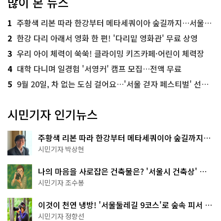
많이 본 뉴스
1
주황색 리본 따라 한강부터 메타세쿼이아 숲길까지…서울둘레길 15코스
2
한강 다리 아래서 영화 한 편! '다리밑 영화관' 무료 상영
3
우리 아이 체력이 쑥쑥! 클라이밍 키즈카페·어린이 체력장
4
대학 다니며 일경험 '서영커' 캠프 모집…전액 무료
5
9월 20일, 차 없는 도심 걸어요…'서울 걷자 페스티벌' 선착순 5천명
시민기자 인기뉴스
주황색 리본 따라 한강부터 메타세쿼이아 숲길까지…
서울둘레길 15코스
시민기자 박상현
나의 마음을 사로잡은 건축물은? '서울시 건축상' 수
상작 공개!
시민기자 조수봉
이것이 천연 냉방! '서울둘레길 9코스'로 숲속 피서 떠
나볼까
시민기자 정향선