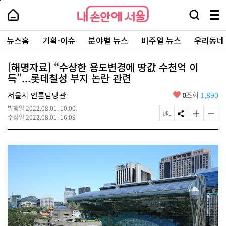
본
페
내
문
이
내
손
검
메
바
지
손
안
색
뉴
로
상
안
주
에
창
전
가
단
에
뉴스홈
기획·이슈
분야별 뉴스
비주얼 뉴스
우리동네
요
서
열
체
기
으
서
서
울
기
보
로
울
비
기
이
-
[해명자료] “수상한 용도변경에 땅값 수천억 이
스
동
서
득”...롯데칠성 부지 논란 관련
바
울
로
시
가
좋
서울시 언론담당관
0
조회
1,890
대
기
아
표
발행일
2022.08.01. 10:00
요
소
페
S
글
글
수정일
2022.08.01. 16:09
통
이
N
자
자
포
지
S
크
크
털
U
공
기
기
R
유
크
작
L
하
게
게
복
기
변
변
사
경
경
하
하
기
기