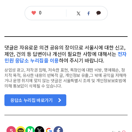
좋
0
카
트
페
아
카
위
이
요
오
터
스
톡
북
댓글은 자유로운 의견 공유의 장이므로 서울시에 대한 신고,
제안, 건의 등 답변이나 개선이 필요한 사항에 대해서는
전자
민원 응답소 누리집을 이용
하여 주시기 바랍니다.
상업성 광고, 저작권 침해, 저속한 표현, 특정인에 대한 비방, 명예훼손, 정
치적 목적, 유사한 내용의 반복적 글, 개인정보 유출,그 밖에 공익을 저해하
거나 운영 취지에 맞지 않는 댓글은 서울특별시 조례 및 개인정보보호법에
의해 통보없이 삭제될 수 있습니다.
응답소 누리집 바로가기