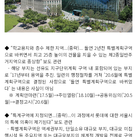
◆ “학교용지와 층수 제한 지역...(중략)... 돌연 2년전 특별계획구역
으로 바뀌면서 최고 25층 높이의 건물을 지을 수 있는 제2종일반주
거지역으로 종상향” 보도 관련
- 해당 부지는 선유도 지구단위계획 구역 내 포함되어 있는 부지
로 ’17년부터 용역을 추진. 일련의 행정절차를 거쳐 ’20.6월에 특별
계획구역으로 결정된 사항으로 ‘돌연 특별계획구역으로 바뀌었
다’ 는 내용은 사실이 아님
※ 계획안마련(’17.5월)→주민열람(’18.10월)→공동위심의(’20.5
월)→결정고시(’20.6월)
◆ “특계구역에 지정되면...(중략)...이 과정에서 롯데에 대한 서울시
의 특혜 의혹이 제기된다” 보도 관련
- 특별계획구역은 역세권부지, 단일소유 대규모 부지, 대규모 미집
행시설 등 주요지역 또는 대규모부지의 체계적 개발을 전제로 구역