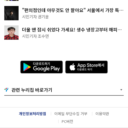
"편의점인데 아무것도 안 팔아요" 서울에서 가장 특별
한 편의점의 정체
시민기자 권기윤
더울 땐 잠시 쉬었다 가세요! 생수 냉장고부터 해피소
·무더위쉼터까지
시민기자 조수연
다
A
운
p
로
p
드
S
하
t
기
o
관련 누리집 바로가기
G
r
o
e
o
에
g
서
l
다
개인정보처리방침
이메일 무단수집 거부
이용약관
e
운
P
로
PC버전
l
드