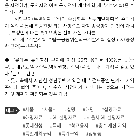
을 지정하며, 구역지정 이후 구체적인 개발계획(세부개발계획)을 수
립하게 됨.
- 해당부지(특별계획구역)의 종상향은 세부개발계획을 수립하
여 심의를 통해 최종결정 되는 사항으로 아직 종상향이 된 것이 아니
며, 특정인에 대한 특혜의혹은 전혀 사실과 다름.
※ 세부개발계획 수립→공동위심의→개발계획 결정고시(종상
향 결정)→건축심의
◆ “롯데는 롯데칠성 부지에 지상 35층 용적률 400%를 ...(중
략)... 대규모 임대주택(역세권청년주택)을 짓는다는 계획을 갖고 있
다.”는 보도관련
- 롯데측에서 제안한 청년주택 계획은 내부 검토중인 단계로 지역
주민과 협의 중이며, 단순히 사업자가 제안하는 것으로 사업추
진 및 계획이 확정되는 것은 아님.
기
태
#서울
#서울시
#설명
#해명
#설명자료
사
그
관
#해명자료
#해·설명자료
#서울시 해·설명자료
련
#롯데칠성
#특혜
#학교용지
#층수 제한 지역
태
그
#특별계획구역
#특계구역
#양평동