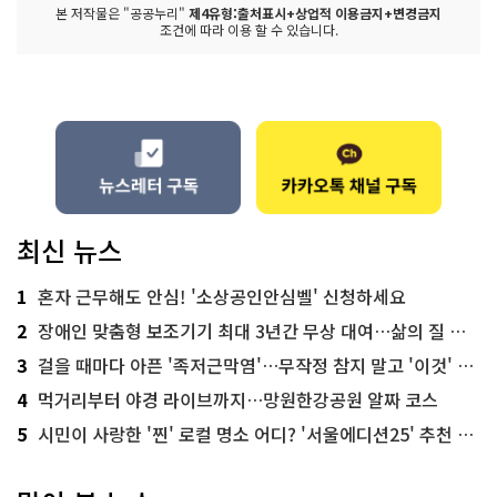
본 저작물은 "공공누리"
제4유형:출처표시+상업적 이용금지+변경금지
조건에 따라 이용 할 수 있습니다.
최신 뉴스
1
혼자 근무해도 안심! '소상공인안심벨' 신청하세요
2
장애인 맞춤형 보조기기 최대 3년간 무상 대여…삶의 질 높인다
3
걸을 때마다 아픈 '족저근막염'…무작정 참지 말고 '이것' 해보세요!
4
먹거리부터 야경 라이브까지…망원한강공원 알짜 코스
5
시민이 사랑한 '찐' 로컬 명소 어디? '서울에디션25' 추천 코스