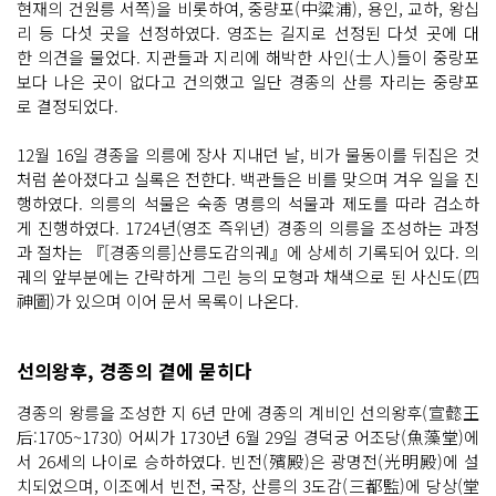
현재의 건원릉 서쪽)을 비롯하여, 중량포(中粱浦), 용인, 교하, 왕십
리 등 다섯 곳을 선정하였다. 영조는 길지로 선정된 다섯 곳에 대
한 의견을 물었다. 지관들과 지리에 해박한 사인(士人)들이 중랑포
보다 나은 곳이 없다고 건의했고 일단 경종의 산릉 자리는 중량포
로 결정되었다.
12월 16일 경종을 의릉에 장사 지내던 날, 비가 물동이를 뒤집은 것
처럼 쏟아졌다고 실록은 전한다. 백관들은 비를 맞으며 겨우 일을 진
행하였다. 의릉의 석물은 숙종 명릉의 석물과 제도를 따라 검소하
게 진행하였다. 1724년(영조 즉위년) 경종의 의릉을 조성하는 과정
과 절차는 『[경종의릉]산릉도감의궤』에 상세히 기록되어 있다. 의
궤의 앞부분에는 간략하게 그린 능의 모형과 채색으로 된 사신도(四
神圖)가 있으며 이어 문서 목록이 나온다.
선의왕후, 경종의 곁에 묻히다
경종의 왕릉을 조성한 지 6년 만에 경종의 계비인 선의왕후(宣懿王
后:1705~1730) 어씨가 1730년 6월 29일 경덕궁 어조당(魚藻堂)에
서 26세의 나이로 승하하였다. 빈전(殯殿)은 광명전(光明殿)에 설
치되었으며, 이조에서 빈전, 국장, 산릉의 3도감(三都監)에 당상(堂