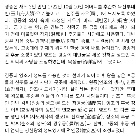
경종은 재위 3년 만인 1722년 10월 10일 어머니를 추존해 옥산부대
빈(玉山府大嬪)으로 높이고 그 신주를 사우(祠宇)에 모시도록 하였
다. 경종의 의지 속에 조성된 사우가 바로 대빈궁(大嬪宮)이
다. ‘궁’이라는 명칭은 경복궁, 창덕궁 등 궁궐 이외에도 왕이 되
기 전에 머물렀던 잠저(潛邸)나 후궁들의 사당에도 사용했다. 대빈
궁은 처음 중부 경행방(慶幸坊:현재의 종로구 낙원동)에 위치해 있
었는데, 고종대에 현재의 위치인 칠궁 경역 내로 옮겨졌다. 경종처
럼 후궁 소생이었던 영조는 경종이 대빈궁을 세운 것처럼 생모인 숙
빈 최씨의 사당을 조성하였는데, 육상궁(毓祥宮)이 그곳이다.
경종과 영조가 생모를 추숭한 것이 선례가 되어 이후 왕을 낳은 후궁
들의 신주를 모신 사당이 곳곳에 세워졌다. 원종(인조의 생부), 진종
(효장세자), 장조(사도세자)처럼 살아서는 왕이 아니었지만 후대
에 왕으로 추숭된 이들의 어머니를 모신 사당들이다. 선조의 후궁
인 인빈 김씨(원종의 생모)를 모신 저경궁(儲慶宮), 영조의 후궁 정
빈 이씨(효장세자의 생모)의 연호궁(延祜宮), 영조의 또 다른 후
궁 영빈 이씨(사도세자의 생모)의 선희궁(宣禧宮), 정조의 후궁 수
빈 박씨(순조의 생모)의 경우궁(景祐宮)과 함께, 고종의 후궁 귀
비 엄씨는 영친왕의 생모였기에 덕안궁(德安宮)이 조성되었다.