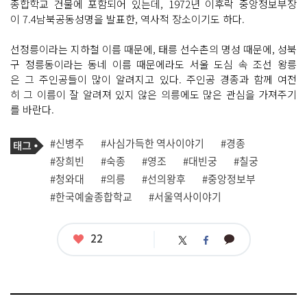
종합학교 건물에 포함되어 있는데, 1972년 이후락 중앙정보부장
이 7.4남북공동성명을 발표한, 역사적 장소이기도 하다.
선정릉이라는 지하철 이름 때문에, 태릉 선수촌의 명성 때문에, 성북
구 정릉동이라는 동네 이름 때문에라도 서울 도심 속 조선 왕릉
은 그 주인공들이 많이 알려지고 있다. 주인공 경종과 함께 여전
히 그 이름이 잘 알려져 있지 않은 의릉에도 많은 관심을 가져주기
를 바란다.
기
태
#신병주
#사심가득한 역사이야기
#경종
사
그
관
#장희빈
#숙종
#영조
#대빈궁
#칠궁
련
#청와대
#의릉
#선의왕후
#중앙정보부
태
그
#한국예술종합학교
#서울역사이야기
좋
22
카
트
페
아
카
위
이
요
오
터
스
톡
북