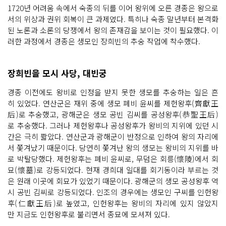
1720년 어려움 속에서 숙종의 뒤를 이어 왕위에 오른 경종은 왕으로
서의 위상과 권위 회복이 큰 과제였다. 특히나 숙종 말년부터 본격화
된 노론과 소론의 당쟁에서 왕의 존재감을 보이는 것이 필요했다. 이
러한 과정에서 경종은 생모인 장희빈의 추숭 작업에 착수했다.
장희빈을 모시 사당, 대빈궁
경종 이전에도 왕비로 인정을 받지 못한 생모를 추숭하는 일은 흔
히 있었다. 연산군은 재위 중에 생모 폐비 윤씨를 제헌왕후(齊獻王
后)로 추숭했고, 광해군은 생모 공빈 김씨를 공성왕후(恭聖王后)
로 추숭했다. 그러나 제헌왕후나 공성왕후가 왕비의 지위에 있던 시
간은 극히 짧았다. 연산군과 광해군이 반정으로 인하여 왕의 자리에
서 쫓겨났기 때문이다. 당연히 쫓겨난 왕의 생모는 왕비의 지위를 바
로 박탈당했다. 제헌왕후는 폐비 윤씨로, 무덤은 회릉(懷陵)에서 회
묘(懷墓)로 강등되었다. 현재 경희대 일대를 회기동이라 부르는 것
은 원래 이곳에 회묘가 있었기 때문이다. 광해군의 생모 공성왕후 역
시 공빈 김씨로 강등되었다. 인조의 경우에는 생모인 구씨를 인헌왕
후(仁獻王后)로 높였고, 인헌왕후는 왕비의 자리에 있지 않았지
만 지금도 인헌왕후로 불리면서 종묘에 모셔져 있다.