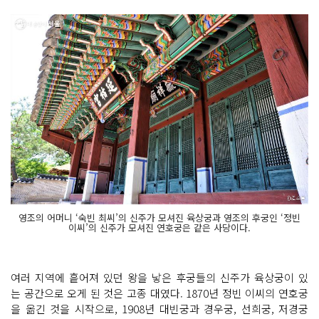
영조의 어머니 ‘숙빈 최씨’의 신주가 모셔진 육상궁과 영조의 후궁인 ‘정빈
이씨’의 신주가 모셔진 연호궁은 같은 사당이다.
여러 지역에 흩어져 있던 왕을 낳은 후궁들의 신주가 육상궁이 있
는 공간으로 오게 된 것은 고종 대였다. 1870년 정빈 이씨의 연호궁
을 옮긴 것을 시작으로, 1908년 대빈궁과 경우궁, 선희궁, 저경궁