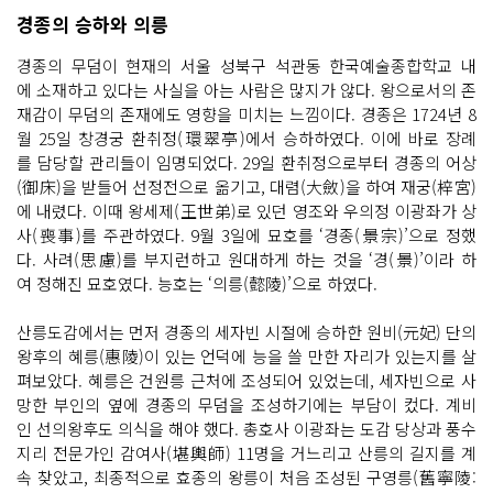
경종의 승하와 의릉
경종의 무덤이 현재의 서울 성북구 석관동 한국예술종합학교 내
에 소재하고 있다는 사실을 아는 사람은 많지가 않다. 왕으로서의 존
재감이 무덤의 존재에도 영향을 미치는 느낌이다. 경종은 1724년 8
월 25일 창경궁 환취정(環翠亭)에서 승하하였다. 이에 바로 장례
를 담당할 관리들이 임명되었다. 29일 환취정으로부터 경종의 어상
(御床)을 받들어 선정전으로 옮기고, 대렴(大斂)을 하여 재궁(梓宮)
에 내렸다. 이때 왕세제(王世弟)로 있던 영조와 우의정 이광좌가 상
사(喪事)를 주관하였다. 9월 3일에 묘호를 ‘경종(景宗)’으로 정했
다. 사려(思慮)를 부지런하고 원대하게 하는 것을 ‘경(景)’이라 하
여 정해진 묘호였다. 능호는 ‘의릉(懿陵)’으로 하였다.
산릉도감에서는 먼저 경종의 세자빈 시절에 승하한 원비(元妃) 단의
왕후의 혜릉(惠陵)이 있는 언덕에 능을 쓸 만한 자리가 있는지를 살
펴보았다. 혜릉은 건원릉 근처에 조성되어 있었는데, 세자빈으로 사
망한 부인의 옆에 경종의 무덤을 조성하기에는 부담이 컸다. 계비
인 선의왕후도 의식을 해야 했다. 총호사 이광좌는 도감 당상과 풍수
지리 전문가인 감여사(堪輿師) 11명을 거느리고 산릉의 길지를 계
속 찾았고, 최종적으로 효종의 왕릉이 처음 조성된 구영릉(舊寧陵: