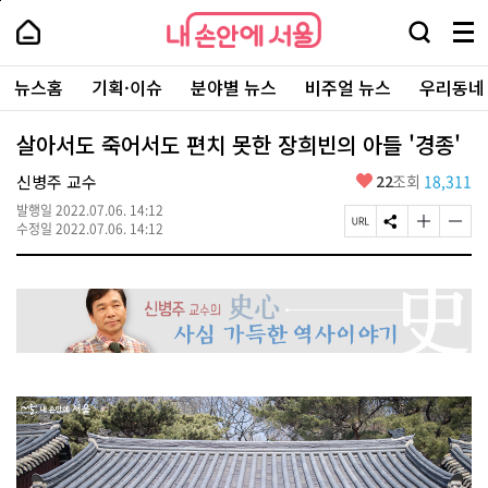
본
페
내
문
이
내
손
검
메
바
지
손
안
색
뉴
로
상
안
주
에
창
전
가
단
에
뉴스홈
기획·이슈
분야별 뉴스
비주얼 뉴스
우리동네
요
서
열
체
기
으
서
서
울
기
보
로
울
비
기
이
-
살아서도 죽어서도 편치 못한 장희빈의 아들 '경종'
스
동
서
바
울
좋
신병주 교수
22
조회
18,311
로
시
아
가
대
발행일
2022.07.06. 14:12
요
기
페
S
글
글
표
수정일
2022.07.06. 14:12
이
N
자
자
소
지
S
크
크
통
U
공
기
기
포
R
유
크
작
털
L
하
게
게
복
기
변
변
사
경
경
하
하
기
기