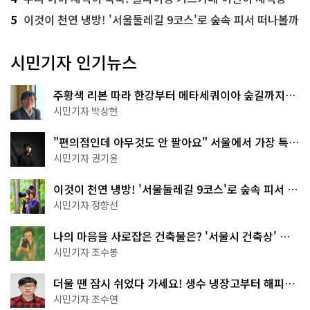
5
이것이 천연 냉방! '서울둘레길 9코스'로 숲속 피서 떠나볼까
시민기자 인기뉴스
주황색 리본 따라 한강부터 메타세쿼이아 숲길까지…
서울둘레길 15코스
시민기자 박상현
"편의점인데 아무것도 안 팔아요" 서울에서 가장 특별
한 편의점의 정체
시민기자 권기윤
이것이 천연 냉방! '서울둘레길 9코스'로 숲속 피서 떠
나볼까
시민기자 정향선
나의 마음을 사로잡은 건축물은? '서울시 건축상' 수
상작 공개!
시민기자 조수봉
더울 땐 잠시 쉬었다 가세요! 생수 냉장고부터 해피소
·무더위쉼터까지
시민기자 조수연