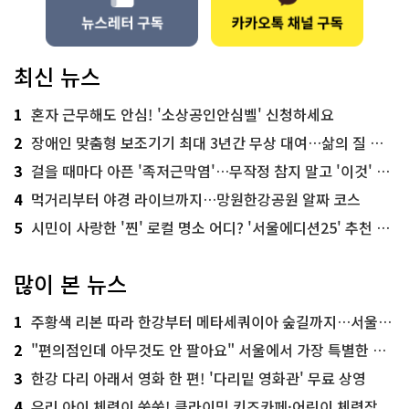
최신 뉴스
1
혼자 근무해도 안심! '소상공인안심벨' 신청하세요
2
장애인 맞춤형 보조기기 최대 3년간 무상 대여…삶의 질 높인다
3
걸을 때마다 아픈 '족저근막염'…무작정 참지 말고 '이것' 해보세요!
4
먹거리부터 야경 라이브까지…망원한강공원 알짜 코스
5
시민이 사랑한 '찐' 로컬 명소 어디? '서울에디션25' 추천 코스
많이 본 뉴스
1
주황색 리본 따라 한강부터 메타세쿼이아 숲길까지…서울둘레길 15코스
2
"편의점인데 아무것도 안 팔아요" 서울에서 가장 특별한 편의점의 정체
3
한강 다리 아래서 영화 한 편! '다리밑 영화관' 무료 상영
4
우리 아이 체력이 쑥쑥! 클라이밍 키즈카페·어린이 체력장