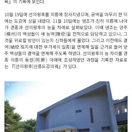
록』의 기록에 보인다.
10월 19일에 선의왕후를 의릉에 장사지냈으며, 공역을 마무리 한 뒤
에는 도감에 상을 내렸다. 11월 10일에는 영조가 친히 의릉에 나아
가 경종과 선의왕후의 능을 차례로 살펴보았다. 이때 영조는 양주
(楊州)의 백성들이 새 능역(陵役)을 전적으로 담당하고 있으니, 그
것을 위로할 방안이 있는지 신하들에게 물었다. 그리고 이전에도 결
역(結役:토지에 대한 부가세의 일종)을 면제해 일을 근거로 들어 양
주 백성들의 결역을 면제해 주도록 하였다. 선의왕후의 능 자리를 경
종 의릉의 동원(同原) 아래에 조성하였던 과정을 기록한 자료로
는 『[선의왕후]산릉도감의궤』가 있다.