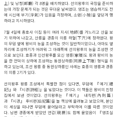
上) 및 낭청(郞廳) 각 8명을 배치하였다. 선의왕후의 국장을 준비하
는데 가장 문제가 되는 것은 무더운 날씨였다. 영조는 염습하기도 전
에 시신에 부기(浮氣)가 있음을 걱정하며, 소렴(小殮)을 앞당겨 행
하라고 지시하였다.
7월 4일에 총호사 이집 등이 여러 지사(地師)를 거느리고 산을 보
기 위하여 나갔고, 산릉을 경종의 의릉 하혈(下穴)에 정하였다. 왕
의 무덤 옆에 왕비의 능을 조성하는 것이 일반적이었으나, 아마도 옆
자리에 조성하기가 어려워 그 아래쪽에 선의왕후의 능을 조성한 것
으로 보인다. 효종과 인선왕후를 모신 영릉(寧陵)도 왕과 왕비의 능
을 한 언덕의 상하에 조성하는 동원상하릉(同原上下陵) 형식을 취
하고 있는데, 조선 왕릉 중 동원상하릉인 사례는 효종의 영릉과 경종
의 의릉 2기가 있다.
선의왕후 왕릉 조성에서 특별한 점이 있다면, 무덤에 『예기(禮
記)』와 『시경(詩經)』을 넣었다는 것이다. 이 책들은 왕비의 친정
집에서 보낸 것이었다. 선의왕후는 『예기』 내칙편(內則篇)
과 『시경』 후비편(后妃篇)을 늘 책상에 올려놓고 보았으며, 본인
이 세상을 떠나면 무덤에 묻어달라고 부탁하여 이를 따른 것이었
다. 남편 경종에게 받았던 연갑(硯匣)도 함께 묻었음이 『영조실