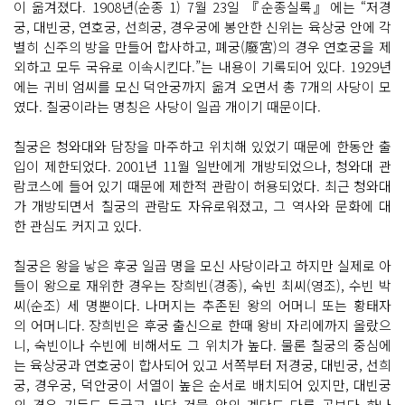
이 옮겨졌다. 1908년(순종 1) 7월 23일 『순종실록』에는 “저경
궁, 대빈궁, 연호궁, 선희궁, 경우궁에 봉안한 신위는 육상궁 안에 각
별히 신주의 방을 만들어 합사하고, 폐궁(廢宮)의 경우 연호궁을 제
외하고 모두 국유로 이속시킨다.”는 내용이 기록되어 있다. 1929년
에는 귀비 엄씨를 모신 덕안궁까지 옮겨 오면서 총 7개의 사당이 모
였다. 칠궁이라는 명칭은 사당이 일곱 개이기 때문이다.
칠궁은 청와대와 담장을 마주하고 위치해 있었기 때문에 한동안 출
입이 제한되었다. 2001년 11월 일반에게 개방되었으나, 청와대 관
람코스에 들어 있기 때문에 제한적 관람이 허용되었다. 최근 청와대
가 개방되면서 칠궁의 관람도 자유로워졌고, 그 역사와 문화에 대
한 관심도 커지고 있다.
칠궁은 왕을 낳은 후궁 일곱 명을 모신 사당이라고 하지만 실제로 아
들이 왕으로 재위한 경우는 장희빈(경종), 숙빈 최씨(영조), 수빈 박
씨(순조) 세 명뿐이다. 나머지는 추존된 왕의 어머니 또는 황태자
의 어머니다. 장희빈은 후궁 출신으로 한때 왕비 자리에까지 올랐으
니, 숙빈이나 수빈에 비해서도 그 위치가 높다. 물론 칠궁의 중심에
는 육상궁과 연호궁이 합사되어 있고 서쪽부터 저경궁, 대빈궁, 선희
궁, 경우궁, 덕안궁이 서열이 높은 순서로 배치되어 있지만, 대빈궁
의 경우 기둥도 둥글고 사당 건물 앞의 계단도 다른 곳보다 하나