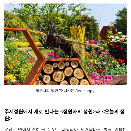
정원사의 정원 ‘허니가든 Bee happy’
주제정원에서 새로 만나는 <정원사의 정원>과 <오늘의 정
원>
우선 주변에서 흔히 볼 수 없는 다알리아, 털개회나무, 톱풀, 임파첸