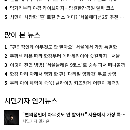
4
먹거리부터 야경 라이브까지…망원한강공원 알짜 코스
5
시민이 사랑한 '찐' 로컬 명소 어디? '서울에디션25' 추천 코스
많이 본 뉴스
1
"편의점인데 아무것도 안 팔아요" 서울에서 가장 특별한 편의점의 정체
2
주황색 리본 따라 한강부터 메타세쿼이아 숲길까지…서울둘레길 15코스
3
이것이 천연 냉방! '서울둘레길 9코스'로 숲속 피서 떠나볼까
4
한강 다리 아래서 영화 한 편! '다리밑 영화관' 무료 상영
5
우리 아이 체력이 쑥쑥! 클라이밍 키즈카페·어린이 체력장
시민기자 인기뉴스
"편의점인데 아무것도 안 팔아요" 서울에서 가장 특별
한 편의점의 정체
시민기자 권기윤