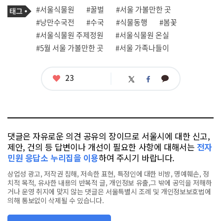
기
태
#서울식물원
#꿀벌
#서울 가볼만한 곳
사
그
관
#낭만수국전
#수국
#식물동행
#봄꽃
련
#서울식물원 주제정원
#서울식물원 온실
태
그
#5월 서울 가볼만한 곳
#서울 가족나들이
좋
23
카
트
페
아
카
위
이
요
오
터
스
톡
북
댓글은 자유로운 의견 공유의 장이므로 서울시에 대한 신고,
제안, 건의 등 답변이나 개선이 필요한 사항에 대해서는
전자
민원 응답소 누리집을 이용
하여 주시기 바랍니다.
상업성 광고, 저작권 침해, 저속한 표현, 특정인에 대한 비방, 명예훼손, 정
치적 목적, 유사한 내용의 반복적 글, 개인정보 유출,그 밖에 공익을 저해하
거나 운영 취지에 맞지 않는 댓글은 서울특별시 조례 및 개인정보보호법에
의해 통보없이 삭제될 수 있습니다.