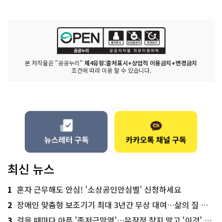
본 저작물은 "공공누리"
제4유형:출처표시+상업적 이용금지+변경금지
조건에 따라 이용 할 수 있습니다.
최신 뉴스
1
혼자 근무해도 안심! '소상공인안심벨' 신청하세요
2
장애인 맞춤형 보조기기 최대 3년간 무상 대여…삶의 질 높인다
3
걸을 때마다 아픈 '족저근막염'…무작정 참지 말고 '이것' 해보세요!