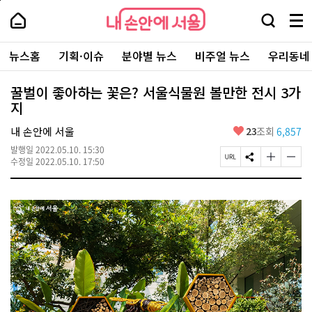
본
페
내
문
이
내
손
검
메
바
지
손
안
색
뉴
로
상
안
주
에
창
전
가
단
에
뉴스홈
기획·이슈
분야별 뉴스
비주얼 뉴스
우리동네
요
서
열
체
기
으
서
서
울
기
보
로
울
비
기
이
-
꿀벌이 좋아하는 꽃은? 서울식물원 볼만한 전시 3가
스
동
서
지
바
울
로
시
가
좋
내 손안에 서울
23
조회
6,857
대
기
아
표
발행일
2022.05.10. 15:30
요
소
페
S
글
글
수정일
2022.05.10. 17:50
통
이
N
자
자
포
지
S
크
크
털
U
공
기
기
R
유
크
작
L
하
게
게
복
기
변
변
사
경
경
하
하
기
기