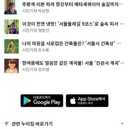
주황색 리본 따라 한강부터 메타세쿼이아 숲길까지…
서울둘레길 15코스
시민기자 박상현
이것이 천연 냉방! '서울둘레길 9코스'로 숲속 피서 떠
나볼까
시민기자 정향선
나의 마음을 사로잡은 건축물은? '서울시 건축상' 수
상작 공개!
시민기자 조수봉
한여름에도 얼음장 같은 계곡물! 서울 '진관사 계곡'이
천국이네~
시민기자 양지영
다
A
운
p
로
p
드
S
하
t
기
o
관련 누리집 바로가기
G
r