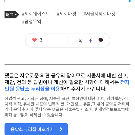
프
로
기
필
태
#제로웨이스트
#제로마켓
#서울시제로마켓
사
그
관
#공정무역
련
태
그
좋
3
카
트
페
아
카
위
이
요
오
터
스
톡
북
댓글은 자유로운 의견 공유의 장이므로 서울시에 대한 신고,
제안, 건의 등 답변이나 개선이 필요한 사항에 대해서는
전자
민원 응답소 누리집을 이용
하여 주시기 바랍니다.
상업성 광고, 저작권 침해, 저속한 표현, 특정인에 대한 비방, 명예훼손, 정
치적 목적, 유사한 내용의 반복적 글, 개인정보 유출,그 밖에 공익을 저해하
거나 운영 취지에 맞지 않는 댓글은 서울특별시 조례 및 개인정보보호법에
의해 통보없이 삭제될 수 있습니다.
응답소 누리집 바로가기