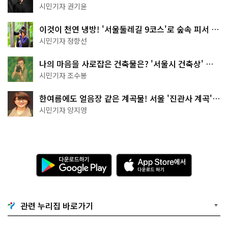
한 편의점의 정체
시민기자 권기윤
이것이 천연 냉방! '서울둘레길 9코스'로 숲속 피서 떠
나볼까
시민기자 정향선
나의 마음을 사로잡은 건축물은? '서울시 건축상' 수
상작 공개!
시민기자 조수봉
한여름에도 얼음장 같은 계곡물! 서울 '진관사 계곡'이
천국이네~
시민기자 양지영
다
A
운
p
로
p
드
S
하
t
기
o
관련 누리집 바로가기
G
r
o
e
o
에