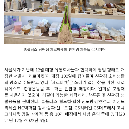
홈플러스 남현점 제로마켓의 친환경 제품들 ⓒ서지현
서울시가 지난해 12월 대형 유통회사들과 협력하여 팝업 형태로 개
장한 서울시 '제로마켓'이 개장 100일에 접어들며 친환경 소비생활
의 명소로 주목받고 있다. '제로마켓'은 쓰레기 없는 삶을 위한 ‘제로
웨이스트’ 환경운동을 추구하는 친환경 매장이다. 일회용 포장재
를 사용하지 않으며, 리필이 가능한 세탁세제, 샴푸류 및 친환경 생
활용품을 판매한다. 홈플러스 월드컵·합정·신도림·남현점과 이랜드
리테일 NC백화점 강서·송파·신구로점, GS리테일 GS더프레시 고덕
그라시움·명일·상계점 등 총 10개 매장에서 시범 운영 중에 있다(20
21년 12월~2022년 6월).