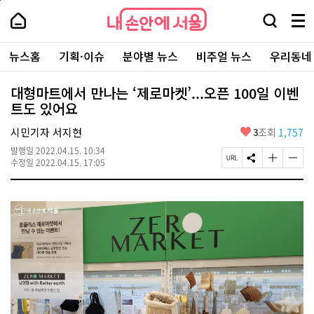
본
페
내
문
이
내
손
검
메
바
지
손
안
색
뉴
로
상
안
주
에
창
전
가
단
에
뉴스홈
기획·이슈
분야별 뉴스
비주얼 뉴스
우리동네
요
서
열
체
기
으
서
서
울
기
보
로
울
비
기
이
-
대형마트에서 만나는 ‘제로마켓’...오픈 100일 이벤
스
동
서
트도 있어요
바
울
로
시
가
좋
시민기자 서지현
3
조회
1,757
대
기
아
표
발행일
2022.04.15. 10:34
요
소
페
S
글
글
수정일
2022.04.15. 17:05
통
이
N
자
자
포
지
S
크
크
털
U
공
기
기
R
유
크
작
L
하
게
게
복
기
변
변
사
경
경
하
하
기
기