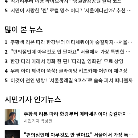
4
먹거리부터 야경 라이브까지…망원한강공원 알짜 코스
5
시민이 사랑한 '찐' 로컬 명소 어디? '서울에디션25' 추천 코스
많이 본 뉴스
1
주황색 리본 따라 한강부터 메타세쿼이아 숲길까지…서울둘레길 15코스
2
"편의점인데 아무것도 안 팔아요" 서울에서 가장 특별한 편의점의 정체
3
한강 다리 아래서 영화 한 편! '다리밑 영화관' 무료 상영
4
우리 아이 체력이 쑥쑥! 클라이밍 키즈카페·어린이 체력장
5
이것이 천연 냉방! '서울둘레길 9코스'로 숲속 피서 떠나볼까
시민기자 인기뉴스
주황색 리본 따라 한강부터 메타세쿼이아 숲길까지…
서울둘레길 15코스
시민기자 박상현
"편의점인데 아무것도 안 팔아요" 서울에서 가장 특별