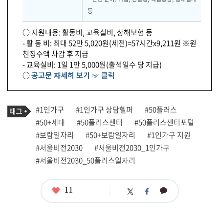
등
○ 지원내용: 활동비, 교육실비, 상해보험 등
- 활 동 비: 최대 52만 5,020원(세전)=57시간x9,211원 ※원
천징수액 차감 후 지급
- 교육실비: 1일 1만 5,000원(출석일수 당 지급)
○
공고문 자세히 보기 ☞ 클릭
기
태
#1인가구
#1인가구 상담헬퍼
#50플러스
사
그
관
#50+세대
#50플러스센터
#50플러스센터포털
련
#보람일자리
#50+보람일자리
#1인가구 지원
태
그
#서울비전2030
#서울비전2030_1인가구
#서울비전2030_50플러스일자리
좋
11
카
트
페
아
카
위
이
요
오
터
스
톡
북