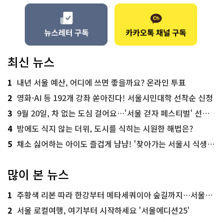
최신 뉴스
1
내년 서울 예산, 어디에 쓰면 좋을까요? 온라인 투표
2
영화·AI 등 192개 강좌 쏟아진다! 서울시민대학 선착순 신청
3
9월 20일, 차 없는 도심 걸어요…'서울 걷자 페스티벌' 선착순 5천명
4
밤에도 식지 않는 더위, 도시를 식히는 시원한 해법은?
5
채소 싫어하는 아이도 즐겁게 냠냠! '찾아가는 서울시 식생활 교육' 현장
많이 본 뉴스
1
주황색 리본 따라 한강부터 메타세쿼이아 숲길까지…서울둘레길 15코스
2
서울 로컬여행, 여기부터 시작하세요 '서울에디션25'