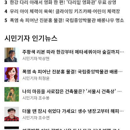
3
한강 다리 아래서 영화 한 편! '다리밑 영화관' 무료 상영
4
우리 아이 체력이 쑥쑥! 클라이밍 키즈카페·어린이 체력장
5
폭염 속 피어난 진분홍 물결! 국립중앙박물관 배롱나무 명소
시민기자 인기뉴스
주황색 리본 따라 한강부터 메타세쿼이아 숲길까지…
서울둘레길 15코스
시민기자 박상현
폭염 속 피어난 진분홍 물결! 국립중앙박물관 배롱나
무 명소
시민기자 최정윤
나의 마음을 사로잡은 건축물은? '서울시 건축상' 수
상작 공개!
시민기자 조수봉
더울 땐 잠시 쉬었다 가세요! 생수 냉장고부터 해피소
·무더위쉼터까지
시민기자 조수연