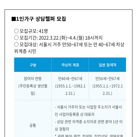
■1인가구 상담헬퍼 모집
○ 모집규모: 41명
○ 모집기간: 2022.3.22.(화)~4.4.(월) 18시까지
○ 모집대상: 서울시 거주 만50~67세 또는 만 40~67세 차상
위계층 시민
구분
차상위 계층
일반 참여자
참여자 연령
만40세~만67세
만50세~만67세
(주민등록상 생년월
(1955.1.1.~1982.1
(1955.1.1.~1972.1
일)
2.31.)
2.31.)
- 서울시 거주자 또는 사업장 주소지가 서울시
인 사업자등록증 상 대표자
- 상담 관련 자격증 소지자로 관련 분야 1년 이
공통
상 경험자
* 관련 분야: 취업, 컨설팅, 직업상담, 생애설계