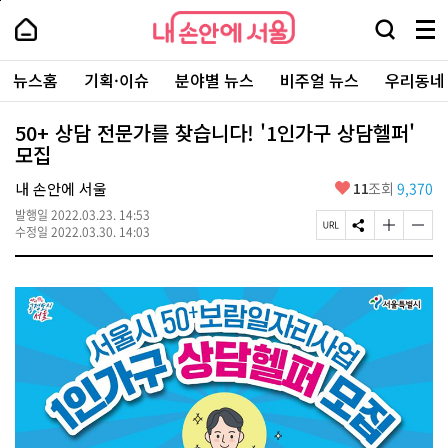
본
페
내
문
이
내
손
검
메
바
지
손
안
색
뉴
로
상
안
주
에
창
전
가
단
에
뉴스홈
기획·이슈
분야별 뉴스
비주얼 뉴스
우리동네
요
서
열
체
기
으
서
서
울
기
보
로
울
비
기
이
-
50+ 상담 전문가를 찾습니다! '1인가구 상담헬퍼'
스
동
서
모집
바
울
로
시
가
좋
내 손안에 서울
11
조회
9,370
대
기
아
표
발행일
2022.03.23. 14:53
요
소
페
S
글
글
수정일
2022.03.30. 14:03
통
이
N
자
자
포
지
S
크
크
털
U
공
기
기
R
유
크
작
L
하
게
게
복
기
변
변
사
경
경
하
하
기
기