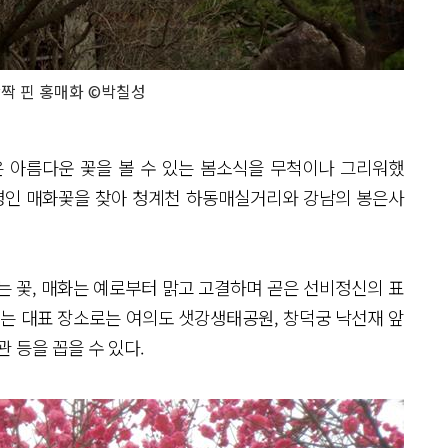
짝 핀 홍매화 ©박칠성
 아름다운 꽃을 볼 수 있는 봄소식을 무척이나 그리워했
전령인 매화꽃을 찾아 청계천 하동매실거리와 강남의 봉은사
는 꽃, 매화는 예로부터 맑고 고결하며 곧은 선비정신의 표
있는 대표 장소로는 여의도 샛강생태공원, 창덕궁 낙선재 앞
 등을 꼽을 수 있다.