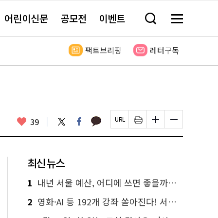
어린이신문
공모전
이벤트
검
메
색
뉴
창
전
열
체
팩트브리핑
레터구독
기
보
기
카
좋
트
페
39
페
인
글
글
카
위
이
아
이
쇄
자
자
오
터
스
요
지
하
크
크
톡
북
U
기
기
기
R
새
크
작
L
창
게
게
최신 뉴스
복
열
변
변
사
림
경
경
하
하
1
내년 서울 예산, 어디에 쓰면 좋을까요? 온라인 투표
기
기
2
영화·AI 등 192개 강좌 쏟아진다! 서울시민대학 선착순 신청