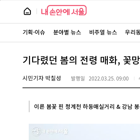
본
페
문
이
뉴
바
지
스
로
상
룸
가
단
뉴
기
으
스
로
기획·이슈
분야별 뉴스
비주얼 뉴스
우리동
주
이
요
동
서
비
스
기다렸던 봄의 전령 매화, 꽃
바
로
가
기
시민기자 박칠성
발행일
2022.03.25. 09:00
이른 봄꽃 핀 청계천 하동매실거리 & 강남 