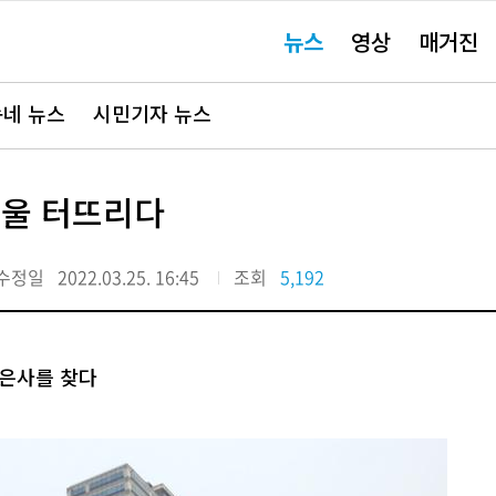
주
뉴스
영상
매거진
요
서
비
스
바
네 뉴스
시민기자 뉴스
로
가
기"
망울 터뜨리다
수정일
2022.03.25. 16:45
조회
5,192
봉은사를 찾다