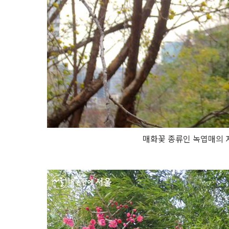
매화꽃 종류인 녹엽매의 