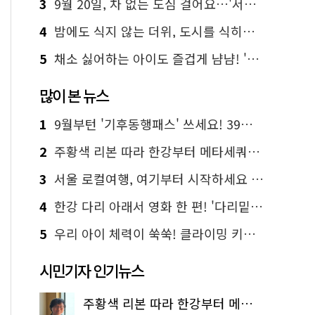
3
9월 20일, 차 없는 도심 걸어요…'서울 걷자 페스티벌' 선착순 5천명
4
밤에도 식지 않는 더위, 도시를 식히는 시원한 해법은?
5
채소 싫어하는 아이도 즐겁게 냠냠! '찾아가는 서울시 식생활 교육' 현장
많이 본 뉴스
1
9월부턴 '기후동행패스' 쓰세요! 39세까지 청년 혜택
2
주황색 리본 따라 한강부터 메타세쿼이아 숲길까지…서울둘레길 15코스
3
서울 로컬여행, 여기부터 시작하세요 '서울에디션25'
4
한강 다리 아래서 영화 한 편! '다리밑 영화관' 무료 상영
5
우리 아이 체력이 쑥쑥! 클라이밍 키즈카페·어린이 체력장
시민기자 인기뉴스
주황색 리본 따라 한강부터 메타세쿼이아 숲길까지…서울둘레길 15코스