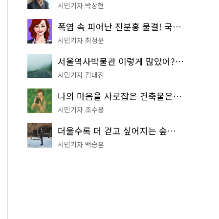
시민기자 박상현
폭염 속 피어난 진분홍 물결! 국립중앙박물관 배롱나무 명소
시민기자 최정윤
서울역사박물관 이렇게 많았어? 주말마다 한 곳씩 떠나는 역사 산책
시민기자 김대진
나의 마음을 사로잡은 건축물은? '서울시 건축상' 수상작 공개!
시민기자 조수봉
더울수록 더 걷고 싶어지는 숲길! 서울둘레길 '아차산 코스'
시민기자 백승훈