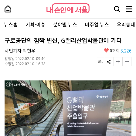
본
페
내
문
이
내
손
검
메
바
지
손
안
색
뉴
로
상
안
주
에
창
전
가
단
에
뉴스홈
기획·이슈
분야별 뉴스
비주얼 뉴스
우리동네
요
서
열
체
기
으
서
서
울
기
보
로
울
비
기
이
-
구로공단의 깜짝 변신, G밸리산업박물관에 가다
스
동
서
바
울
좋
시민기자 박현우
0
조회
3,226
로
시
아
가
대
발행일
2022.02.10. 09:40
요
기
페
S
글
글
표
수정일
2022.02.10. 16:28
이
N
자
자
소
지
S
크
크
통
U
공
기
기
포
R
유
크
작
털
L
하
게
게
복
기
변
변
사
경
경
하
하
기
기