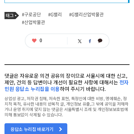
프
로
기
필
태
#구로공단
#G밸리
#G밸리산업박물관
사
그
관
#산업박물관
련
태
그
좋
0
카
트
페
아
카
위
이
요
오
터
스
톡
북
댓글은 자유로운 의견 공유의 장이므로 서울시에 대한 신고,
제안, 건의 등 답변이나 개선이 필요한 사항에 대해서는
전자
민원 응답소 누리집을 이용
하여 주시기 바랍니다.
상업성 광고, 저작권 침해, 저속한 표현, 특정인에 대한 비방, 명예훼손, 정
치적 목적, 유사한 내용의 반복적 글, 개인정보 유출,그 밖에 공익을 저해하
거나 운영 취지에 맞지 않는 댓글은 서울특별시 조례 및 개인정보보호법에
의해 통보없이 삭제될 수 있습니다.
응답소 누리집 바로가기