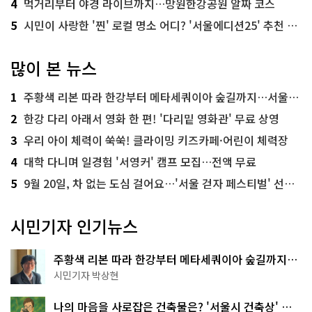
4
먹거리부터 야경 라이브까지…망원한강공원 알짜 코스
5
시민이 사랑한 '찐' 로컬 명소 어디? '서울에디션25' 추천 코스
많이 본 뉴스
1
주황색 리본 따라 한강부터 메타세쿼이아 숲길까지…서울둘레길 15코스
2
한강 다리 아래서 영화 한 편! '다리밑 영화관' 무료 상영
3
우리 아이 체력이 쑥쑥! 클라이밍 키즈카페·어린이 체력장
4
대학 다니며 일경험 '서영커' 캠프 모집…전액 무료
5
9월 20일, 차 없는 도심 걸어요…'서울 걷자 페스티벌' 선착순 5천명
시민기자 인기뉴스
주황색 리본 따라 한강부터 메타세쿼이아 숲길까지…
서울둘레길 15코스
시민기자 박상현
나의 마음을 사로잡은 건축물은? '서울시 건축상' 수