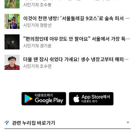
상작 공개!
시민기자 조수봉
이것이 천연 냉방! '서울둘레길 9코스'로 숲속 피서 떠
나볼까
시민기자 정향선
"편의점인데 아무것도 안 팔아요" 서울에서 가장 특별
한 편의점의 정체
시민기자 권기윤
더울 땐 잠시 쉬었다 가세요! 생수 냉장고부터 해피소
·무더위쉼터까지
시민기자 조수연
다
A
운
p
로
p
드
S
하
t
기
o
관련 누리집 바로가기
G
r
o
e
o
에